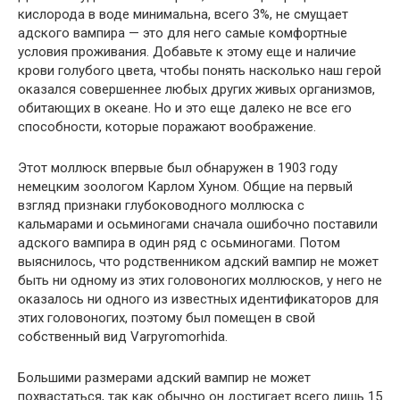
кислорода в воде минимальна, всего 3%, не смущает
адского вампира — это для него самые комфортные
условия проживания. Добавьте к этому еще и наличие
крови голубого цвета, чтобы понять насколько наш герой
оказался совершеннее любых других живых организмов,
обитающих в океане. Но и это еще далеко не все его
способности, которые поражают воображение.
Этот моллюск впервые был обнаружен в 1903 году
немецким зоологом Карлом Хуном. Общие на первый
взгляд признаки глубоководного моллюска с
кальмарами и осьминогами сначала ошибочно поставили
адского вампира в один ряд с осьминогами. Потом
выяснилось, что родственником адский вампир не может
быть ни одному из этих головоногих моллюсков, у него не
оказалось ни одного из известных идентификаторов для
этих головоногих, поэтому был помещен в свой
собственный вид Varpyromorhida.
Большими размерами адский вампир не может
похвастаться, так как обычно он достигает всего лишь 15