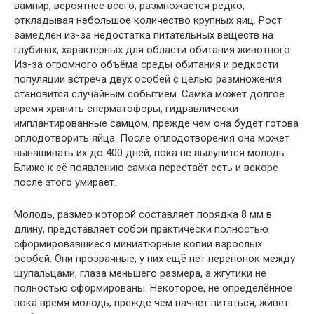
вампир, вероятнее всего, размножается редко,
откладывая небольшое количество крупных яиц. Рост
замедлен из-за недостатка питательных веществ на
глубинах, характерных для области обитания животного.
Из-за огромного объёма среды обитания и редкости
популяции встреча двух особей с целью размножения
становится случайным событием. Самка может долгое
время хранить сперматофоры, гидравлически
имплантированные самцом, прежде чем она будет готова
оплодотворить яйца. После оплодотворения она может
вынашивать их до 400 дней, пока не вылупится молодь.
Ближе к её появлению самка перестаёт есть и вскоре
после этого умирает.
Молодь, размер которой составляет порядка 8 мм в
длину, представляет собой практически полностью
сформировавшиеся миниатюрные копии взрослых
особей. Они прозрачные, у них ещё нет перепонок между
щупальцами, глаза меньшего размера, а жгутики не
полностью сформированы. Некоторое, не определённое
пока время молодь, прежде чем начнёт питаться, живёт