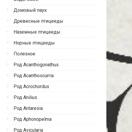
Домовый паук
Древесные птицееды
Наземные птицееды
Норные птицееды
Полезное
Род Acanthogonathus
Род Acanthoscurria
Род Acrochordus
Род Anilius
Род Antaresia
Род Aphonopelma
Род Avicularia