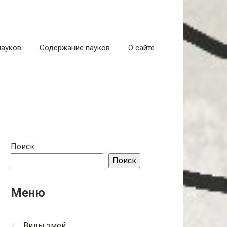
пауков
Содержание пауков
О сайте
Поиск
Поиск
Меню
Виды змей