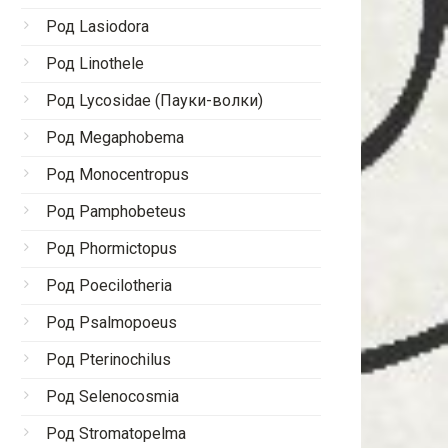
Род Lasiodora
Род Linothele
Род Lycosidae (Пауки-волки)
Род Megaphobema
Род Monocentropus
Род Pamphobeteus
Род Phormictopus
Род Poecilotheria
Род Psalmopoeus
Род Pterinochilus
Род Selenocosmia
Род Stromatopelma