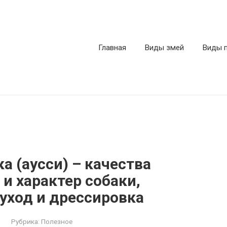
Главная
Виды змей
Виды 
а (аусси) – качества
и характер собаки,
уход и дрессировка
Рубрика:
Полезное