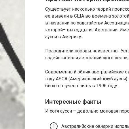
Существует несколько теорий происхо
ее вывели в США во времена золотой
в названии по ходатайству Ассоциац
которой– выходцы из Австралии. Име
аусси в Америку.
Прародители породы неизвестны. Уста
задействовали австралийского келпи, 
Современный облик австралийские ов
году ASCA (Американский клуб аусси)
было получено лишь в 1996 году.
Интересные факты
И хотя аусси – довольно молодая поро
Австралийские овчарки испол