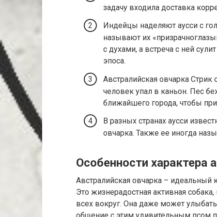
задачу входила доставка корр
Индейцы наделяют аусси с го
называют их «призрачноглазым
с духами, а встреча с ней сули
эпоса.
Австралийская овчарка Стрик с
человек упал в каньон. Пес бе
ближайшего города, чтобы пр
В разных странах аусси извест
овчарка. Также ее иногда назы
Особенности характера 
Австралийская овчарка – идеальный 
Это жизнерадостная активная собака,
всех вокруг. Она даже может улыбатьс
общение с этим удивительным псом п