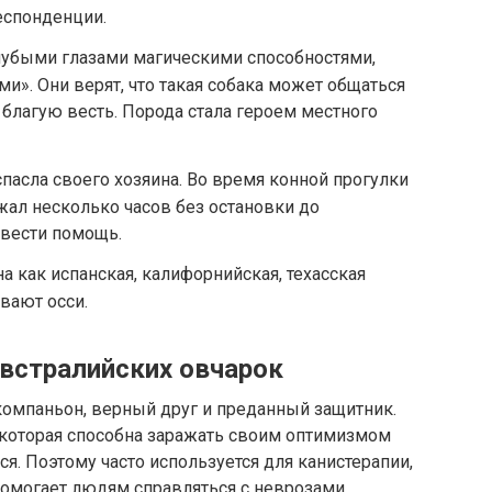
еспонденции.
лубыми глазами магическими способностями,
и». Они верят, что такая собака может общаться
т благую весть. Порода стала героем местного
пасла своего хозяина. Во время конной прогулки
жал несколько часов без остановки до
ивести помощь.
на как испанская, калифорнийская, техасская
вают осси.
австралийских овчарок
компаньон, верный друг и преданный защитник.
 которая способна заражать своим оптимизмом
я. Поэтому часто используется для канистерапии,
омогает людям справляться с неврозами,