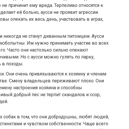
не причинит ему вреда. Терпеливо относятся к
делает ей больно, аусси не проявит агрессии.
овы опекать их весь день, участвовать в играх,
ни никогда не станут диванным питомцем. Аусси
и любопытны. Им нужно принимать участие во всех
го. Часто они настолько сильно опекают
зчивыми. Но с аусси можно гулять по парку,
ь в походы.
и. Они очень привязываются к хозяину и членам
стве. Смену владельцев переживают плохо. Они
мену настроения хозяина и способны
ивый добрый пес не терпит скандалов и ссор,
дей.
х собак в том, что они добродушны, любят людей,
тинктами и чувством собственности. Чаще всего