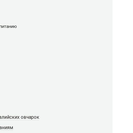
 питанию
алийских овчарок
ваниям