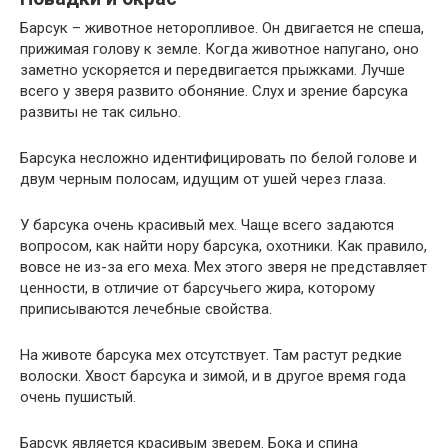
Барсук – животное неторопливое. Он двигается не спеша,
прижимая голову к земле. Когда животное напугано, оно
заметно ускоряется и передвигается прыжками. Лучше
всего у зверя развито обоняние. Слух и зрение барсука
развиты не так сильно.
Барсука несложно идентифицировать по белой голове и
двум черным полосам, идущим от ушей через глаза.
У барсука очень красивый мех. Чаще всего задаются
вопросом, как найти нору барсука, охотники. Как правило,
вовсе не из-за его меха. Мех этого зверя не представляет
ценности, в отличие от барсучьего жира, которому
приписываются лечебные свойства.
На животе барсука мех отсутствует. Там растут редкие
волоски. Хвост барсука и зимой, и в другое время года
очень пушистый.
Барсук является красивым зверем. Бока и спина