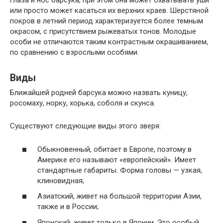
глаза и нос барсука, при этом она может охватывать уши
или просто может касаться их верхних краев. Шерстяной
покров в летний период характеризуется более темным
окрасом, с присутствием рыжеватых тонов. Молодые
особи не отличаются таким контрастным окрашиванием,
по сравнению с взрослыми особями.
Виды
Ближайшей родней барсука можно назвать куницу,
росомаху, норку, хорька, соболя и скунса.
Существуют следующие виды этого зверя:
Обыкновенный, обитает в Европе, поэтому в
Америке его называют «европейский». Имеет
стандартные габариты. Форма головы — узкая,
клиновидная;
Азиатский, живет на большой территории Азии,
также и в России;
Японский, живет только в Японии. Это особый