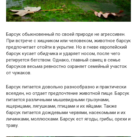
Барсук обыкновенный по своей природе не агрессивен.
При встрече с хищником или человеком, животное барсук
предпочитает отойти в укрытие. Но в гневе европейский
барсук кусает обидчика и ударяет носом, после чего
ретируется бегством. Однако, главный самец в семье
барсуков весьма ревностно охраняет семейный участок
от чужаков.
Барсук питается довольно разнообразно и практически
всеяден, но отдает предпочтение животной пище. Барсук
питается различными мышевидными грызунами,
ящерицами, лягушками, птицами и их яйцами. Также
барсук питается дождевыми червями, насекомыми и их
личинками, моллюсками. Барсук ест ягоды, грибы, орехи и
траву.