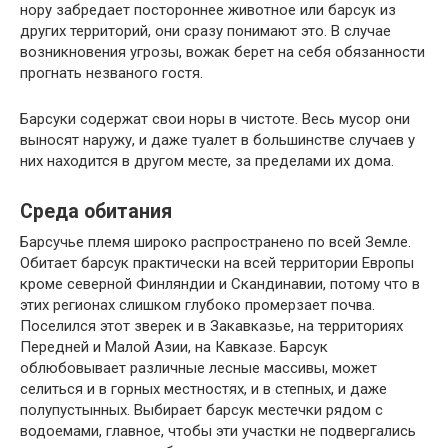
нору забредает постороннее животное или барсук из
других территорий, они сразу понимают это. В случае
возникновения угрозы, вожак берет на себя обязанности
прогнать незваного гостя.
Барсуки содержат свои норы в чистоте. Весь мусор они
выносят наружу, и даже туалет в большинстве случаев у
них находится в другом месте, за пределами их дома.
Среда обитания
Барсучье племя широко распространено по всей Земле.
Обитает барсук практически на всей территории Европы
кроме северной Финляндии и Скандинавии, потому что в
этих регионах слишком глубоко промерзает почва.
Поселился этот зверек и в Закавказье, на территориях
Передней и Малой Азии, на Кавказе. Барсук
облюбовывает различные лесные массивы, может
селиться и в горных местностях, и в степных, и даже
полупустынных. Выбирает барсук местечки рядом с
водоемами, главное, чтобы эти участки не подвергались