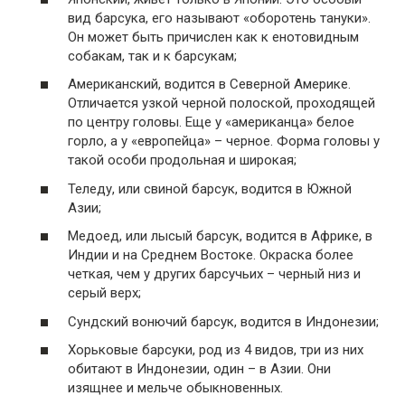
вид барсука, его называют «оборотень тануки».
Он может быть причислен как к енотовидным
собакам, так и к барсукам;
Американский, водится в Северной Америке.
Отличается узкой черной полоской, проходящей
по центру головы. Еще у «американца» белое
горло, а у «европейца» – черное. Форма головы у
такой особи продольная и широкая;
Теледу, или свиной барсук, водится в Южной
Азии;
Медоед, или лысый барсук, водится в Африке, в
Индии и на Среднем Востоке. Окраска более
четкая, чем у других барсучьих – черный низ и
серый верх;
Сундский вонючий барсук, водится в Индонезии;
Хорьковые барсуки, род из 4 видов, три из них
обитают в Индонезии, один – в Азии. Они
изящнее и мельче обыкновенных.