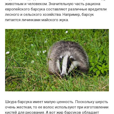
животным и человеком. Значительную часть рациона
европейского барсука составляют различные вредители
лесного и сельского хозяйства. Например, барсук
питается личинками майского жука.
Шкура барсука имеет малую ценность. Поскольку шерсть
очень жесткая, то ее волос используют при изготовлении
кистей для рисования. А вот жир барсуков обладает