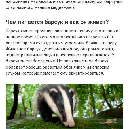
напоминает медвежий, но отличается размером: барсучий
след намного меньше медвежьего.
Чем питается барсук и как он живет?
Барсук живет, проявляя активность преимущественно в
ночное время. Но его можно частенько встретить и в
светлое время суток, ранним утром или ближе к вечеру.
Животное барсук довольно шумное, он громко сопит,
издает различные звуки и неспешно передвигается. У
барсуков слабое зрение. Но зато животное барсук
обладает хорошо развитым обонянием и неплохим
слухом, которые помогает ему ориентироваться.