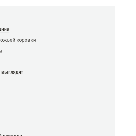
ание
божьей коровки
ы
и выглядят