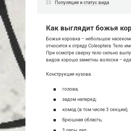
Популяция и статус вида
Как выглядит божья кор
Божья коровка – небольшое насекомо
относится к отряду Coleoptera. Тело 
При осмотре сверху тело сильно выпу
видов хорошо заметны волоски – едв
Конструкция кузова:
голова;
задом наперед;
комод (в том числе 3 секции);
брюшная область;
3 пары лап;