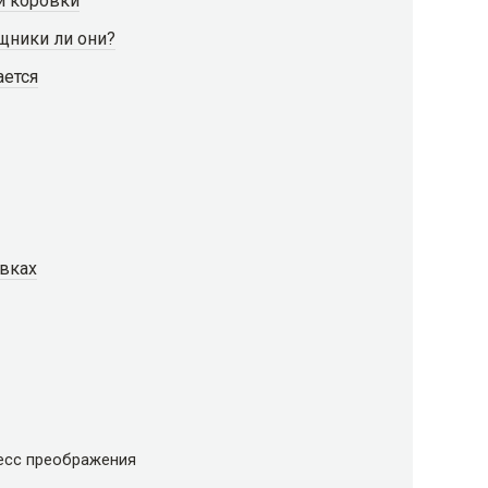
й коровки
щники ли они?
ается
вках
есс преображения