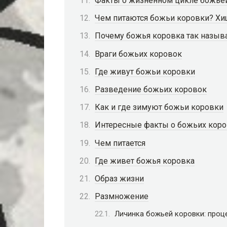
Факты о жизненном цикле божье
Чем питаются божьи коровки? Хи
Почему божья коровка так назыв
Враги божьих коровок
Где живут божьи коровки
Разведение божьих коровок
Как и где зимуют божьи коровки
Интересные факты о божьих коро
Чем питается
Где живет божья коровка
Образ жизни
Размножение
Личинка божьей коровки: проц