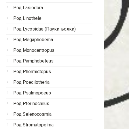
Род Lasiodora
Род Linothele
Род Lycosidae (Пауки-волки)
Род Megaphobema
Род Monocentropus
Род Pamphobeteus
Род Phormictopus
Род Poecilotheria
Род Psalmopoeus
Род Pterinochilus
Род Selenocosmia
Род Stromatopelma