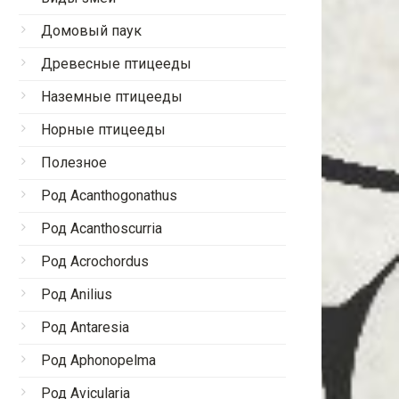
Домовый паук
Древесные птицееды
Наземные птицееды
Норные птицееды
Полезное
Род Acanthogonathus
Род Acanthoscurria
Род Acrochordus
Род Anilius
Род Antaresia
Род Aphonopelma
Род Avicularia