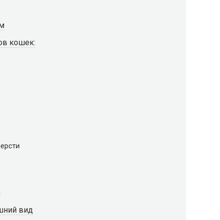
ем
ов кошек:
шерсти
ы
шний вид