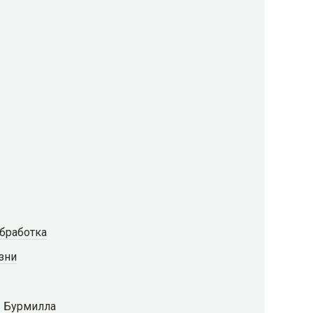
бработка
зни
ы Бурмилла