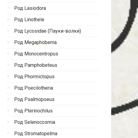
Род Lasiodora
Род Linothele
Род Lycosidae (Пауки-волки)
Род Megaphobema
Род Monocentropus
Род Pamphobeteus
Род Phormictopus
Род Poecilotheria
Род Psalmopoeus
Род Pterinochilus
Род Selenocosmia
Род Stromatopelma