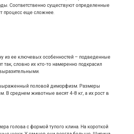
оды. Соответственно существуют определенные
т процесс еще сложнее.
ну из ее ключевых особенностей – подведенные
т так, словно их кто-то намеренно подкрасил
 выразительными.
о выраженный половой диморфизм. Размеры
. В среднем животные весят 4-8 кг, а их рост в
ера голова с формой тупого клина. На короткой
нные щеки. У самцов они всегда больше. Ширина