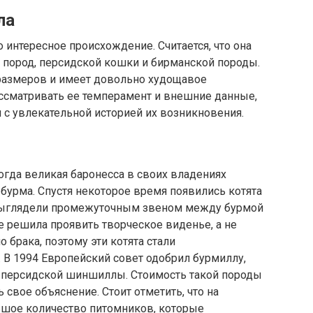
ла
интересное происхождение. Считается, что она
 пород, персидской кошки и бирманской породы.
 размеров и имеет довольно худощавое
ссматривать ее темперамент и внешние данные,
 с увлекательной историей их возникновения.
когда великая баронесса в своих владениях
бурма. Спустя некоторое время появились котята
 выглядели промежуточным звеном между бурмой
е решила проявить творческое виденье, а не
 брака, поэтому эти котята стали
 В 1994 Европейский совет одобрил бурмиллу,
 персидской шиншиллы. Стоимость такой породы
 свое объяснение. Стоит отметить, что на
ьшое количество питомников, которые