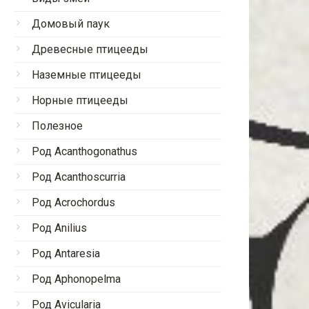
Домовый паук
Древесные птицееды
Наземные птицееды
Норные птицееды
Полезное
Род Acanthogonathus
Род Acanthoscurria
Род Acrochordus
Род Anilius
Род Antaresia
Род Aphonopelma
Род Avicularia