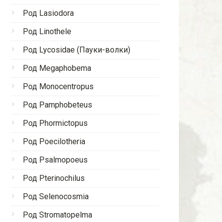
Род Lasiodora
Род Linothele
Род Lycosidae (Пауки-волки)
Род Megaphobema
Род Monocentropus
Род Pamphobeteus
Род Phormictopus
Род Poecilotheria
Род Psalmopoeus
Род Pterinochilus
Род Selenocosmia
Род Stromatopelma