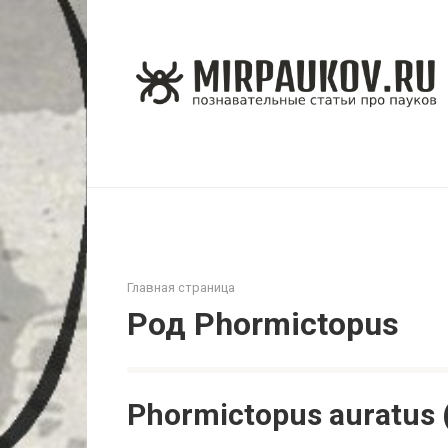
Перейти
к
контенту
Главная страница
Род Phormictopus
Phormictopus auratus