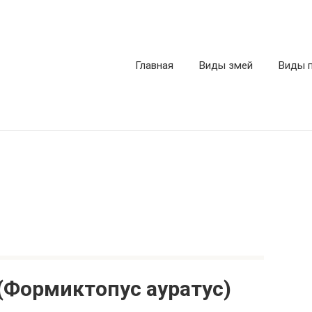
Главная
Виды змей
Виды 
 (Формиктопус ауратус)