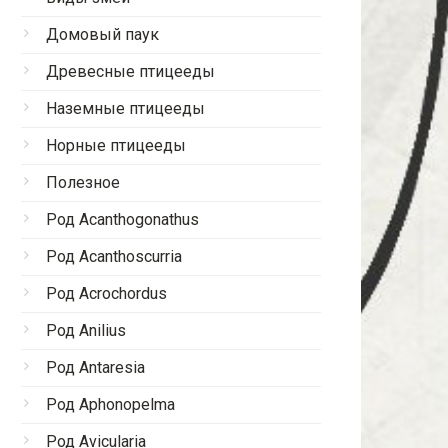
Домовый паук
Древесные птицееды
Наземные птицееды
Норные птицееды
Полезное
Род Acanthogonathus
Род Acanthoscurria
Род Acrochordus
Род Anilius
Род Antaresia
Род Aphonopelma
Род Avicularia