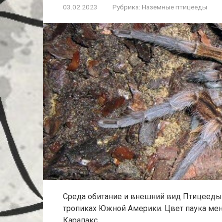
03.02.2023
Рубрика:
Наземные птицееды
Среда обитание и внешний вид Птицееды 
тропиках Южной Америки. Цвет паука мен
Карапакс