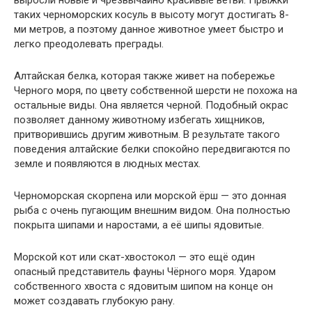
таких черноморских косуль в высоту могут достигать 8-
ми метров, а поэтому данное животное умеет быстро и
легко преодолевать преграды.
Алтайская белка, которая также живет на побережье
Черного моря, по цвету собственной шерсти не похожа на
остальные виды. Она является черной. Подобный окрас
позволяет данному животному избегать хищников,
притворившись другим животным. В результате такого
поведения алтайские белки спокойно передвигаются по
земле и появляются в людных местах.
Черноморская скорпена или морской ёрш — это донная
рыба с очень пугающим внешним видом. Она полностью
покрыта шипами и наростами, а её шипы ядовитые.
Морской кот или скат-хвостокол — это ещё один
опасный представитель фауны Чёрного моря. Ударом
собственного хвоста с ядовитым шипом на конце он
может создавать глубокую рану.