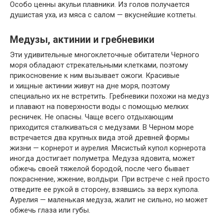
Особо ценны акульи плавники. Из голов получается
душистая уха, из мяса с салом — вкуснейшие котлеты.
Медузы, актинии и гребневики
Эти удивительные многоклеточные обитатели Черного
моря обладают стрекательными клетками, поэтому
прикосновение к ним вызывает ожоги. Красивые
и хищные актинии живут на дне моря, поэтому
специально их не встретить. Гребневики похожи на медуз
и плавают на поверхности воды с помощью мелких
ресничек. Не опасны. Чаще всего отдыхающим
приходится сталкиваться с медузами. В Черном море
встречается два крупных вида этой древней формы
жизни — корнерот и аурелия. Мясистый купол корнерота
иногда достигает полуметра. Медуза ядовита, может
обжечь своей тяжелой бородой, после чего бывает
покраснение, жжение, волдыри. При встрече с ней просто
отведите ее рукой в сторону, взявшись за верх купола.
Аурелия — маленькая медуза, жалит не сильно, но может
обжечь глаза или губы.