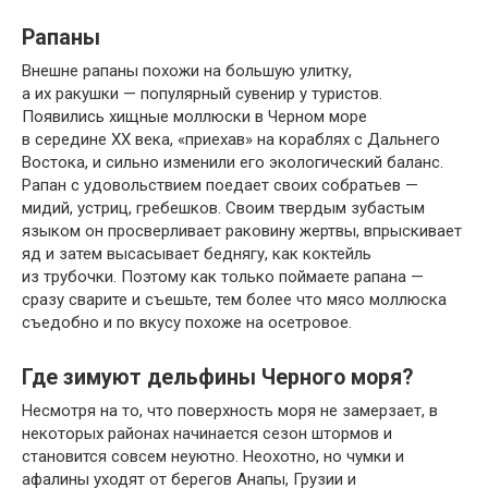
Рапаны
Внешне рапаны похожи на большую улитку,
а их ракушки — популярный сувенир у туристов.
Появились хищные моллюски в Черном море
в середине XX века, «приехав» на кораблях с Дальнего
Востока, и сильно изменили его экологический баланс.
Рапан с удовольствием поедает своих собратьев —
мидий, устриц, гребешков. Своим твердым зубастым
языком он просверливает раковину жертвы, впрыскивает
яд и затем высасывает беднягу, как коктейль
из трубочки. Поэтому как только поймаете рапана —
сразу сварите и съешьте, тем более что мясо моллюска
съедобно и по вкусу похоже на осетровое.
Где зимуют дельфины Черного моря?
Несмотря на то, что поверхность моря не замерзает, в
некоторых районах начинается сезон штормов и
становится совсем неуютно. Неохотно, но чумки и
афалины уходят от берегов Анапы, Грузии и