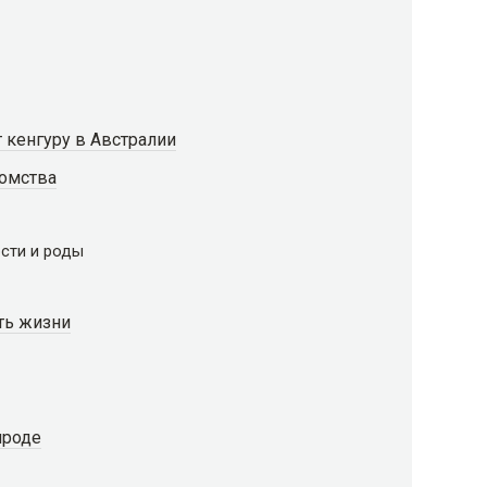
 кенгуру в Австралии
омства
сти и роды
ть жизни
ироде