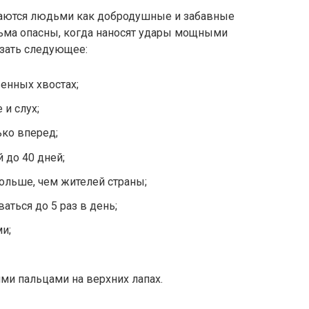
аются людьми как добродушные и забавные
сьма опасны, когда наносят удары мощными
азать следующее:
венных хвостах;
 и слух;
ько вперед;
до 40 дней;
больше, чем жителей страны;
аться до 5 раз в день;
и;
ми пальцами на верхних лапах.