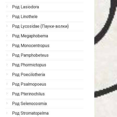
Род Lasiodora
Род Linothele
Род Lycosidae (Пауки-волки)
Род Megaphobema
Род Monocentropus
Род Pamphobeteus
Род Phormictopus
Род Poecilotheria
Род Psalmopoeus
Род Pterinochilus
Род Selenocosmia
Род Stromatopelma