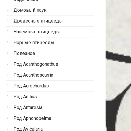
Домовый паук
Древесные птицееды
Наземные птицееды
Норные птицееды
Полезное
Род Acanthogonathus
Род Acanthoscurria
Род Acrochordus
Род Anilius
Род Antaresia
Род Aphonopelma
Род Avicularia