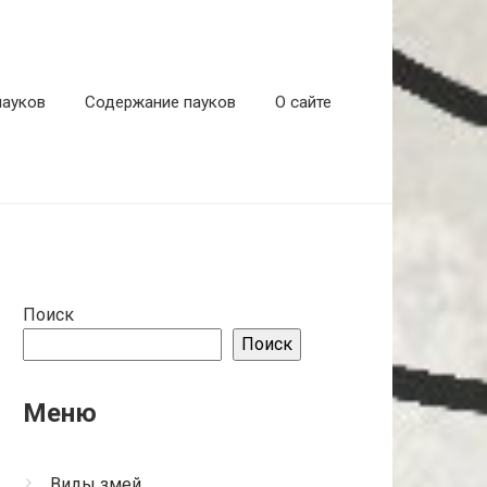
пауков
Содержание пауков
О сайте
Поиск
Поиск
Меню
Виды змей