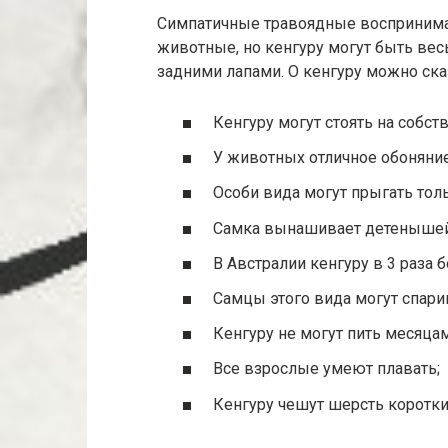
Симпатичные травоядные восприним
животные, но кенгуру могут быть ве
задними лапами. О кенгуру можно ск
Кенгуру могут стоять на собст
У животных отличное обоняние
Особи вида могут прыгать тол
Самка вынашивает детенышей 
В Австралии кенгуру в 3 раза 
Самцы этого вида могут спарив
Кенгуру не могут пить месяцам
Все взрослые умеют плавать;
Кенгуру чешут шерсть коротки