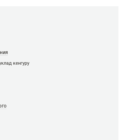
ния
уклад кенгуру
ого