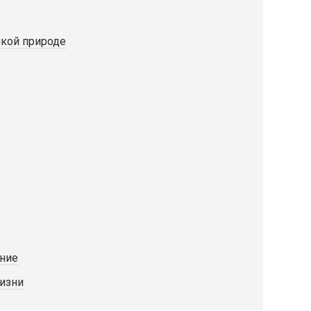
икой природе
ение
жизни