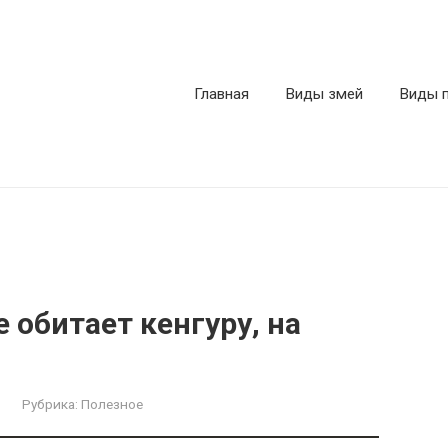
Главная
Виды змей
Виды 
е обитает кенгуру, на
Рубрика:
Полезное