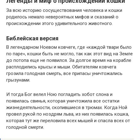
Легенды и миф о происхождении кошки
За всю историю сосуществования человека и кошки
родилось немало невероятных мифов и сказаний о
происхождении этого удивительного животного.
Библейская версия
В легендарном Ноевом ковчеге, где «каждой твари было
по паре», кошки быть не могло, так как этот вид на Земле
до потопа еще не появился. За долгое время на корабле
расплодились крысы и мыши. Обитателям ковчега
грозила голодная смерть, все припасы уничтожались
грызунами.
И тогда Бог велел Ною погладить хобот слона и
появилась свинья, которая уничтожила все остатки
жизнедеятельности, скопившиеся в трюмах. Когда Ной
провел рукой по ноздрям льва, из них появилась кошка,
которая тут же переловила всех мышей и спасла всех от
голодной смерти.