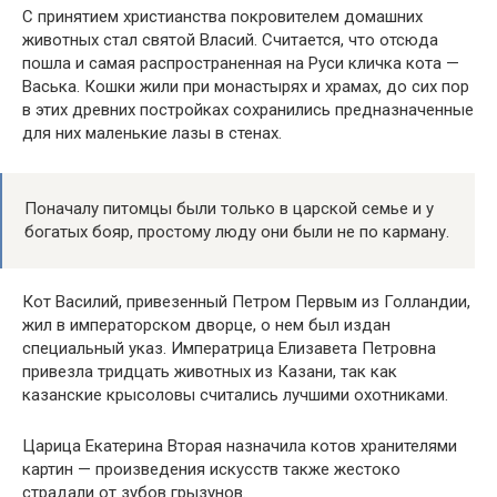
С принятием христианства покровителем домашних
животных стал святой Власий. Считается, что отсюда
пошла и самая распространенная на Руси кличка кота —
Васька. Кошки жили при монастырях и храмах, до сих пор
в этих древних постройках сохранились предназначенные
для них маленькие лазы в стенах.
Поначалу питомцы были только в царской семье и у
богатых бояр, простому люду они были не по карману.
Кот Василий, привезенный Петром Первым из Голландии,
жил в императорском дворце, о нем был издан
специальный указ. Императрица Елизавета Петровна
привезла тридцать животных из Казани, так как
казанские крысоловы считались лучшими охотниками.
Царица Екатерина Вторая назначила котов хранителями
картин — произведения искусств также жестоко
страдали от зубов грызунов.