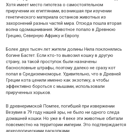
Хотя имеет место гипотеза о самостоятельном
приручении их египтянами, возникшая при изучении
генетического материала останков животных из
захоронений разных частей мира. Отсюда пошла вторая
волна одомашнивания. Животное попало в Древнюю
Грецию, Северную Африку и Европу.
Более двух тысяч лет жители долины Нила поклонялись
богине Бастет. Если кто-то вывозил кошку в другую
страну, за такой проступок были назначены
баснословные штрафы, поэтому далеко не сразу кот
попал в Средиземноморье. Удивительно, что в Древней
Греции кота ценили именно как экзотику, а чтобы
эффективно бороться с мышами, использовали
прирученных хорьков.
В древнеримской Помпее, погибшей при извержении
Везувия в 79 году нашей эры, не было ни одного следа
домашней кошки. Но уже в 4 веке эти животные обитали
повсеместно на территории империи. Это подтверждается
археологическими раскопками.