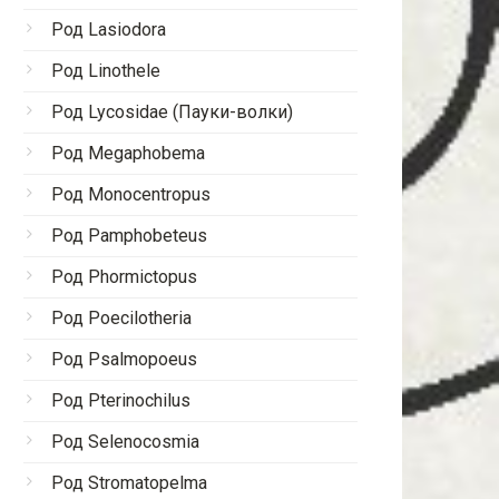
Род Lasiodora
Род Linothele
Род Lycosidae (Пауки-волки)
Род Megaphobema
Род Monocentropus
Род Pamphobeteus
Род Phormictopus
Род Poecilotheria
Род Psalmopoeus
Род Pterinochilus
Род Selenocosmia
Род Stromatopelma