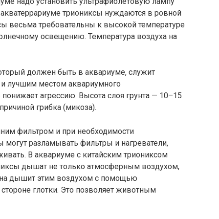
иуме надо установить ультрафиолетовую лампу
в акватеррариуме триониксы нуждаются в ровной
ксы весьма требовательны к высокой температуре
олнечному освещению. Температура воздуха на
который должен быть в аквариуме, служит
 и лучшим местом аквариумного
понижает агрессию. Высота слоя грунта — 10–15
 причиной грибка (микоза).
ним фильтром и при необходимости
ы могут разламывать фильтры и нагреватели,
живать. В аквариуме с китайским триониксом
ониксы дышат не только атмосферным воздухом,
 Она дышит этим воздухом с помощью
 стороне глотки. Это позволяет животным