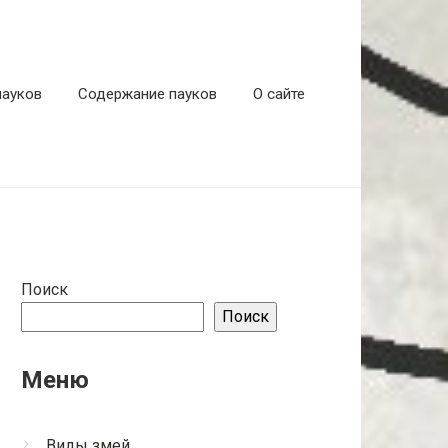
пауков
Содержание пауков
О сайте
Поиск
Поиск
Меню
Виды змей