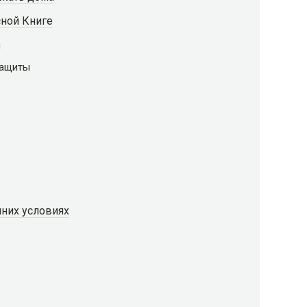
сной Книге
й
защиты
них условиях