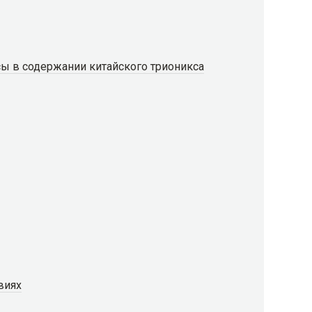
ы в содержании китайского трионикса
виях