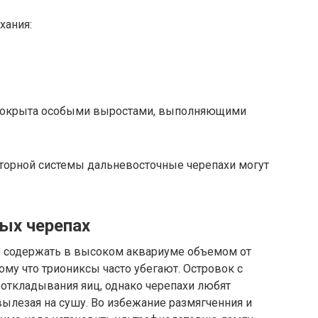
хания:
а покрыта особыми выростами, выполняющими
торной системы дальневосточные черепахи могут
ых черепах
е содержать в высоком аквариуме объемом от
ому что триониксы часто убегают. Островок с
 откладывания яиц, однако черепахи любят
вылезая на сушу. Во избежание размягченния и