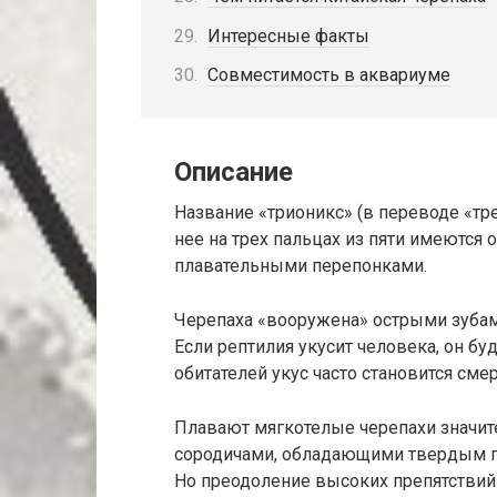
Интересные факты
Совместимость в аквариуме
Описание
Название «трионикс» (в переводе «тр
нее на трех пальцах из пяти имеются
плавательными перепонками.
Черепаха «вооружена» острыми зубам
Если рептилия укусит человека, он б
обитателей укус часто становится сме
Плавают мягкотелые черепахи значит
сородичами, обладающими твердым па
Но преодоление высоких препятствий 