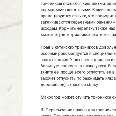
Триониксы являются хищниками, одино
кормовыми) животными. В скученном
провоцируются стычки, что приводит 
заканчиваются серьезными ранениями,
исходам. Кормить черепаху также над
может отучить трионикса охотиться н
Нрав у китайских триониксов доволь
особями рекомендуется в специальных
часть панциря. У них очень длинная и 
большую ловкость в плане укуса. Если
тяните ее, проще всего отпустить ее в 
захочет отпускать, то разжимать клю
деревянной), занося ее сбоку.
Макропод может отучить трионикса ох
!!! Пересыхание опасно для трионикс