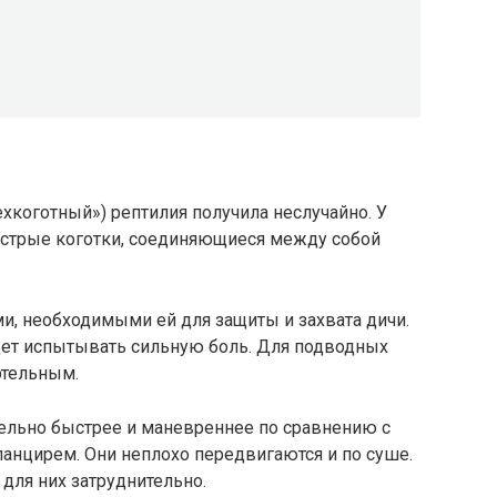
ехкоготный») рептилия получила неслучайно. У
 острые коготки, соединяющиеся между собой
и, необходимыми ей для защиты и захвата дичи.
удет испытывать сильную боль. Для подводных
ртельным.
ельно быстрее и маневреннее по сравнению с
нцирем. Они неплохо передвигаются и по суше.
для них затруднительно.