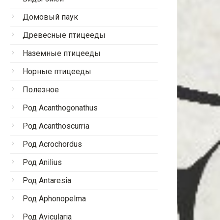
Домовый паук
Древесные птицееды
Наземные птицееды
Норные птицееды
Полезное
Род Acanthogonathus
Род Acanthoscurria
Род Acrochordus
Род Anilius
Род Antaresia
Род Aphonopelma
Род Avicularia