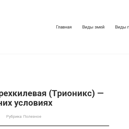
Главная
Виды змей
Виды 
рехкилевая (Трионикс) —
их условиях
Рубрика:
Полезное