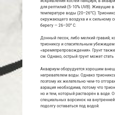
искривления костей панциря, в аквар
для рептилий (5-10% UVB). Живущие 
температуре воды (20–26°С). Триони
окружающего воздуха и к сильному с
берегу — 26–30° С.
Донный песок, либо мелкий гравий, 
триониксу и спасительным убежищем
«времяпрепровождения». Грунт также 
см. Однако, острый грунт может стать
Аквариум оборудуется хорошим внеш
нагревателем воды. Однако трионикс
поэтому их желательно чем-то отгора
аэрация необходима, потому что три
но и тем, который растворён в воде.
специальных ворсинок на внутренней
подолгу оставаться под водой.