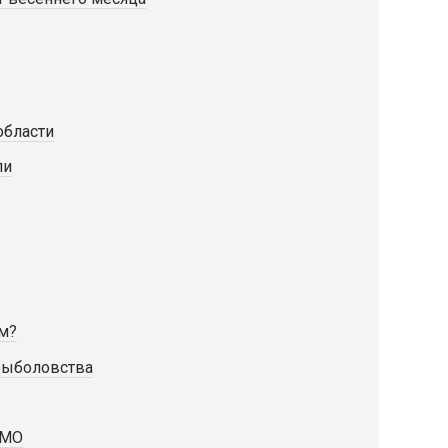
области
ли
м?
рыболовства
 МО