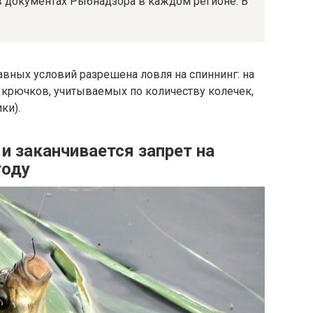
в документах Рыбнадзора в каждом регионе. В
вных условий разрешена ловля на спиннинг: на
 крючков, учитываемых по количеству колечек,
ки).
 и заканчивается запрет на
году