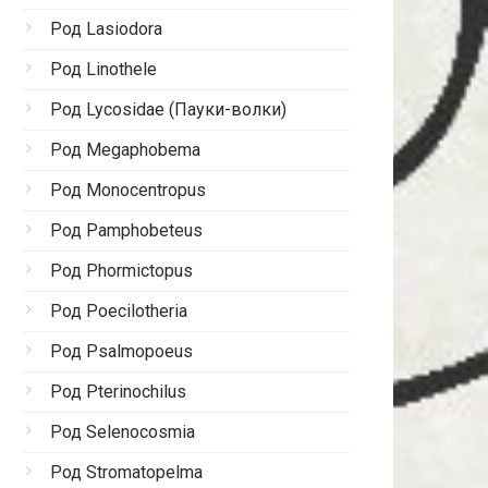
Род Lasiodora
Род Linothele
Род Lycosidae (Пауки-волки)
Род Megaphobema
Род Monocentropus
Род Pamphobeteus
Род Phormictopus
Род Poecilotheria
Род Psalmopoeus
Род Pterinochilus
Род Selenocosmia
Род Stromatopelma