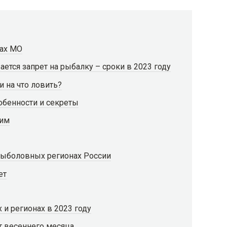
мах МО
ается запрет на рыбалку – сроки в 2023 году
и на что ловить?
обенности и секреты
вим
рыболовных регионах России
ет
х и регионах в 2023 году
т весеннего месяца