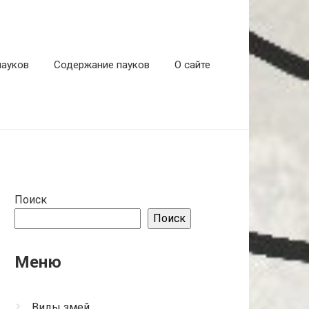
пауков
Содержание пауков
О сайте
Поиск
Поиск
Меню
Виды змей