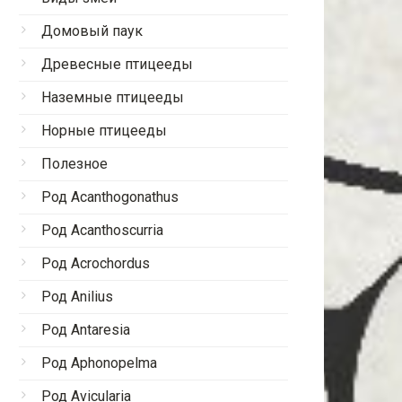
Домовый паук
Древесные птицееды
Наземные птицееды
Норные птицееды
Полезное
Род Acanthogonathus
Род Acanthoscurria
Род Acrochordus
Род Anilius
Род Antaresia
Род Aphonopelma
Род Avicularia