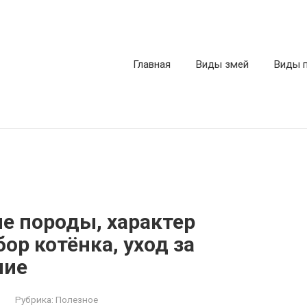
Главная
Виды змей
Виды 
е породы, характер
ор котёнка, уход за
ние
Рубрика:
Полезное