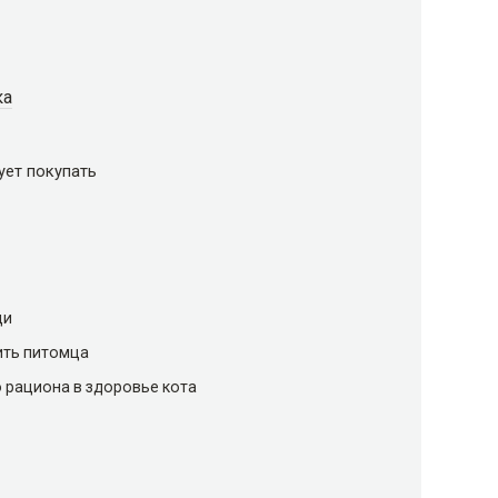
ка
ует покупать
щи
ить питомца
 рациона в здоровье кота