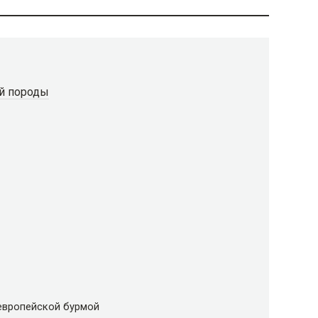
й породы
европейской бурмой