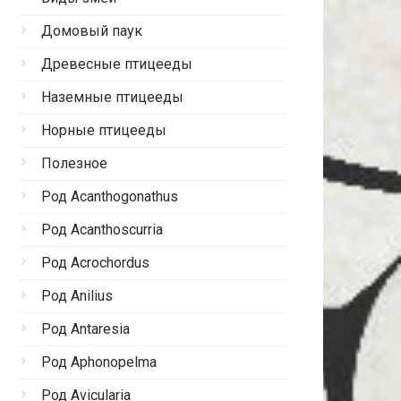
Домовый паук
Древесные птицееды
Наземные птицееды
Норные птицееды
Полезное
Род Acanthogonathus
Род Acanthoscurria
Род Acrochordus
Род Anilius
Род Antaresia
Род Aphonopelma
Род Avicularia