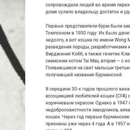
сопровождали людей во время перех
доме сулило владельцу достаток и уда
Первые представители бурм были за
Томпсоном в 1930 году. Их было двое
недолго, а вот кошка по имени Wong 
разведения породы, разработчиками к
Вирджиния Кобб, а также генетик Кла
сиамским котом Tai Mau, вторая — с 
Появившиеся на свет малыши третьег
получившей название бурмансокй.
В середине 30-х годов прошлого век
ассоциацией любителей кошек (CFA) 
коричневым окрасом. Однако в 1947 
недобросовестности заводчиков, вяз
кошек. Через год первые бурманские
признаны уже через 4 года. А в 195