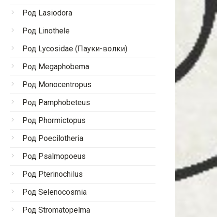
Род Lasiodora
Род Linothele
Род Lycosidae (Пауки-волки)
Род Megaphobema
Род Monocentropus
Род Pamphobeteus
Род Phormictopus
Род Poecilotheria
Род Psalmopoeus
Род Pterinochilus
Род Selenocosmia
Род Stromatopelma