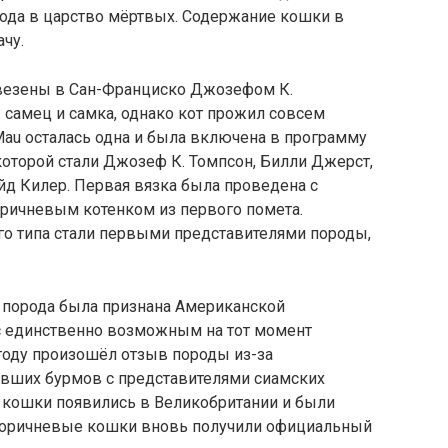
ода в царство мёртвых. Содержание кошки в
чу.
везены в Сан-Франциско Джозефом К.
: самец и самка, однако кот прожил совсем
Mau осталась одна и была включена в программу
оторой стали Джозеф К. Томпсон, Билли Джерст,
йд Килер. Первая вязка была проведена с
коричневым котенком из первого помета.
о типа стали первыми представителями породы,
а порода была признана Американской
с единственно возможным на тот момент
году произошёл отзыв породы из-за
авших бурмов с представителями сиамских
 кошки появились в Великобритании и были
7 коричневые кошки вновь получили официальный