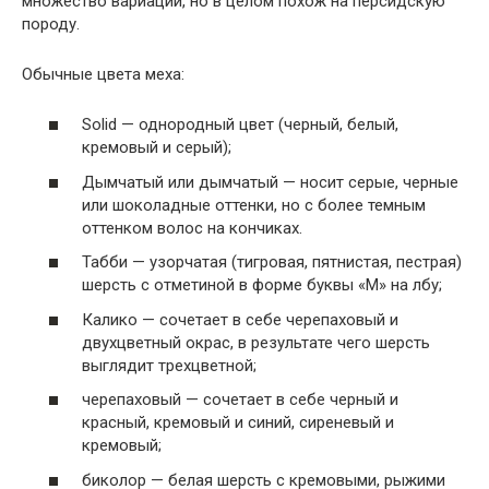
множество вариаций, но в целом похож на персидскую
породу.
Обычные цвета меха:
Solid — однородный цвет (черный, белый,
кремовый и серый);
Дымчатый или дымчатый — носит серые, черные
или шоколадные оттенки, но с более темным
оттенком волос на кончиках.
Табби — узорчатая (тигровая, пятнистая, пестрая)
шерсть с отметиной в форме буквы «М» на лбу;
Калико — сочетает в себе черепаховый и
двухцветный окрас, в результате чего шерсть
выглядит трехцветной;
черепаховый — сочетает в себе черный и
красный, кремовый и синий, сиреневый и
кремовый;
биколор — белая шерсть с кремовыми, рыжими