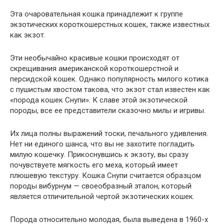
Эта очаровательная кошка принадлежит к группе
экзотических короткошерстных кошек, также известных
как экзот.
Эти необычайно красивые кошки происходят от
скрещивания американской короткошерстной и
персидской кошек. Однако популярность милого котика
с пушистым хвостом такова, что экзот стал известен как
«порода кошек Снупи». К славе этой экзотической
породы, все ее представители сказочно милы и игривы.
Их лица полны выражений тоски, печального удивления.
Нет ни единого шанса, что вы не захотите погладить
милую кошечку. Прикоснувшись к экзоту, вы сразу
почувствуете мягкость его меха, который имеет
плюшевую текстуру. Кошка Снупи считается образцом
породы вибурнум — своеобразный эталон, который
является отличительной чертой экзотических кошек.
Порода относительно молодая, была выведена в 1960-х