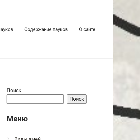
пауков
Содержание пауков
О сайте
Поиск
Поиск
Меню
Виды змей