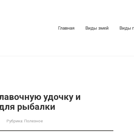
Главная
Виды змей
Виды 
лавочную удочку и
 для рыбалки
Рубрика:
Полезное