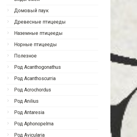
Домовый паук
Древесные птицееды
Наземные птицееды
Норные птицееды
Полезное
Род Acanthogonathus
Род Acanthoscurria
Род Acrochordus
Род Anilius
Род Antaresia
Род Aphonopelma
Род Avicularia