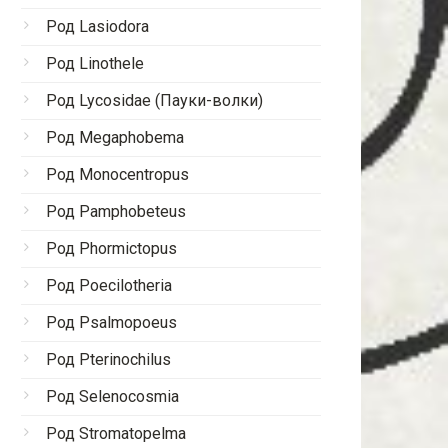
Род Lasiodora
Род Linothele
Род Lycosidae (Пауки-волки)
Род Megaphobema
Род Monocentropus
Род Pamphobeteus
Род Phormictopus
Род Poecilotheria
Род Psalmopoeus
Род Pterinochilus
Род Selenocosmia
Род Stromatopelma