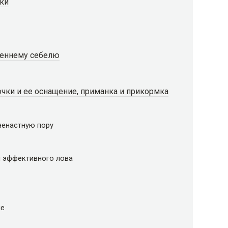
йки
сеннему себелю
чки и ее оснащение, приманка и прикормка
ненастную пору
я эффективного лова
ше