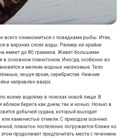
е всего ознакомиться с повадками рыбы. Итак,
я в верхних слоях воды. Размер её крайне
 она имеет до 80 граммов. Живёт большими
тся в основном планктоном. Иногда, особенно во
тановятся и мелкие водные насекомые. Тело
 тёмные, чешуя яркая, серебристая. Нижние
ейки направлен вверх.
по всему водоёму в поисках новой пищи. В
я вблизи берега как днём, так и ночью. Ночью в
новится добычей судака, который выходит
 или каменистые отмели. С приходом осенних
ачной, планктон постепенно погружается ближе ко
и этом продолжает предпочитать места с течением.