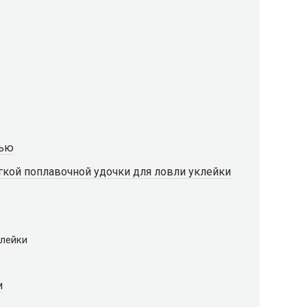
нью
ёгкой поплавочной удочки для ловли уклейки
клейки
и