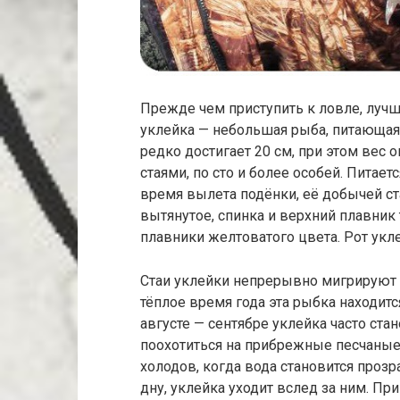
Прежде чем приступить к ловле, лучш
уклейка — небольшая рыба, питающаяс
редко достигает 20 см, при этом вес
стаями, по сто и более особей. Питае
время вылета подёнки, её добычей с
вытянутое, спинка и верхний плавник
плавники желтоватого цвета. Рот укл
Стаи уклейки непрерывно мигрируют 
тёплое время года эта рыбка находитс
августе — сентябре уклейка часто ста
поохотиться на прибрежные песчаные
холодов, когда вода становится прозр
дну, уклейка уходит вслед за ним. Пр