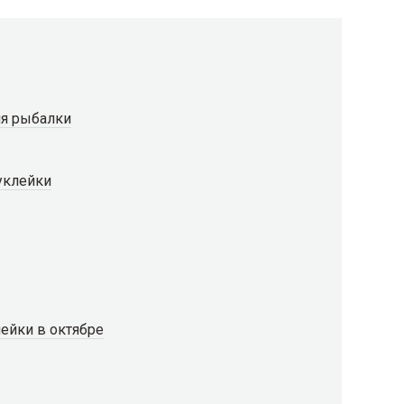
ля рыбалки
уклейки
ейки в октябре