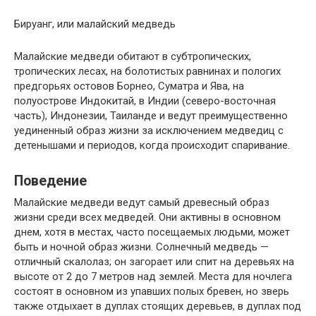
Бируанг, или малайский медведь
Малайские медведи обитают в субтропических,
тропических лесах, на болотистых равнинах и пологих
предгорьях остовов Борнео, Суматра и Ява, на
полуострове Индокитай, в Индии (северо-восточная
часть), Индонезии, Таиланде и ведут преимущественно
уединенный образ жизни за исключением медведиц с
детенышами и периодов, когда происходит спаривание.
Поведение
Малайские медведи ведут самый древесный образ
жизни среди всех медведей. Они активны в основном
днем, хотя в местах, часто посещаемых людьми, может
быть и ночной образ жизни. Солнечный медведь —
отличный скалолаз; он загорает или спит на деревьях на
высоте от 2 до 7 метров над землей. Места для ночлега
состоят в основном из упавших полых бревен, но зверь
также отдыхает в дуплах стоящих деревьев, в дуплах под