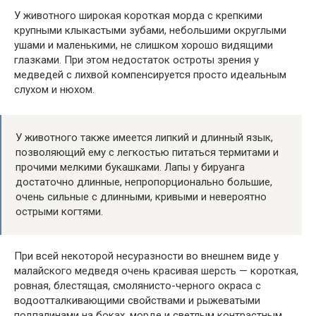
У животного широкая короткая морда с крепкими
крупными клыкастыми зубами, небольшими округлыми
ушами и маленькими, не слишком хорошо видящими
глазками. При этом недостаток остроты зрения у
медведей с лихвой компенсируется просто идеальным
слухом и нюхом.
У животного также имеется липкий и длинный язык,
позволяющий ему с легкостью питаться термитами и
прочими мелкими букашками. Лапы у бируанга
достаточно длинные, непропорционально большие,
очень сильные с длинными, кривыми и невероятно
острыми когтями.
При всей некоторой несуразности во внешнем виде у
малайского медведя очень красивая шерсть — короткая,
ровная, блестящая, смолянисто-черного окраса с
водоотталкивающими свойствами и рыжеватыми
подпалинами на боках, морде и светлым контрастным