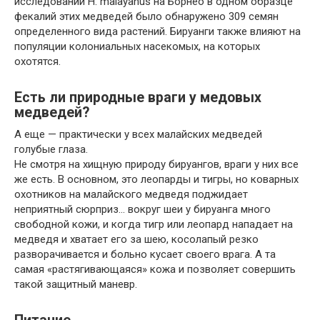
исследовании H. malayanus на Борнео в одном образце
фекалий этих медведей было обнаружено 309 семян
определенного вида растений. Бируанги также влияют на
популяции колониальных насекомых, на которых
охотятся.
Есть ли природные враги у медовых
медведей?
А еще — практически у всех малайских медведей
голубые глаза.
Не смотря на хищную природу бируангов, враги у них все
же есть. В основном, это леопарды и тигры, но коварных
охотников на малайского медведя поджидает
неприятный сюрприз… вокруг шеи у бируанга много
свободной кожи, и когда тигр или леопард нападает на
медведя и хватает его за шею, косолапый резко
разворачивается и больно кусает своего врага. А та
самая «растягивающаяся» кожа и позволяет совершить
такой защитный маневр.