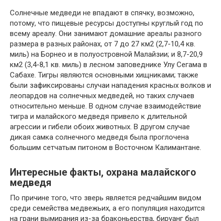
Солнечные медведи не впадают в спячку, возможно,
потому, что пищевые ресурсы доступны круглый год по
всему ареалу. Они занимают домашние ареалы разного
размера в разных районах, от 7 до 27 км2 (2,7-10,4 кв.
миль) на Борнео и в полуостровной Малайзии; и 8,7-20,9
км2 (3,4-8,1 кв. миль) в лесном заповеднике Улу Сегама в
Сабахе. Тигры являются основными хищниками; также
были зафиксированы случаи нападения красных волков и
леопардов на солнечных медведей, но таких случаев
относительно меньше. В одном случае взаимодействие
тигра и малайского медведя привело к длительной
агрессии и гибели обоих животных. В другом случае
дикая самка солнечного медведя была проглочена
большим сетчатым питоном в Восточном Калимантане.
Интересные факты, охрана малайского
медведя
По причине того, что зверь является редчайшим видом
среди семейства медвежьих, а его популяция находится
на грани вымирания из-за браконьерства, бируанг был