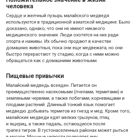
человека
Сердце и желчный пузырь малайского медведя
используются в традиционной азиатской медицине. Было
доказано, однако, что они не имеют никакого
медицинского значения. Люди охотятся на них ради
спорта и наживы. Их обычно продают в качестве
домашних животных, пока они еще медвежата, но они
быстро перерастают ту стадию, когда с ними можно
обращаться как с домашними животными.
Пищевые привычки
Малайский медведь всеяден. Питается он
преимущественно насекомыми (пчелами, термитами) и
земляными червями, а также побегами, корневищами и
плодами растений. Длинный тонкий язык помогает
медведю добывать термитов из гнезд и мед. Кроме того,
малайские медведи едят мелких грызунов, птиц
и ящериц, а также падаль, остающуюся после
трапез тигров. В густонаселенных районах может рыться
в мусоре. Мощные челюсти позволяет ему