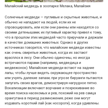
Малайский медведь в зоопарке Мелака, Малайзия
Солнечные медведи — пугливые и скрытные животные, и
обычно не нападают на людей, если их не
спровоцировать, или если они ранены или находятся со
своими детенышами; их пугливый характер привел к тому,
что в прошлом этих медведей часто приручали и держали
в качестве домашних животных. Однако в других
источниках говорится, что малайские медведи известны
как очень свирепые животные, когда их застают
врасплох в лесу. Они обычно одиночны, но иногда
встречаются парами (например, медведица и
медвежонок). Малайские медведи встают на задние
лапы, чтобы лучше видеть окружающее пространство
или учуять далекие запахи; при угрозе бируанги пытаются
запугать своих врагов, демонстрируя нагрудное пятно.
Вокализации включают ворчание и похрюкивание во
время поиска насекомых и рев, похожий на рев самца
орангутана в период размножения; реже они могут
издавать короткий лай (как носороги), когда удивлены.