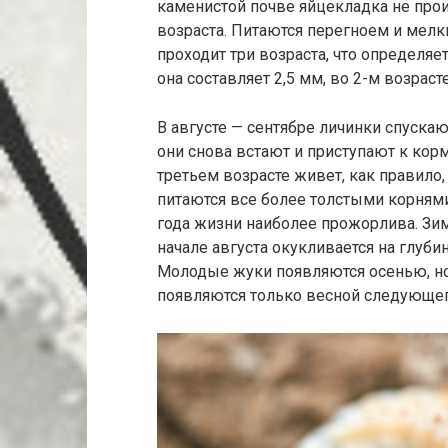
каменистой почве яйцекладка не прои
возраста. Питаются перегноем и мелк
проходит три возраста, что определяе
она составляет 2,5 мм, во 2-м возрасте
В августе — сентябре личинки спускают
они снова встают и приступают к кор
третьем возрасте живет, как правило,
питаются все более толстыми корнями
года жизни наиболее прожорлива. Зиму
начале августа окукливается на глуби
Молодые жуки появляются осенью, но 
появляются только весной следующег