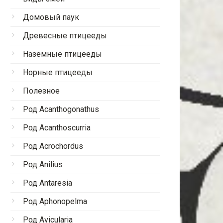
Домовый паук
Древесные птицееды
Наземные птицееды
Норные птицееды
Полезное
Род Acanthogonathus
Род Acanthoscurria
Род Acrochordus
Род Anilius
Род Antaresia
Род Aphonopelma
Род Avicularia