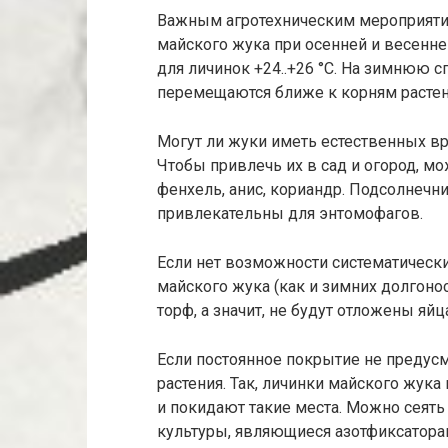
Важным агротехническим мероприятие
майского жука при осенней и весенне
для личинок +24..+26 °С. На зимнюю с
перемещаются ближе к корням растен
Могут ли жуки иметь естественных в
Чтобы привлечь их в сад и огород, мо
фенхель, анис, кориандр. Подсолнечн
привлекательны для энтомофагов.
Если нет возможности систематически
майского жука (как и зимних долгоно
торф, а значит, не будут отложены яйц
Если постоянное покрытие не предус
растения. Так, личинки майского жука
и покидают такие места. Можно сеять 
культуры, являющиеся азотфиксаторам