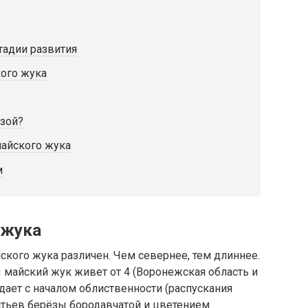
тадии развития
ого жука
озой?
айского жука
м
 жука
ского жука различен. Чем севернее, тем длиннее.
 майский жук живет от 4 (Воронежская область и
адает с началом облиственности (распускания
тьев берёзы бородавчатой ​​и цветением