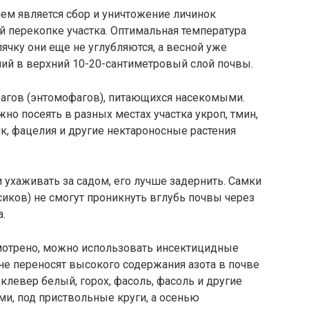
м является сбор и уничтожение личинок
й перекопке участка. Оптимальная температура
пячку они еще не углубляются, а весной уже
ий в верхний 10-20-сантиметровый слой почвы.
рагов (энтомофагов), питающихся насекомыми.
жно посеять в разных местах участка укроп, тмин,
ик, фацелия и другие нектароносные растения
 ухаживать за садом, его лучше задернить. Самки
сиков) не смогут проникнуть вглубь почвы через
а.
мотрено, можно использовать инсектицидные
 не переносят высокого содержания азота в почве
клевер белый, горох, фасоль, фасоль и другие
и, под приствольные круги, а осенью