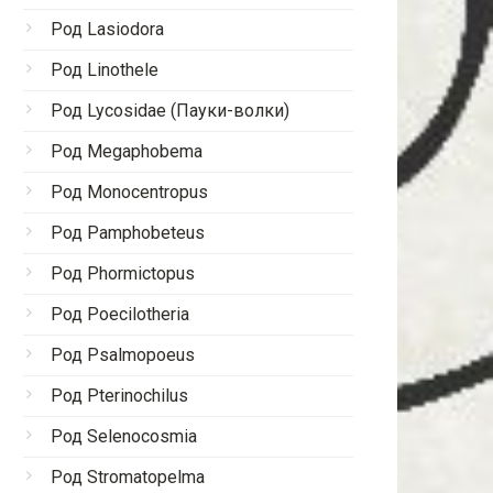
Род Lasiodora
Род Linothele
Род Lycosidae (Пауки-волки)
Род Megaphobema
Род Monocentropus
Род Pamphobeteus
Род Phormictopus
Род Poecilotheria
Род Psalmopoeus
Род Pterinochilus
Род Selenocosmia
Род Stromatopelma