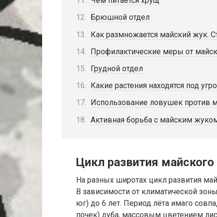
Чем питается хрущ
Брюшной отдел
Как размножается майский жук. С
Профилактические меры от майск
Грудной отдел
Какие растения находятся под угр
Использование ловушек против м
Активная борьба с майским жуко
Цикл развития майского
На разных широтах цикл развития май
В зависимости от климатической зоны
юг) до 6 лет. Период лёта имаго совп
почек) дуба, массовым цветением лис