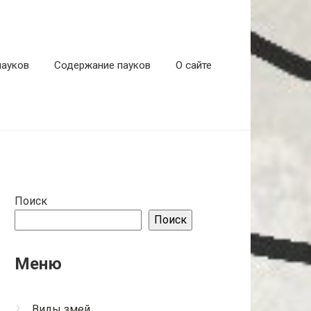
пауков
Содержание пауков
О сайте
Поиск
Поиск
Меню
Виды змей