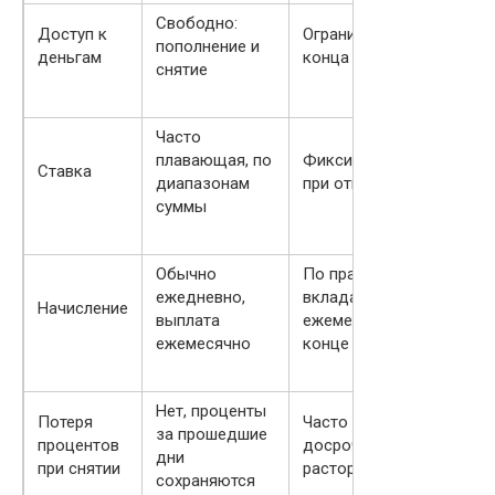
Свободно:
Доступ к
Ограничен до
пополнение и
деньгам
конца срока
снятие
Часто
плавающая, по
Фиксируется
Ставка
диапазонам
при открытии
суммы
Обычно
По правилам
ежедневно,
вклада:
Начисление
выплата
ежемесячно/в
ежемесячно
конце срока
Нет, проценты
Потеря
Часто да, при
за прошедшие
процентов
досрочном
дни
при снятии
расторжении
сохраняются