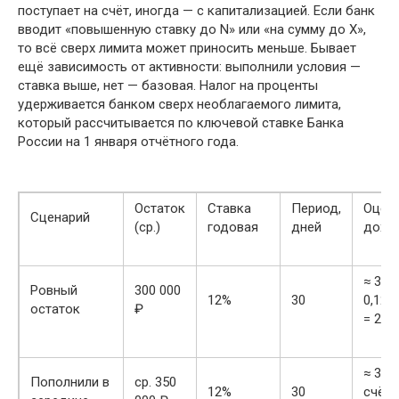
поступает на счёт, иногда — с капитализацией. Если банк
вводит «повышенную ставку до N» или «на сумму до X»,
то всё сверх лимита может приносить меньше. Бывает
ещё зависимость от активности: выполнили условия —
ставка выше, нет — базовая. Налог на проценты
удерживается банком сверх необлагаемого лимита,
который рассчитывается по ключевой ставке Банка
России на 1 января отчётного года.
Остаток
Ставка
Период,
Оцен
Сценарий
(ср.)
годовая
дней
дохо
≈ 300
Ровный
300 000
12%
30
0,12 /
остаток
₽
= 2 9
≈ 3 4
Пополнили в
ср. 350
12%
30
счёт 