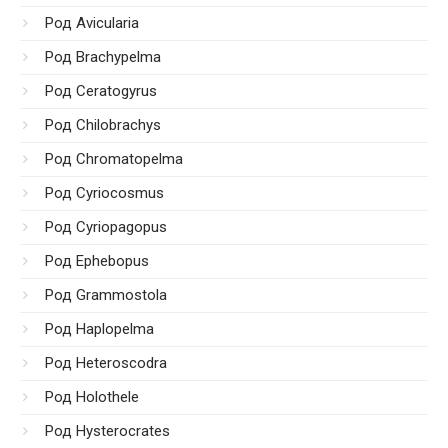
Род Avicularia
Род Brachypelma
Род Ceratogyrus
Род Chilobrachys
Род Chromatopelma
Род Cyriocosmus
Род Cyriopagopus
Род Ephebopus
Род Grammostola
Род Haplopelma
Род Heteroscodra
Род Holothele
Род Hysterocrates