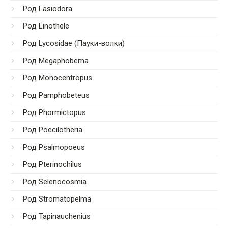
Род Lasiodora
Род Linothele
Род Lycosidae (Пауки-волки)
Род Megaphobema
Род Monocentropus
Род Pamphobeteus
Род Phormictopus
Род Poecilotheria
Род Psalmopoeus
Род Pterinochilus
Род Selenocosmia
Род Stromatopelma
Род Tapinauchenius