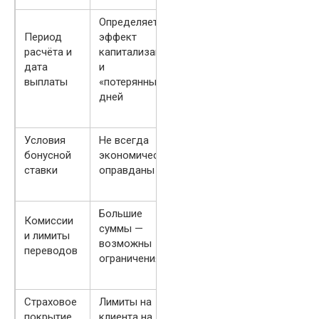
Определяет
Период
эффект
расчёта и
капитализации
дата
и
выплаты
«потерянных»
дней
Условия
Не всегда
бонусной
экономически
ставки
оправданы
Большие
Комиссии
суммы —
и лимиты
возможны
переводов
ограничения
Страховое
Лимиты на
покрытие
клиента на