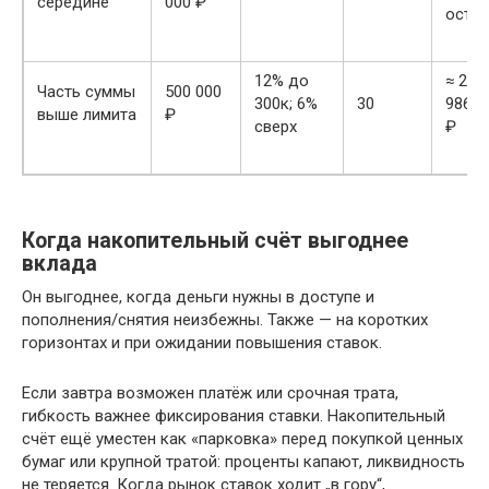
середине
000 ₽
остат
12% до
≈ 2 9
Часть суммы
500 000
300к; 6%
30
986 ₽
выше лимита
₽
сверх
₽
Когда накопительный счёт выгоднее
вклада
Он выгоднее, когда деньги нужны в доступе и
пополнения/снятия неизбежны. Также — на коротких
горизонтах и при ожидании повышения ставок.
Если завтра возможен платёж или срочная трата,
гибкость важнее фиксирования ставки. Накопительный
счёт ещё уместен как «парковка» перед покупкой ценных
бумаг или крупной тратой: проценты капают, ликвидность
не теряется. Когда рынок ставок ходит „в гору“,