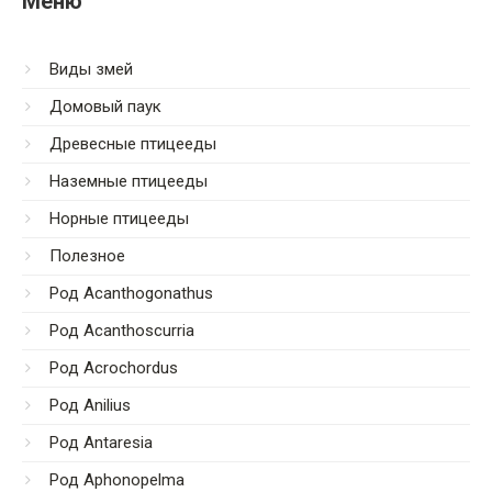
Меню
Виды змей
Домовый паук
Древесные птицееды
Наземные птицееды
Норные птицееды
Полезное
Род Acanthogonathus
Род Acanthoscurria
Род Acrochordus
Род Anilius
Род Antaresia
Род Aphonopelma