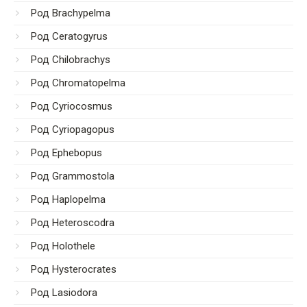
Род Brachypelma
Род Ceratogyrus
Род Chilobrachys
Род Chromatopelma
Род Cyriocosmus
Род Cyriopagopus
Род Ephebopus
Род Grammostola
Род Haplopelma
Род Heteroscodra
Род Holothele
Род Hysterocrates
Род Lasiodora