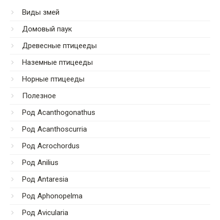
Виды змей
Домовый паук
Древесные птицееды
Наземные птицееды
Норные птицееды
Полезное
Род Acanthogonathus
Род Acanthoscurria
Род Acrochordus
Род Anilius
Род Antaresia
Род Aphonopelma
Род Avicularia