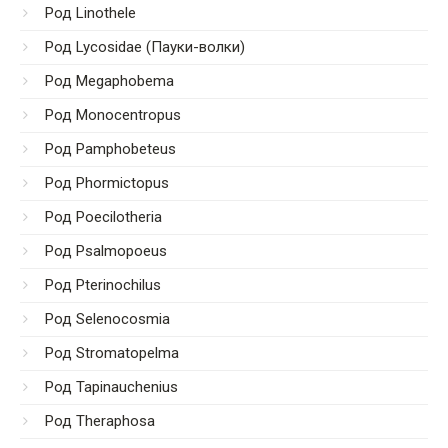
Род Linothele
Род Lycosidae (Пауки-волки)
Род Megaphobema
Род Monocentropus
Род Pamphobeteus
Род Phormictopus
Род Poecilotheria
Род Psalmopoeus
Род Pterinochilus
Род Selenocosmia
Род Stromatopelma
Род Tapinauchenius
Род Theraphosa