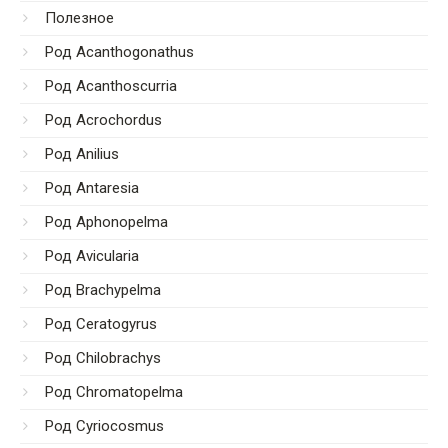
Полезное
Род Acanthogonathus
Род Acanthoscurria
Род Acrochordus
Род Anilius
Род Antaresia
Род Aphonopelma
Род Avicularia
Род Brachypelma
Род Ceratogyrus
Род Chilobrachys
Род Chromatopelma
Род Cyriocosmus