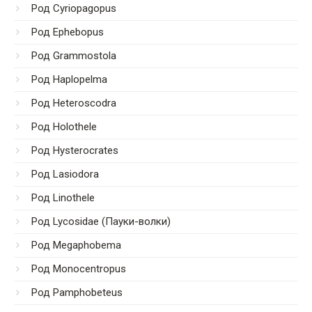
Род Cyriopagopus
Род Ephebopus
Род Grammostola
Род Haplopelma
Род Heteroscodra
Род Holothele
Род Hysterocrates
Род Lasiodora
Род Linothele
Род Lycosidae (Пауки-волки)
Род Megaphobema
Род Monocentropus
Род Pamphobeteus