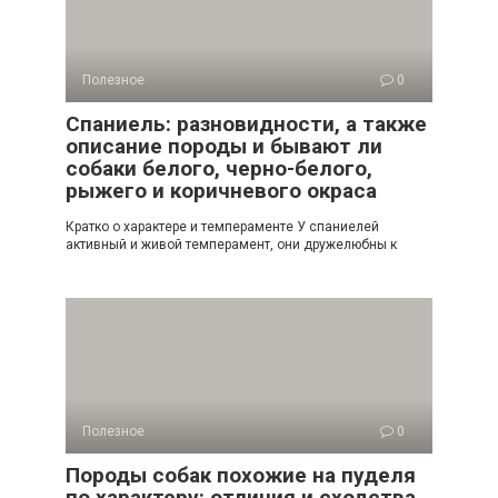
Полезное
0
Спаниель: разновидности, а также
описание породы и бывают ли
собаки белого, черно-белого,
рыжего и коричневого окраса
Кратко о характере и темпераменте У спаниелей
активный и живой темперамент, они дружелюбны к
Полезное
0
Породы собак похожие на пуделя
по характеру: отличия и сходства