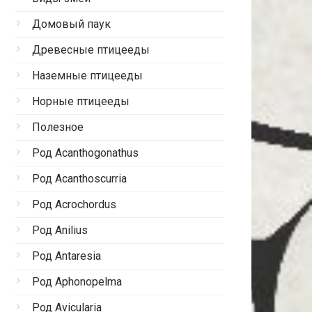
Домовый паук
Древесные птицееды
Наземные птицееды
Норные птицееды
Полезное
Род Acanthogonathus
Род Acanthoscurria
Род Acrochordus
Род Anilius
Род Antaresia
Род Aphonopelma
Род Avicularia