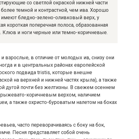
стирующие со светлой окраской нижней части
 более темной и контрастной, чем ива. Хорошо
 имеют бледно-зелено-оливковый верх, у
ая короткая поперечная полоса, образованная
 Клюв и ноги черные или темно-коричневые.
и взрослые, в отличие от молодых ив, снизу они
иногда и в центральных районах европейской
ского подвида tristis, которые внешне
ской на верхней и нижней частях крыла), а также
й дугой почти без желтизны. В свежем осеннем
я рыжевато-коричневым верхом, наличием
шеи, а также охристо-буроватым налетом на боках
вьев, часто переворачиваясь с боку на бок,
ромче. Песня представляет собой очень