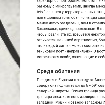
характерное повторение монотонных с
разному с микропаузами, иногда межд
tet» ” слышен у территориальных птиц
повышением тона, обычно на два слога
менее четко разделены, чем в стрелк
Закавказье, крики односложные. В це
чтобы различать их, требуется некотор
отличается меньшей опрятностью, боле
что каждый сигнал может состоять из 
теньковка поет «неправильно». В вост
встречаются особи, сочетающие в себе
Среда обитания
Гнездится в Евразии к западу от Ала
северу она поднимается до 67-69° сев
северной широты. Южная граница ра
границы леса, хотя есть изолированн
западной Турции и северо-западном И