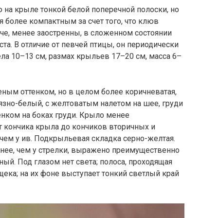
ю на крыле тонкой белой поперечной полоски, но
 более компактным за счет того, что клюв
че, менее заостренны, в сложенном состоянии
та. В отличие от певчей птицы, он периодически
ела 10–13 см, размах крыльев 17–20 см, масса 6–
еным оттенком, но в целом более коричневатая,
рязно-белый, с желтоватым налетом на шее, груди
енком на боках груди. Крыло менее
от кончика крыла до кончиков вторичных и
чем у ив. Подкрыльевая складка серно-желтая.
тнее, чем у стрелки, выражено преимущественно
ный. Под глазом нет света; полоса, проходящая
и щека; на их фоне выступает тонкий светлый край