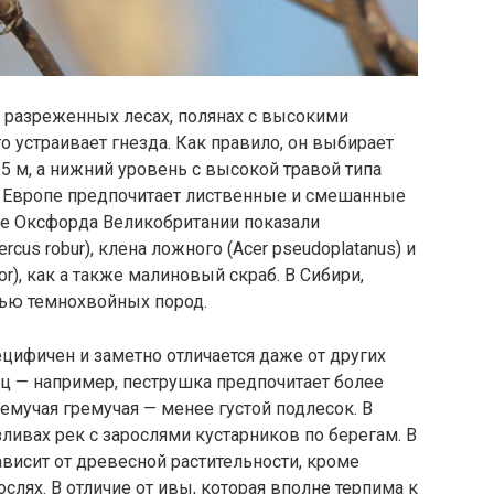
в разреженных лесах, полянах с высокими
о устраивает гнезда. Как правило, он выбирает
5 м, а нижний уровень с высокой травой типа
й Европе предпочитает лиственные и смешанные
не Оксфорда Великобритании показали
us robur), клена ложного (Acer pseudoplatanus) и
or), как а также малиновый скраб. В Сибири,
сью темнохвойных пород.
цифичен и заметно отличается даже от других
ц — например, пеструшка предпочитает более
емучая гремучая — менее густой подлесок. В
зливах рек с зарослями кустарников по берегам. В
висит от древесной растительности, кроме
слях. В отличие от ивы, которая вполне терпима к