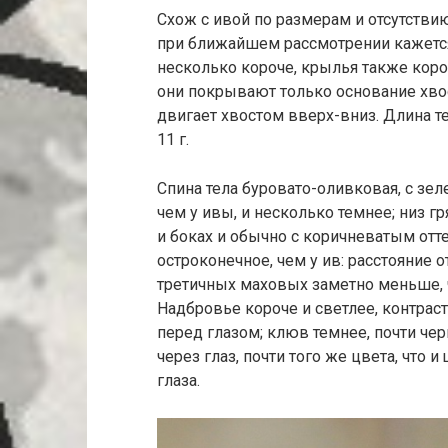
Схож с ивой по размерам и отсутстви
при ближайшем рассмотрении кажется
несколько короче, крылья также коро
они покрывают только основание хвос
двигает хвостом вверх-вниз. Длина т
11 г.
Спина тела буровато-оливковая, с зел
чем у ивы, и несколько темнее; низ г
и боках и обычно с коричневатым отт
остроконечное, чем у ив: расстояние 
третичных маховых заметно меньше, 
Надбровье короче и светлее, контрас
перед глазом; клюв темнее, почти чер
через глаз, почти того же цвета, что 
глаза.