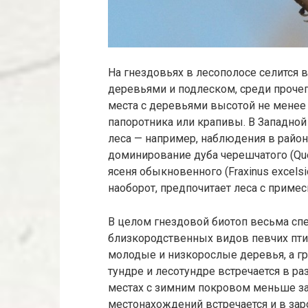
На гнездовьях в лесополосе селится 
деревьями и подлеском, среди прочег
места с деревьями высотой не менее 
папоротника или крапивы. В Западно
леса — например, наблюдения в райо
доминирование дуба черешчатого (Querc
ясеня обыкновенного (Fraxinus excelsi
наоборот, предпочитает леса с приме
В целом гнездовой биотоп весьма спе
близкородственных видов певчих пти
молодые и низкорослые деревья, а гр
тундре и лесотундре встречается в ра
местах с зимним покровом меньше за
местонахождений встречается и в заро