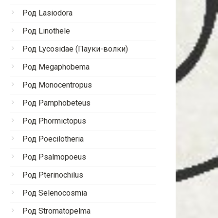
Род Lasiodora
Род Linothele
Род Lycosidae (Пауки-волки)
Род Megaphobema
Род Monocentropus
Род Pamphobeteus
Род Phormictopus
Род Poecilotheria
Род Psalmopoeus
Род Pterinochilus
Род Selenocosmia
Род Stromatopelma