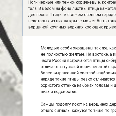
Ноги черные или темно-коричневые, контра
тела. В целом на фоне листвы птица кажется
для песни. Птицы в свежем осеннем наряде
некоторых из них на крыле может быть тонк
вершиной крупных верхних кроющих крыла.
Молодые особи окрашены так же, как 
не полностью желтые. На востоке, а 
части России встречаются птицы сибир
отличаются тусклой коричневатой окра
более выраженной светлой надбровно
наряде такие птицы резко отличаютс
охристого оттенка на боках головы и 
низа и подхвостья.
Самцы подолгу поют на вершинах дере
отчего сигналы кажутся то тише, то г