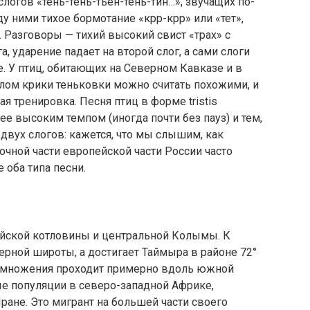
логов «тень-тень-тьен-тень-тин…», звучащих по-
у ними тихое бормотание «крр-крр» или «тет»,
. Разговоры — тихий высокий свист «трах» с
, ударение падает на второй слог, а сами слоги
е. У птиц, обитающих на Северном Кавказе и в
лом крики теньковки можно считать похожими, и
ая тренировка. Песня птиц в форме tristis
е высоким темпом (иногда почти без пауз) и тем,
двух слогов: кажется, что мы слышим, как
очной части европейской части России часто
 оба типа песни.
зейской котловины и центральной Колымы. К
ерной широты, а достигает Таймыра в районе 72°
змножения проходит примерно вдоль южной
ые популяции в северо-западной Африке,
ране. Это мигрант на большей части своего