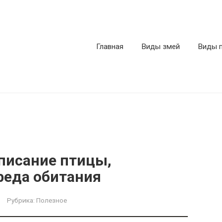
Главная
Виды змей
Виды 
описание птицы,
реда обитания
Рубрика:
Полезное