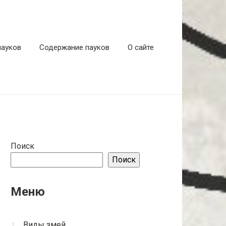
пауков
Содержание пауков
О сайте
Поиск
Поиск
Меню
Виды змей