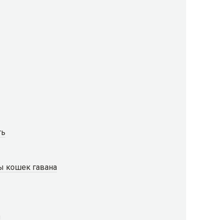
ть
ы кошек гавана
я