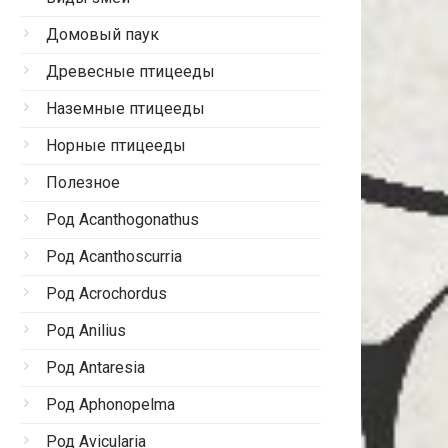
Домовый паук
Древесные птицееды
Наземные птицееды
Норные птицееды
Полезное
Род Acanthogonathus
Род Acanthoscurria
Род Acrochordus
Род Anilius
Род Antaresia
Род Aphonopelma
Род Avicularia