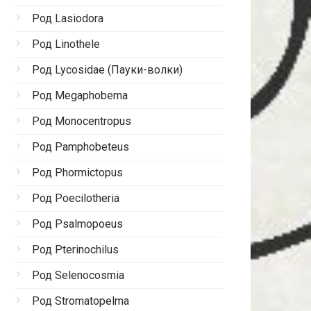
Род Lasiodora
Род Linothele
Род Lycosidae (Пауки-волки)
Род Megaphobema
Род Monocentropus
Род Pamphobeteus
Род Phormictopus
Род Poecilotheria
Род Psalmopoeus
Род Pterinochilus
Род Selenocosmia
Род Stromatopelma