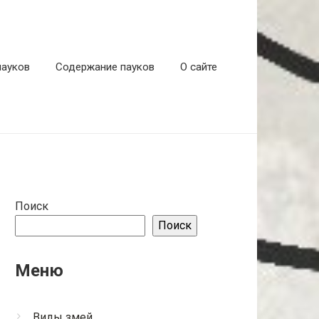
пауков
Содержание пауков
О сайте
Поиск
Поиск
Меню
Виды змей