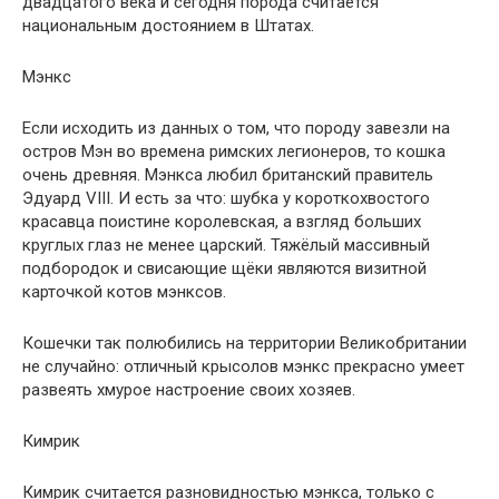
двадцатого века и сегодня порода считается
национальным достоянием в Штатах.
Мэнкс
Если исходить из данных о том, что породу завезли на
остров Мэн во времена римских легионеров, то кошка
очень древняя. Мэнкса любил британский правитель
Эдуард VIII. И есть за что: шубка у короткохвостого
красавца поистине королевская, а взгляд больших
круглых глаз не менее царский. Тяжёлый массивный
подбородок и свисающие щёки являются визитной
карточкой котов мэнксов.
Кошечки так полюбились на территории Великобритании
не случайно: отличный крысолов мэнкс прекрасно умеет
развеять хмурое настроение своих хозяев.
Кимрик
Кимрик считается разновидностью мэнкса, только с