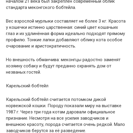
началом 21 века был закреплён современный облик
стандарта меконгского бобтейла.
Вес взрослой мурлыки составляет не более 3 кг. Красота
у кошечки истинно царственная: синий цвет кошачьих
глаз и их удлинённая форма идеально подходят прямому
профилю. Тонкие лапки добавляют облику кота особое
очарование и аристократичность.
Но внешность обманчива: меконгцы радостно заменят
хозяину собаку и будут преданно охранять дом от
незваных гостей.
Карельский бобтейл
Карельский бобтейл считается потомком дикой
норвежской кошки. Породу показали миру на выставке
1987 г. Через три года котам даровали официальное
признание. Несмотря на все усилия заводчиков и
внешнюю красоту, порода считается очень редкой. Мало
заводчиков берутся за её разведение.