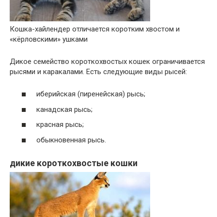
Кошка-хайлендер отличается коротким хвостом и
«кёрловскими» ушками
Дикое семейство короткохвостых кошек ограничивается
рысями и каракалами. Есть следующие виды рысей:
иберийская (пиренейская) рысь;
канадская рысь;
красная рысь;
обыкновенная рысь.
дикие короткохвостые кошки