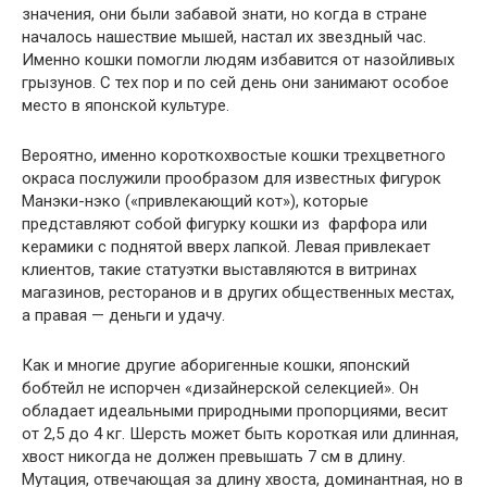
значения, они были забавой знати, но когда в стране
началось нашествие мышей, настал их звездный час.
Именно кошки помогли людям избавится от назойливых
грызунов. С тех пор и по сей день они занимают особое
место в японской культуре.
Вероятно, именно короткохвостые кошки трехцветного
окраса послужили прообразом для известных фигурок
Манэки-нэко («привлекающий кот»), которые
представляют собой фигурку кошки из фарфора или
керамики с поднятой вверх лапкой. Левая привлекает
клиентов, такие статуэтки выставляются в витринах
магазинов, ресторанов и в других общественных местах,
а правая — деньги и удачу.
Как и многие другие аборигенные кошки, японский
бобтейл не испорчен «дизайнерской селекцией». Он
обладает идеальными природными пропорциями, весит
от 2,5 до 4 кг. Шерсть может быть короткая или длинная,
хвост никогда не должен превышать 7 см в длину.
Мутация, отвечающая за длину хвоста, доминантная, но в