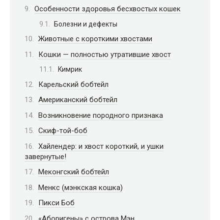
Особенности здоровья бесхвостых кошек
Болезни и дефекты
Животные с короткими хвостами
Кошки — полностью утратившие хвост
Кимрик
Карельский бобтейл
Американский бобтейл
Возникновение породного признака
Скиф-той-боб
Хайлендер: и хвост короткий, и ушки
завернутые!
Меконгский бобтейл
Менкс (мэнкская кошка)
Пикси Боб
«Аборигены» с острова Мэн