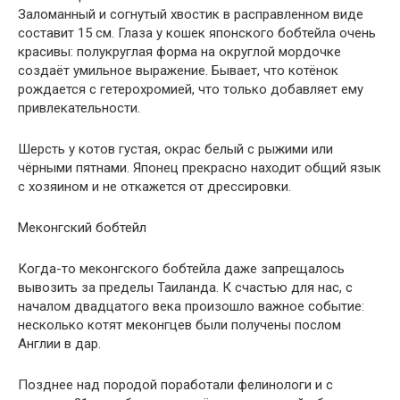
Заломанный и согнутый хвостик в расправленном виде
составит 15 см. Глаза у кошек японского бобтейла очень
красивы: полукруглая форма на округлой мордочке
создаёт умильное выражение. Бывает, что котёнок
рождается с гетерохромией, что только добавляет ему
привлекательности.
Шерсть у котов густая, окрас белый с рыжими или
чёрными пятнами. Японец прекрасно находит общий язык
с хозяином и не откажется от дрессировки.
Меконгский бобтейл
Когда-то меконгского бобтейла даже запрещалось
вывозить за пределы Таиланда. К счастью для нас, с
началом двадцатого века произошло важное событие:
несколько котят меконгцев были получены послом
Англии в дар.
Позднее над породой поработали фелинологи и с