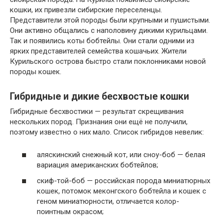
кошки, их привезли сибирские переселенцы.
Представители этой породы были крупными и пушистыми.
Они активно общались с наполовину дикими курильцами.
Так и появились коты бобтейлы. Они стали одними из
ярких представителей семейства кошачьих. Жители
Курильского острова быстро стали поклонниками новой
породы кошек.
Гибридные и дикие бесхвостые кошки
Гибридные бесхвостики — результат скрещивания
нескольких пород. Признания они ещё не получили,
поэтому известно о них мало. Список гибридов невелик:
аляскинский снежный кот, или сноу-боб — белая
вариация американских бобтейлов;
скиф-той-боб — российская порода миниатюрных
кошек, потомок меконгского бобтейла и кошек с
геном миниатюрности, отличается колор-
поинтным окрасом;