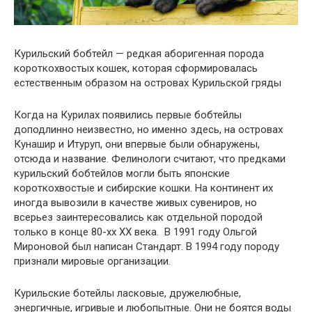
Курильский бобтейл — редкая аборигенная порода
короткохвостых кошек, которая сформировалась
естественным образом на островах Курильской гряды
Когда на Курилах появились первые бобтейлы
доподлинно неизвестно, но именно здесь, на островах
Кунашир и Итуруп, они впервые были обнаружены,
отсюда и название. Фелинологи считают, что предками
курильский бобтейлов могли быть японские
короткохвостые и сибирские кошки. На континент их
иногда вывозили в качестве живых сувениров, но
всерьез заинтересовались как отдельной породой
только в конце 80-хх XX века. В 1991 году Ольгой
Мироновой был написан Стандарт. В 1994 году породу
признали мировые организации.
Курильские ботейлы ласковые, дружелюбные,
энергичные, игривые и любопытные. Они не боятся воды