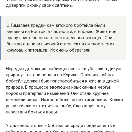
доверяли охрану своих святынь.
С Гималаев предки камчатского бобтейла были
ввезены на Восток, в частности, в Японию. Животное
сразу заинтересовало состоятельных японцев. Они
быстро оценили высокий интеллект и смелость этих
храмовых питомцев. Их очень оберегали.
Нередко домашние любимцы все-таки убегали в дикую
природу. Так они попали на Курилы. Сахалинский кот
бобтейл должен был приспособиться к жизни в дикой
природе. В процессе эволюции изысканные черты
породы претерпели изменения. Они стали крупнее,
изменили окрас. Их когти больше не втягивались. Кошки-
рыси начали охотиться на рыбу, благодаря чему
перестали бояться воды.
У дальневосточных бобтейлов среди предков есть и
сибирская порода. На Курилах появились сибирские