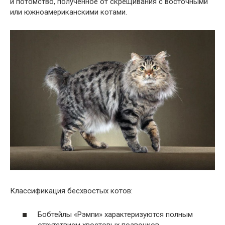
и потомство, полученное от скрещивания с восточными
или южноамериканскими котами.
Классификация бесхвостых котов:
Бобтейлы «Рэмпи» характеризуются полным
отсутствием хвостовых позвонков.