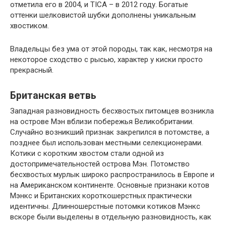
отметила его в 2004, и TICA – в 2012 году. Богатые
оттенки шелковистой шубки дополнены уникальным
хвостиком.
Владельцы без ума от этой породы, так как, несмотря на
некоторое сходство с рысью, характер у киски просто
прекрасный.
Британская ветвь
Западная разновидность бесхвостых питомцев возникла
на острове Мэн вблизи побережья Великобритании.
Случайно возникший признак закрепился в потомстве, а
позднее был использован местными селекционерами.
Котики с коротким хвостом стали одной из
достопримечательностей острова Мэн. Потомство
бесхвостых мурлык широко распространилось в Европе и
на Американском континенте. Основные признаки котов
Мэнкс и Британских короткошерстных практически
идентичны. Длинношерстные потомки котиков Мэнкс
вскоре были выделены в отдельную разновидность, как