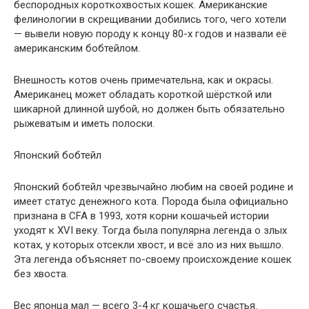
беспородных короткохвостых кошек. Американские
фелинологии в скрещивании добились того, чего хотели
— вывели новую породу к концу 80-х годов и назвали её
американским бобтейлом.
Внешность котов очень примечательна, как и окрасы.
Американец может обладать короткой шёрсткой или
шикарной длинной шубой, но должен быть обязательно
рыжеватым и иметь полоски.
Японский бобтейл
Японский бобтейл чрезвычайно любим на своей родине и
имеет статус денежного кота. Порода была официально
признана в CFA в 1993, хотя корни кошачьей истории
уходят к XVI веку. Тогда была популярна легенда о злых
котах, у которых отсекли хвост, и всё зло из них вышло.
Эта легенда объясняет по-своему происхождение кошек
без хвоста.
Вес японца мал — всего 3-4 кг кошачьего счастья.