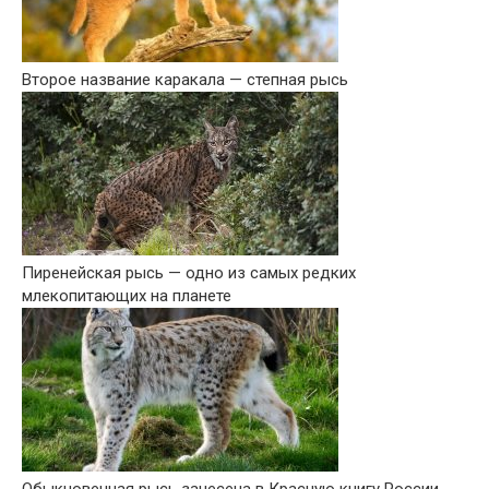
Второе название каракала — степная рысь
Пиренейская рысь — одно из самых редких
млекопитающих на планете
Обыкновенная рысь занесена в Красную книгу России