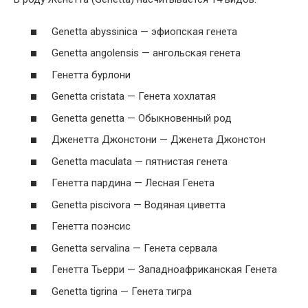
Genetta abyssinica — эфиопская генета
Genetta angolensis — ангольская генета
Генетта бурлони
Genetta cristata — Генета хохлатая
Genetta genetta — Обыкновенный род
Дженетта Джонстони — Дженета Джонстон
Genetta maculata — пятнистая генета
Генетта пардина — Лесная Генета
Genetta piscivora — Водяная циветта
Генетта поэнсис
Genetta servalina — Генета сервала
Генетта Тьерри — Западноафриканская Генета
Genetta tigrina — Генета тигра