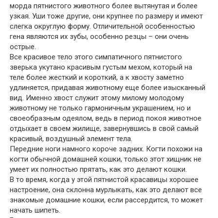
морда пятнистого животного более вытянутая и более
узкая. Уши тоже другие, они крупнее по размеру и имеют
слегка округлую форму. Отличительной особенностью
гена являются их зубы, особенно резцы – они очень
острые.
Все красивое тело этого симпатичного пятнистого
зверька укутано красивым густым мехом, который на
теле более жесткий и короткий, а к хвосту заметно
удлиняется, придавая животному еще более изысканный
вид. Именно хвост служит этому милому молодому
животному не только гармоничным украшением, но и
своеобразным одеялом, ведь в период покоя животное
отдыхает в своем жилище, завернувшись в свой самый
красивый, воздушный элемент тела.
Передние ноги намного короче задних. Когти похожи на
когти обычной домашней кошки, только этот хищник не
умеет их полностью прятать, как это делают кошки.
В то время, когда у этой пятнистой красавицы хорошее
настроение, она склонна мурлыкать, как это делают все
знакомые домашние кошки, если рассердится, то может
начать шипеть.