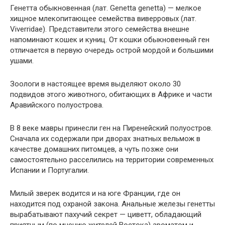
Генетта обыкновенная (лат. Genetta genetta) — мелкое
хищное млекопитающее семейства виверровых (лат.
Viverridae). Представители этого семейства внешне
напоминают кошек и куниц. От кошки обыкновенный ген
отличается в первую очередь острой мордой и большими
ушами.
Зоологи в настоящее время выделяют около 30
подвидов этого животного, обитающих в Африке и части
Аравийского полуострова.
В 8 веке мавры принесли ген на Пиренейский полуостров.
Сначала их содержали при дворах знатных вельмож в
качестве домашних питомцев, а чуть позже они
самостоятельно расселились на территории современных
Испании и Португалии.
Милый зверек водится и на юге Франции, где он
находится под охраной закона. Анальные железы генетты
вырабатывают пахучий секрет — циветт, обладающий
приятным (по мнению жителей Востока) ароматом и