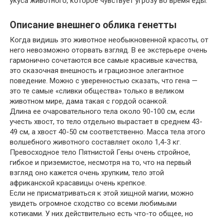
укуса животного, которое чувствует угрозу во время еды.
Описание внешнего облика генетты
Когда видишь это животное необыкновенной красоты, от
него невозможно оторвать взгляд. В ее экстерьере очень
гармонично сочетаются все самые красивые качества,
это сказочная внешность и грациозное элегантное
поведение. Можно с уверенностью сказать, что гена —
это те самые «сливки общества» только в великом
животном мире, дама такая с гордой осанкой.
Длина ее очаровательного тела около 90-100 см, если
учесть хвост, то тело отдельно вырастает в среднем 43-
49 см, а хвост 40-50 см соответственно. Масса тела этого
волшебного животного составляет около 1,4-3 кг.
Превосходное тело Пятнистой Гены очень стройное,
гибкое и приземистое, несмотря на то, что на первый
взгляд оно кажется очень хрупким, тело этой
африканской красавицы очень крепкое.
Если не присматриваться к этой хищной магии, можно
увидеть огромное сходство со всеми любимыми
котиками. У них действительно есть что-то общее, но