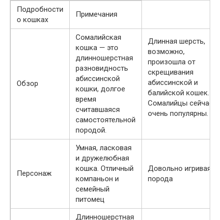
Подробности
Примечания
о кошках
Сомалийская
Длинная шерсть,
кошка — это
возможно,
длинношерстная
произошла от
разновидность
скрещивания
абиссинской
абиссинской и
Обзор
кошки, долгое
балийской кошек.
время
Сомалийцы сейчас
считавшаяся
очень популярны.
самостоятельной
породой.
Умная, ласковая
и дружелюбная
кошка. Отличный
Довольно игривая
Персонаж
компаньон и
порода
семейный
питомец
Длинношерстная