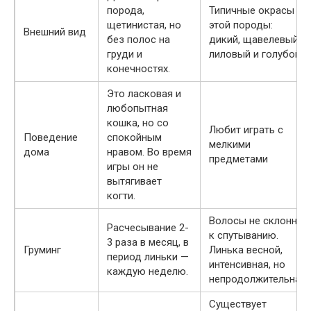
порода,
Типичные окрасы
щетинистая, но
этой породы:
Внешний вид
без полос на
дикий, щавелевый,
груди и
лиловый и голубой.
конечностях.
Это ласковая и
любопытная
кошка, но со
Любит играть с
Поведение
спокойным
мелкими
дома
нравом. Во время
предметами
игры он не
вытягивает
когти.
Волосы не склонны
Расчесывание 2-
к спутыванию.
3 раза в месяц, в
Груминг
Линька весной,
период линьки —
интенсивная, но
каждую неделю.
непродолжительная
Существует