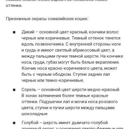
оттенки.
Признанные окрасы сомалийских кошек:
Дикий – основной цвет красный, кончики волос
черные или коричневые. Темный оттенок тянется
вдоль позвоночника. С внутренней стороны ноги
и грудь и имеют светлый абрикосовый цвет, а
между пальцами пучки темной шерсти. На кончике
носа, груди, губах могут быть белые вкрапления.
Кончик носа красно-коричневого цвета, может
быть с черным ободком. Ступни задних лап
черные или темно-коричневые.
Сорель – основной цвет шерсти медно-красный.
В зонах затемнения более темные красные
оттенки. Подушечки лап и мочка носа розового
цвета, ступни и пучки шерсти между пальцами
шоколадные.
Голубой – шерсть имеет дымчато-голубой
зонарный окрас, у основания светло-бежевые или