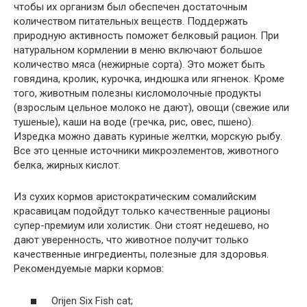
чтобы их организм был обеспечен достаточным
количеством питательных веществ. Поддержать
природную активность поможет белковый рацион. При
натуральном кормлении в меню включают большое
количество мяса (нежирные сорта). Это может быть
говядина, кролик, курочка, индюшка или ягненок. Кроме
того, животным полезны кисломолочные продукты
(взрослым цельное молоко не дают), овощи (свежие или
тушеные), каши на воде (гречка, рис, овес, пшено).
Изредка можно давать куриные желтки, морскую рыбу.
Все это ценные источники микроэлементов, животного
белка, жирных кислот.
Из сухих кормов аристократическим сомалийским
красавицам подойдут только качественные рационы
супер-премиум или холистик. Они стоят недешево, но
дают уверенность, что животное получит только
качественные ингредиенты, полезные для здоровья.
Рекомендуемые марки кормов:
Orijen Six Fish cat;