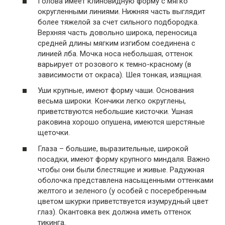
Голова имеет клиновидную форму с мягко
округленными линиями. Нижняя часть выглядит
более тяжелой за счет сильного подбородка.
Верхняя часть довольно широка, переносица
средней длины мягким изгибом соединена с
линией лба. Мочка носа небольшая, оттенок
варьирует от розового к темно-красному (в
зависимости от окраса). Шея тонкая, изящная.
Уши крупные, имеют форму чаши. Основания
весьма широки. Кончики легко округлены,
приветствуются небольшие кисточки. Ушная
раковина хорошо опушена, имеются шерстяные
щеточки.
Глаза – большие, выразительные, широкой
посадки, имеют форму крупного миндаля. Важно
чтобы они были блестящие и живые. Радужная
оболочка представлена насыщенными оттенками
желтого и зеленого (у особей с посеребренным
цветом шкурки приветствуется изумрудный цвет
глаз). Окантовка век должна иметь оттенок
тикинга.