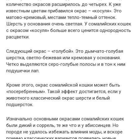
количество окрасов расширилось до четырех. К уже
известным цветам прибавился окрас – «косуля». Это
матово-кремовый, местами тепло-темный оттенок.
Шерсть у основания очень светлая. У сомалийских кошек
с окрасом «косуля» больше всего ценится однородность
расцветки.
Следующий окрас – «голубой». Это дымчато-голубая
шерстка, светло-бежевая или кремовая у основания.
Четко выделяются серо-голубые полосы и в тон к ним
подушечки лап.
Кроме этого, окрас сомалийской кошки может быть
«посеребренным». Такой эффект достигается, если у
животного классический окрас шерсти и белый
подшерсток.
Изначально основными окрасами сомалийских кошек
были дикий и соррель, те же что и у абиссинцев. Но
породе не удалось избежать влияния моды, и вскоре
помимо классических вариантов появились новые