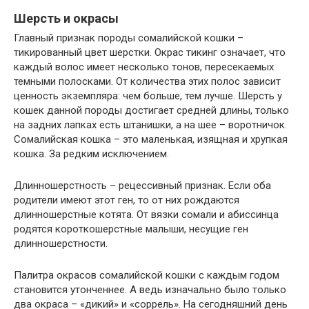
Шерсть и окрасы
Главный признак породы сомалийской кошки –
тикированный цвет шерстки. Окрас тикинг означает, что
каждый волос имеет несколько тонов, пересекаемых
темными полосками. От количества этих полос зависит
ценность экземпляра: чем больше, тем лучше. Шерсть у
кошек данной породы достигает средней длины, только
на задних лапках есть штанишки, а на шее – воротничок.
Сомалийская кошка – это маленькая, изящная и хрупкая
кошка. За редким исключением.
Длинношерстность – рецессивный признак. Если оба
родители имеют этот ген, то от них рождаются
длинношерстные котята. От вязки сомали и абиссинца
родятся короткошерстные малыши, несущие ген
длинношерстности.
Палитра окрасов сомалийской кошки с каждым годом
становится утонченнее. А ведь изначально было только
два окраса – «дикий» и «соррель». На сегодняшний день