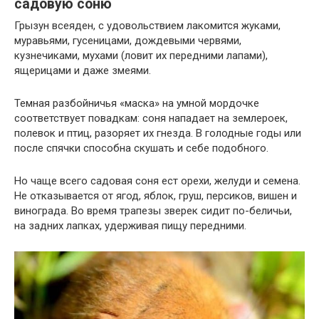
садовую соню
Грызун всеяден, с удовольствием лакомится жуками,
муравьями, гусеницами, дождевыми червями,
кузнечиками, мухами (ловит их передними лапами),
ящерицами и даже змеями.
Темная разбойничья «маска» на умной мордочке
соответствует повадкам: соня нападает на землероек,
полевок и птиц, разоряет их гнезда. В голодные годы или
после спячки способна скушать и себе подобного.
Но чаще всего садовая соня ест орехи, желуди и семена.
Не отказывается от ягод, яблок, груш, персиков, вишен и
винограда. Во время трапезы зверек сидит по-беличьи,
на задних лапках, удерживая пищу передними.