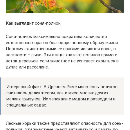
Как выглядит соня-полчок
Соня-полчок максимально сократила количество
естественных врагов благодаря ночному образу жизни.
Поэтому единственными ее врагами являются совы, в
частности – сычи. Эти птицы хватают полчков прямо с
веток деревьев, если животное не успевает скрыться в
дупле или расселине.
Интересный факт: В Древнем Риме мясо сонь-полчков
считалось деликатесом, как и мясо многих других
мелких грызунов. Их запекали с медом и разводили в
специальных садах.
Лесные хорьки также представляют опасность для сонь-
полчков. Эти животные умеют затаиваться и лазать по