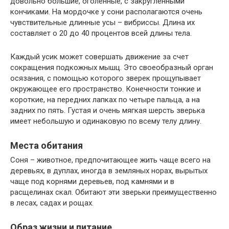
довольно большие, оголенные, с закругленными
кончиками. На мордочке у сони располагаются очень
чувствительные длинные усы – вибриссы. Длина их
составляет о 20 до 40 процентов всей длины тела.
Каждый усик может совершать движение за счет
сокращения подкожных мышц. Это своеобразный орган
осязания, с помощью которого зверек прощупывает
окружающее его пространство. Конечности тонкие и
короткие, на передних лапках по четыре пальца, а на
задних по пять. Густая и очень мягкая шерсть зверька
имеет небольшую и одинаковую по всему телу длину.
Места обитания
Соня – животное, предпочитающее жить чаще всего на
деревьях, в дуплах, иногда в земляных норах, вырытых
чаще под корнями деревьев, под камнями и в
расщелинах скал. Обитают эти зверьки преимущественно
в лесах, садах и рощах.
Образ жизни и питание