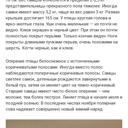
70 см. Вес самцов колеблется в пределах 2-2,5 кг –
представительницы прекрасного пола тяжелее. Иногда
самки имеют массу 3,2 кг, чаще их вес равен 3 кг. Размах
крыльев достигает 165 см. У птицы круглая голова и
ярко-желтые глаза. Уши очень маленькие — их почти не
видно. Клюв окрашен в черный цвет. При этом он почти
полностью покрыт перьями. Только кончик виден. Ноги
покрыты длинными пучками перьев, очень похожими на
шерсть. Когти черные, как и клюв.
Оперение птицы белоснежное с истонченными
коричневатыми полосами. Иногда вместо полос
наблюдаются поперечные коричневые полосы. Самцы
светлее самок, детеныши рождаются завернутыми в
белый пух, затем он меняет цвет на темно-коричневый.
Старшие самцы имеют чисто-белое оперение – чем
моложе, тем более пестрое. Линяет птица в начале июля и
поздней осенью. В последних числах ноября полярная
сова надевает совершенно новый зимний наряд.