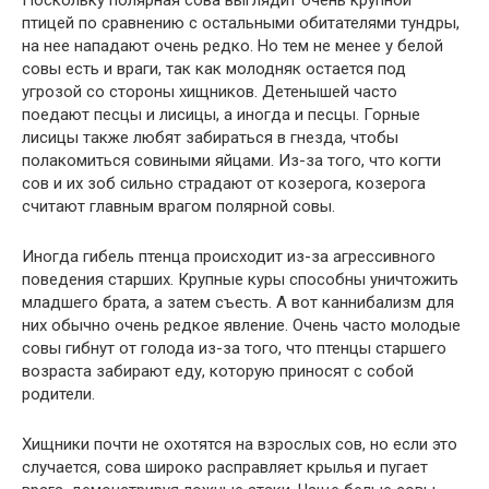
Поскольку полярная сова выглядит очень крупной
птицей по сравнению с остальными обитателями тундры,
на нее нападают очень редко. Но тем не менее у белой
совы есть и враги, так как молодняк остается под
угрозой со стороны хищников. Детенышей часто
поедают песцы и лисицы, а иногда и песцы. Горные
лисицы также любят забираться в гнезда, чтобы
полакомиться совиными яйцами. Из-за того, что когти
сов и их зоб сильно страдают от козерога, козерога
считают главным врагом полярной совы.
Иногда гибель птенца происходит из-за агрессивного
поведения старших. Крупные куры способны уничтожить
младшего брата, а затем съесть. А вот каннибализм для
них обычно очень редкое явление. Очень часто молодые
совы гибнут от голода из-за того, что птенцы старшего
возраста забирают еду, которую приносят с собой
родители.
Хищники почти не охотятся на взрослых сов, но если это
случается, сова широко расправляет крылья и пугает