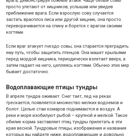
врага, демонстрируя ложные атаки. Чаще белые совы
просто улетают от хищников, услышав или увидев
приближение врага. Если взрослую сову случается
застать врасплох лиса или другой хищник, она просто
переворачивается на спину и борется с врагом своими
когтями.
Если враг атакует гнездо совы, она старается преградить
ему путь, чтобы защитить птенцов. Она машет крыльями
перед мордой хищника, периодически взлетает вверх, а
затем падает на него, цепляясь когтями. Обычно этих мер
бывает достаточно.
Водоплавающие птицы тундры
В апреле тундра оживает. Снег тает, лед на реках
трескается, появляется множество мелких водоемов и
болот. Целые стаи комаров поднимаются в воздух. А
реки и моря изобилуют рыбой – крупной и мелкой. Такое
обилие корма заставляет птиц тундры прилетать в эти
края весной. Тундровые птицы, изображения и названия
которых вы найдете ниже, водоплавающие и довольно