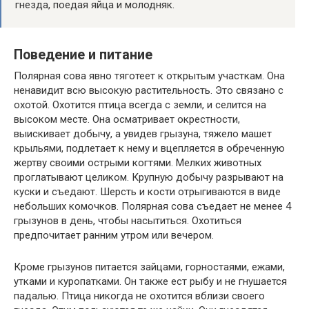
гнезда, поедая яйца и молодняк.
Поведение и питание
Полярная сова явно тяготеет к открытым участкам. Она
ненавидит всю высокую растительность. Это связано с
охотой. Охотится птица всегда с земли, и селится на
высоком месте. Она осматривает окрестности,
выискивает добычу, а увидев грызуна, тяжело машет
крыльями, подлетает к нему и вцепляется в обреченную
жертву своими острыми когтями. Мелких животных
проглатывают целиком. Крупную добычу разрывают на
куски и съедают. Шерсть и кости отрыгиваются в виде
небольших комочков. Полярная сова съедает не менее 4
грызунов в день, чтобы насытиться. Охотиться
предпочитает ранним утром или вечером.
Кроме грызунов питается зайцами, горностаями, ежами,
утками и куропатками. Он также ест рыбу и не гнушается
падалью. Птица никогда не охотится вблизи своего