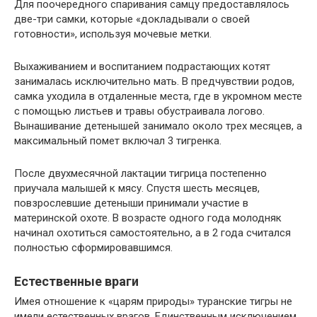
Для поочередного спаривания самцу предоставлялось
две-три самки, которые «докладывали о своей
готовности», используя мочевые метки.
Выхаживанием и воспитанием подрастающих котят
занималась исключительно мать. В предчувствии родов,
самка уходила в отдаленные места, где в укромном месте
с помощью листьев и травы обустраивала логово.
Вынашивание детенышей занимало около трех месяцев, а
максимальный помет включал 3 тигренка.
После двухмесячной лактации тигрица постепенно
приучала малышей к мясу. Спустя шесть месяцев,
повзрослевшие детеныши принимали участие в
материнской охоте. В возрасте одного года молодняк
начинал охотиться самостоятельно, а в 2 года считался
полностью сформировавшимся.
Естественные враги
Имея отношение к «царям природы» туранские тигры не
имели естественных врагов. Единственным исключением