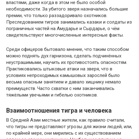
властями, даже когда в этом не было особой
необходимости. За убитого зверя назначались большие
премии, что только раззадоривало охотников.
Преследованием тигров занимались казаки и солдаты из
пограничных частей на Амударье и Сырдарье, о чём
свидетельствуют многочисленные интересные факты.
Среди офицеров бытовало мнение, что таким способом
можно поднять дух гарнизона, сделать подчинённых
неустрашимыми, научить их противостоять опасностям.
Практиковались штыковые атаки на зверя, что в
условиях непроходимых камышовых зарослей было
весьма опасным занятием и давало хищнику немало
преимуществ. Часто схватки с ним заканчивались
тяжёлыми увечьями и гибелью охотников.
Взаимоотношения тигра и человека
В Средней Азии местные жители, как правило считали,
что тигры не представляют угрозы для жизни людей, или,
по крайней мере, они мирились с их существованием