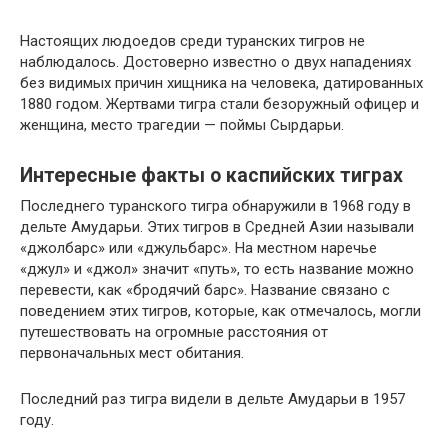
Настоящих людоедов среди туранских тигров не
наблюдалось. Достоверно известно о двух нападениях
без видимых причин хищника на человека, датированных
1880 годом. Жертвами тигра стали безоружный офицер и
женщина, место трагедии — поймы Сырдарьи.
Интересные факты о каспийских тиграх
Последнего туранского тигра обнаружили в 1968 году в
дельте Амударьи. Этих тигров в Средней Азии называли
«джолбарс» или «джульбарс». На местном наречье
«джул» и «джол» значит «путь», то есть название можно
перевести, как «бродячий барс». Название связано с
поведением этих тигров, которые, как отмечалось, могли
путешествовать на огромные расстояния от
первоначальных мест обитания.
Последний раз тигра видели в дельте Амударьи в 1957
году.