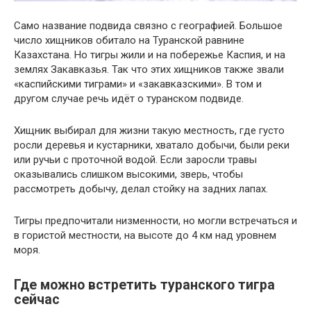
Само название подвида связно с географией. Большое
число хищников обитало на Туранской равнине
Казахстана. Но тигры жили и на побережье Каспия, и на
землях Закавказья. Так что этих хищников также звали
«каспийскими тиграми» и «закавказскими». В том и
другом случае речь идёт о туранском подвиде.
Хищник выбирал для жизни такую местность, где густо
росли деревья и кустарники, хватало добычи, были реки
или ручьи с проточной водой. Если заросли травы
оказывались слишком высокими, зверь, чтобы
рассмотреть добычу, делал стойку на задних лапах.
Тигры предпочитали низменности, но могли встречаться и
в гористой местности, на высоте до 4 км над уровнем
моря.
Где можно встретить туранского тигра
сейчас