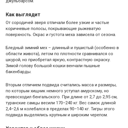
джульбарсом.
Как выглядит
От сородичей зверя отличали более узкие и частые
коричневые полосы, покрывающие рыжеватую
поверхность. Окрас и густота меха зависела от сезона.
Бледный зимний мех – длинный и пушистый (особенно в
области живота), летом по плотности сравнивался со
шкурой, но приобретал яркую, контрастную окраску.
Зимой голову большой кошки венчали пышные
бакенбарды.
Вторым отличием подвида считались масса и размеры,
по которым хищник немного уступал амурскому, но
превосходил бенгальского. При длине от 2,7 до 2,95 см,
туранские самцы весили 170–240 кг. Вес самок длиной
2,4–2,6 м колебался в пределах 90–140 кг. Тигры этого
подвида выделялись крупным и широким черепом.