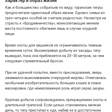
Характер и образ жизни
Как и большинство собратьев по виду, туранские тигры
предпочитали одиночный образ жизни. Однако семьи из
трех-четырех особей не считали редкостью. Несмотря на
страсть к «бродяжничеству», млекопитающие меняли
места постоянного обитания лишь в случае скудной
пищи.
Время охоты для хищников не ограничивалось темным
временем суток. Высматривая добычу из засады, тигр
выжидал, пока она приблизится на 20–30 метров, за чем
следовал стремительный бросок.
При не удачной попытке, вместо преследования, зверь
занимался выискиванием очередной жертвы. Отмечалась
необычная изобретательность больших кошек в плане
маскировки, где немаловажную роль играл окрас шкуры.
Крупная добыча сопровождалась прекращением охоты и
длительной трапезой. Если целью становилась мелкая
дичь, то тигр приступал к еде, набив ее в достаточном