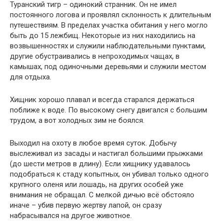
Туранский тигр – одинокий странник. Он не имел
постоянного логова и проявлял склонность к длительным
путешествиям. В пределах участка обитания у него могло
быть до 15 лежбищ. Некоторые из них находились на
возвышенностях и служили наблюдательными пунктами,
другие обустраивались в непроходимых чащах, в
камышах, под одиночными деревьями и служили местом
для отдыха.
Хищник хорошо плавал и всегда старался держаться
поближе к воде. По высокому снегу двигался с большим
трудом, а вот холодных зим не боялся.
Выходил на охоту в любое время суток. Добычу
выслеживал из засады и настигал большими прыжками
(до шести метров в длину). Если хищнику удавалось
подобраться к стаду копытных, он убивал только одного
крупного оленя или лошадь, на других особей уже
внимания не обращал. С мелкой дичью всё обстояло
иначе – убив первую жертву лапой, он сразу
набрасывался на другое животное.