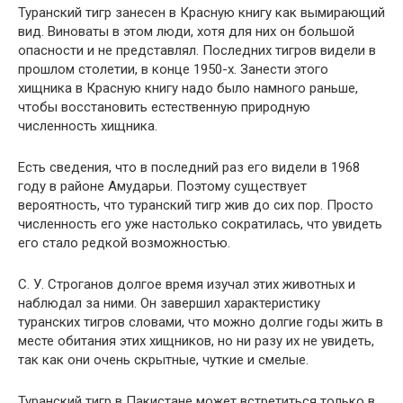
Туранский тигр занесен в Красную книгу как вымирающий
вид. Виноваты в этом люди, хотя для них он большой
опасности и не представлял. Последних тигров видели в
прошлом столетии, в конце 1950-х. Занести этого
хищника в Красную книгу надо было намного раньше,
чтобы восстановить естественную природную
численность хищника.
Есть сведения, что в последний раз его видели в 1968
году в районе Амударьи. Поэтому существует
вероятность, что туранский тигр жив до сих пор. Просто
численность его уже настолько сократилась, что увидеть
его стало редкой возможностью.
С. У. Строганов долгое время изучал этих животных и
наблюдал за ними. Он завершил характеристику
туранских тигров словами, что можно долгие годы жить в
месте обитания этих хищников, но ни разу их не увидеть,
так как они очень скрытные, чуткие и смелые.
Туранский тигр в Пакистане может встретиться только в