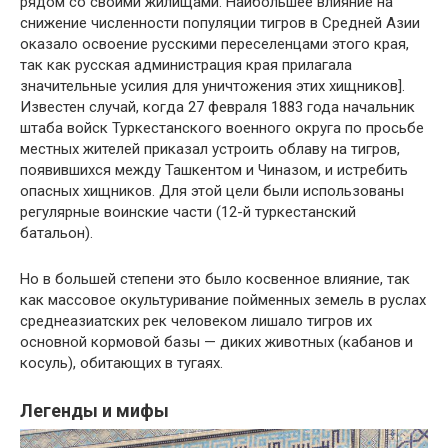
рядом со своими жилищами. Наибольшее влияние на
снижение численности популяции тигров в Средней Азии
оказало освоение русскими переселенцами этого края,
так как русская администрация края прилагала
значительные усилия для уничтожения этих хищников].
Известен случай, когда 27 февраля 1883 года начальник
штаба войск Туркестанского военного округа по просьбе
местных жителей приказал устроить облаву на тигров,
появившихся между Ташкентом и Чиназом, и истребить
опасных хищников. Для этой цели были использованы
регулярные воинские части (12-й туркестанский
батальон).
Но в большей степени это было косвенное влияние, так
как массовое окультуривание пойменных земель в руслах
среднеазиатских рек человеком лишало тигров их
основной кормовой базы — диких животных (кабанов и
косуль), обитающих в тугаях.
Легенды и мифы