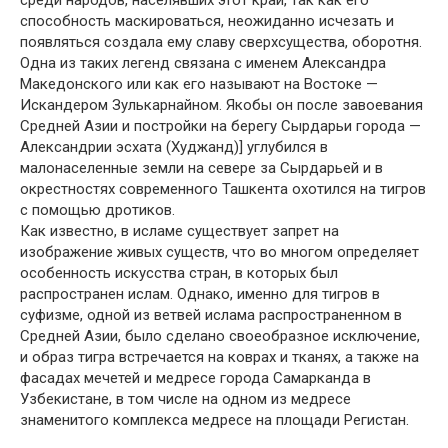
способность маскироваться, неожиданно исчезать и
появляться создала ему славу сверхсущества, оборотня.
Одна из таких легенд связана с именем Александра
Македонского или как его называют на Востоке —
Искандером Зулькарнайном. Якобы он после завоевания
Средней Азии и постройки на берегу Сырдарьи города —
Александрии эсхата (Худжанд)] углубился в
малонаселенные земли на севере за Сырдарьей и в
окрестностях современного Ташкента охотился на тигров
с помощью дротиков.
Как известно, в исламе существует запрет на
изображение живых существ, что во многом определяет
особенность искусства стран, в которых был
распространен ислам. Однако, именно для тигров в
суфизме, одной из ветвей ислама распространенном в
Средней Азии, было сделано своеобразное исключение,
и образ тигра встречается на коврах и тканях, а также на
фасадах мечетей и медресе города Самарканда в
Узбекистане, в том числе на одном из медресе
знаменитого комплекса медресе на площади Регистан.