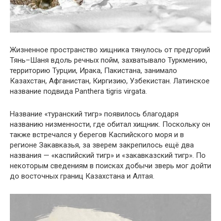
Жизненное пространство хищника тянулось от предгорий
Тянь–Шаня вдоль речных пойм, захватывало Туркмению,
территорию Турции, Ирака, Пакистана, занимало
Казахстан, Афганистан, Киргизию, Узбекистан. Латинское
название подвида Panthera tigris virgata.
Название «туранский тигр» появилось благодаря
названию низменности, где обитал хищник. Поскольку он
также встречался у берегов Каспийского моря и в
регионе Закавказья, за зверем закрепилось ещё два
названия — «каспийский тигр» и «закавказский тигр». По
некоторым сведениям в поисках добычи зверь мог дойти
до восточных границ Казахстана и Алтая.