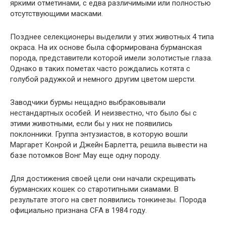
яркими отметинами, с едва различимыми или полностью
отсутствующими масками.
Позднее селекционеры выделили у этих животных 4 типа
окраса. На их основе была сформирована бурманская
порода, представители которой имели золотистые глаза.
Однако в таких пометах часто рождались котята с
голубой радужкой и немного другим цветом шерсти.
Заводчики бурмы нещадно выбраковывали
нестандартных особей. И неизвестно, что было бы с
этими животными, если бы у них не появились
поклонники. Группа энтузиастов, в которую вошли
Маргарет Конрой и Джейн Барлетта, решила вывести на
базе потомков Вонг Мау еще одну породу.
Для достижения своей цели они начали скрещивать
бурманских кошек со старотипными сиамами. В
результате этого на свет появились тонкинезы. Порода
официально признана CFA в 1984 году.