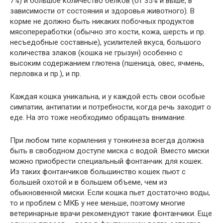
7%) и большое количество белков (от 35% и выше, в
зависимости от состояния и здоровья животного). В
корме не должно быть никаких побочных продуктов
мясопереработки (обычно это кости, кожа, шерсть и пр.
несъедобные составные), усилителей вкуса, большого
количества злаков (кошка не грызун) особенно с
высоким содержанием глютена (пшеница, овес, ячмень,
перловка и пр.), и пр.
Каждая кошка уникальна, и у каждой есть свои особые
симпатии, антипатии и потребности, когда речь заходит о
еде. На это тоже необходимо обращать внимание.
При любом типе кормления у тонкинеза всегда должна
быть в свободном доступе миска с водой. Вместо миски
можно приобрести специальный фонтанчик для кошек.
Из таких фонтанчиков большинство кошек пьют с
большей охотой и в большем объеме, чем из
обыкновенной миски. Если кошка пьет достаточно воды,
то и проблем с МКБ у нее меньше, поэтому многие
ветеринарные врачи рекомендуют такие фонтанчики. Еще