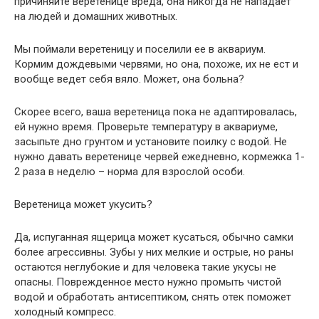
причиняйте веретенице вреда, она никогда не нападает
на людей и домашних животных.
Мы поймали веретеницу и поселили ее в аквариум.
Кормим дождевыми червями, но она, похоже, их не ест и
вообще ведет себя вяло. Может, она больна?
Скорее всего, ваша веретеница пока не адаптировалась,
ей нужно время. Проверьте температуру в аквариуме,
засыпьте дно грунтом и установите поилку с водой. Не
нужно давать веретенице червей ежедневно, кормежка 1-
2 раза в неделю – норма для взрослой особи.
Веретеница может укусить?
Да, испуганная ящерица может кусаться, обычно самки
более агрессивны. Зубы у них мелкие и острые, но раны
остаются неглубокие и для человека такие укусы не
опасны. Поврежденное место нужно промыть чистой
водой и обработать антисептиком, снять отек поможет
холодный компресс.