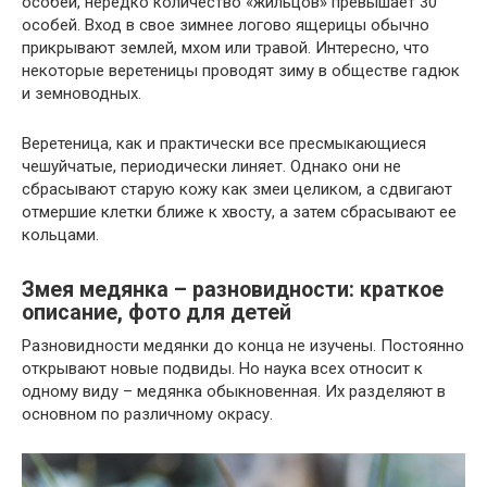
особей, нередко количество «жильцов» превышает 30
особей. Вход в свое зимнее логово ящерицы обычно
прикрывают землей, мхом или травой. Интересно, что
некоторые веретеницы проводят зиму в обществе гадюк
и земноводных.
Веретеница, как и практически все пресмыкающиеся
чешуйчатые, периодически линяет. Однако они не
сбрасывают старую кожу как змеи целиком, а сдвигают
отмершие клетки ближе к хвосту, а затем сбрасывают ее
кольцами.
Змея медянка – разновидности: краткое
описание, фото для детей
Разновидности медянки до конца не изучены. Постоянно
открывают новые подвиды. Но наука всех относит к
одному виду – медянка обыкновенная. Их разделяют в
основном по различному окрасу.