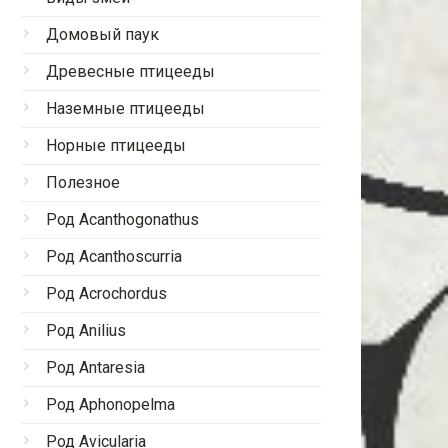
Домовый паук
Древесные птицееды
Наземные птицееды
Норные птицееды
Полезное
Род Acanthogonathus
Род Acanthoscurria
Род Acrochordus
Род Anilius
Род Antaresia
Род Aphonopelma
Род Avicularia