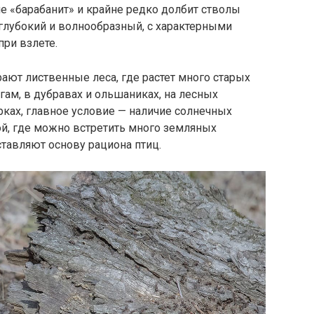
не «барабанит» и крайне редко долбит стволы
глубокий и волнообразный, с характерными
ри взлете.
ют лиственные леса, где растет много старых
гам, в дубравах и ольшаниках, на лесных
рках, главное условие — наличие солнечных
ой, где можно встретить много земляных
оставляют основу рациона птиц.