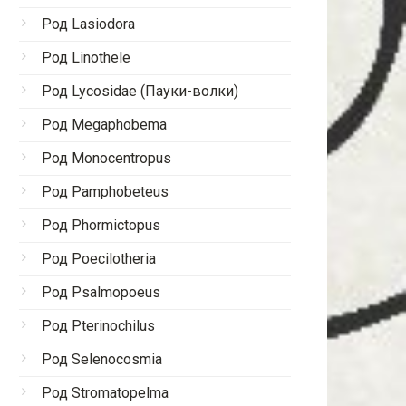
Род Lasiodora
Род Linothele
Род Lycosidae (Пауки-волки)
Род Megaphobema
Род Monocentropus
Род Pamphobeteus
Род Phormictopus
Род Poecilotheria
Род Psalmopoeus
Род Pterinochilus
Род Selenocosmia
Род Stromatopelma