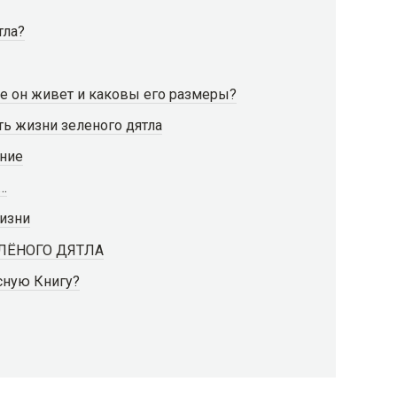
тла?
де он живет и каковы его размеры?
ь жизни зеленого дятла
ение
…
жизни
ЛЁНОГО ДЯТЛА
сную Книгу?