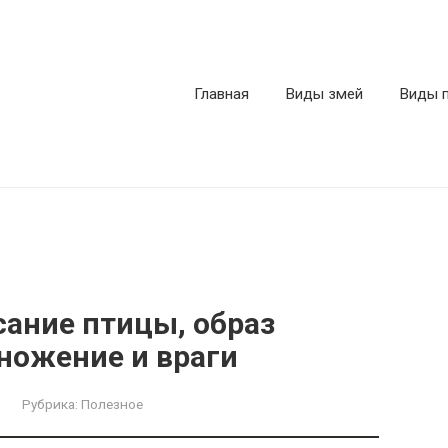
Главная
Виды змей
Виды 
сание птицы, образ
ножение и враги
Рубрика:
Полезное