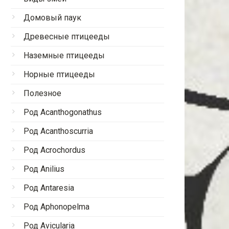
Домовый паук
Древесные птицееды
Наземные птицееды
Норные птицееды
Полезное
Род Acanthogonathus
Род Acanthoscurria
Род Acrochordus
Род Anilius
Род Antaresia
Род Aphonopelma
Род Avicularia