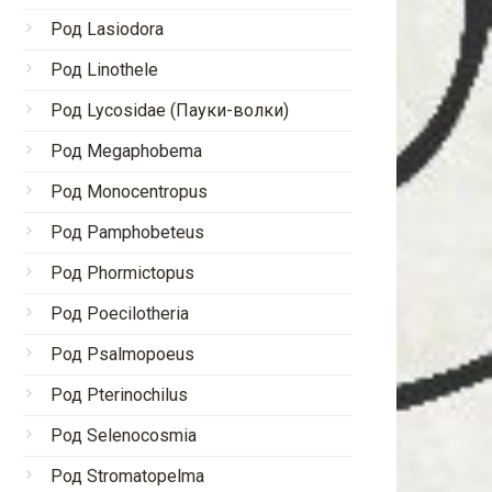
Род Lasiodora
Род Linothele
Род Lycosidae (Пауки-волки)
Род Megaphobema
Род Monocentropus
Род Pamphobeteus
Род Phormictopus
Род Poecilotheria
Род Psalmopoeus
Род Pterinochilus
Род Selenocosmia
Род Stromatopelma