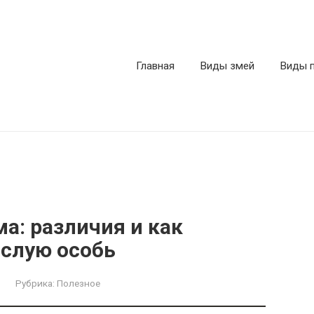
Главная
Виды змей
Виды 
а: различия и как
ослую особь
Рубрика:
Полезное