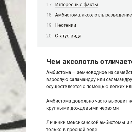
Интересные факты
Амбистома, аксолотль разведение
Неотении
Статус вида
Чем аксолотль отличае
Амбистома — земноводное из семейст
взрослую саламандру или саламандру
осуществляется с помощью легких ил
Амбистома довольно часто выходит на
крупными дождевыми червями.
Личинки мексиканской амбистомы и в
только в пресной воде.