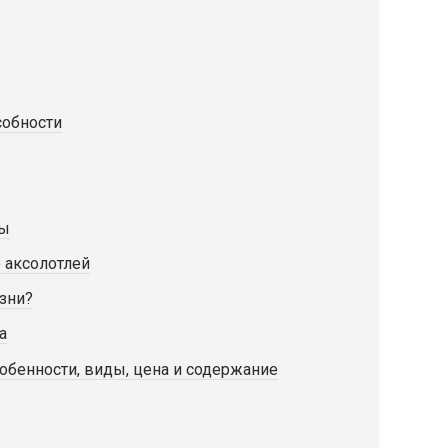
собности
мы
 аксолотлей
изни?
а
собенности, виды, цена и содержание