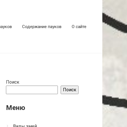
пауков
Содержание пауков
О сайте
Поиск
Поиск
Меню
Виды змей