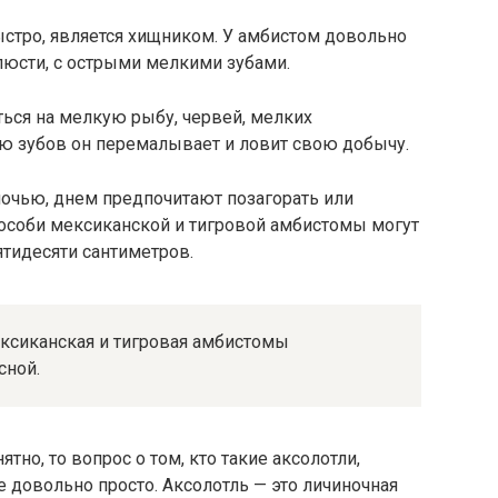
стро, является хищником. У амбистом довольно
люсти, с острыми мелкими зубами.
ься на мелкую рыбу, червей, мелких
 зубов он перемалывает и ловит свою добычу.
чью, днем ​​предпочитают позагорать или
 особи мексиканской и тигровой амбистомы могут
пятидесяти сантиметров.
ксиканская и тигровая амбистомы
сной.
тно, то вопрос о том, кто такие аксолотли,
е довольно просто. Аксолотль — это личиночная