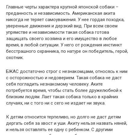
Главные черты характера крупной японской собаки –
преданность и независимость. Американская акита
никогда не теряет самоуважения. У нее гордая походка,
уверенные движения и дерзкий вид. При всем своем
упрямстве и независимости такая собака готова
защищать своего хозяина и его имущество в любое
время, в любой ситуации. У него от рождения инстинкт
бесстрашного охранника, по натуре он победитель, герой,
охотник.
БЖАС достаточно строг с незнакомцами, относясь к ним
с осторожностью и недоверием. Такая собака не даст
себя погладить незнакомому человеку. Аките
потребуется время, чтобы стать более дружелюбной к
близким людям. Лает такая собака только в крайних
случаях, ни с того ни с сего не издает ни звука.
К детям относится терпеливо, но долго не даст детям
дергать себя за хвост и уши. Акиту нельзя назвать няней,
и нельзя оставлять ее одну с ребенком. С другими