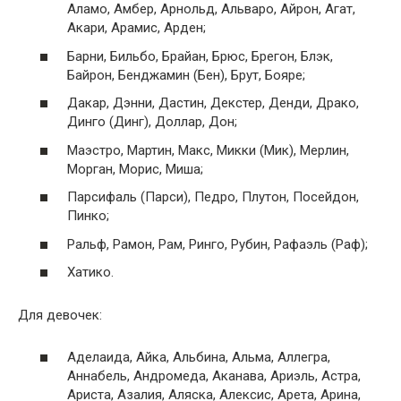
Аламо, Амбер, Арнольд, Альваро, Айрон, Агат,
Акари, Арамис, Арден;
Барни, Бильбо, Брайан, Брюс, Брегон, Блэк,
Байрон, Бенджамин (Бен), Брут, Бояре;
Дакар, Дэнни, Дастин, Декстер, Денди, Драко,
Динго (Динг), Доллар, Дон;
Маэстро, Мартин, Макс, Микки (Мик), Мерлин,
Морган, Морис, Миша;
Парсифаль (Парси), Педро, Плутон, Посейдон,
Пинко;
Ральф, Рамон, Рам, Ринго, Рубин, Рафаэль (Раф);
Хатико.
Для девочек:
Аделаида, Айка, Альбина, Альма, Аллегра,
Аннабель, Андромеда, Аканава, Ариэль, Астра,
Ариста, Азалия, Аляска, Алексис, Арета, Арина,