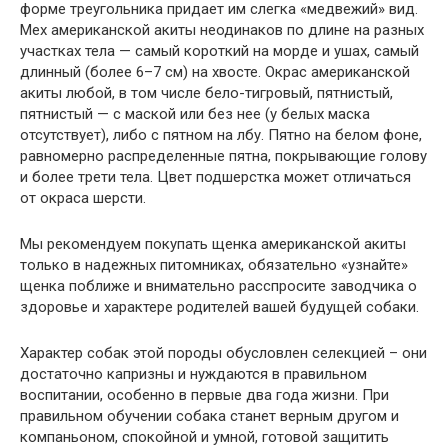
форме треугольника придает им слегка «медвежий» вид.
Мех американской акиты неодинаков по длине на разных
участках тела — самый короткий на морде и ушах, самый
длинный (более 6–7 см) на хвосте. Окрас американской
акиты любой, в том числе бело-тигровый, пятнистый,
пятнистый — с маской или без нее (у белых маска
отсутствует), либо с пятном на лбу. Пятно на белом фоне,
равномерно распределенные пятна, покрывающие голову
и более трети тела. Цвет подшерстка может отличаться
от окраса шерсти.
Мы рекомендуем покупать щенка американской акиты
только в надежных питомниках, обязательно «узнайте»
щенка поближе и внимательно расспросите заводчика о
здоровье и характере родителей вашей будущей собаки.
Характер собак этой породы обусловлен селекцией – они
достаточно капризны и нуждаются в правильном
воспитании, особенно в первые два года жизни. При
правильном обучении собака станет верным другом и
компаньоном, спокойной и умной, готовой защитить