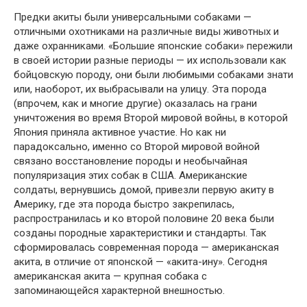
Предки акиты были универсальными собаками —
отличными охотниками на различные виды животных и
даже охранниками. «Большие японские собаки» пережили
в своей истории разные периоды — их использовали как
бойцовскую породу, они были любимыми собаками знати
или, наоборот, их выбрасывали на улицу. Эта порода
(впрочем, как и многие другие) оказалась на грани
уничтожения во время Второй мировой войны, в которой
Япония приняла активное участие. Но как ни
парадоксально, именно со Второй мировой войной
связано восстановление породы и необычайная
популяризация этих собак в США. Американские
солдаты, вернувшись домой, привезли первую акиту в
Америку, где эта порода быстро закрепилась,
распространилась и ко второй половине 20 века были
созданы породные характеристики и стандарты. Так
сформировалась современная порода — американская
акита, в отличие от японской — «акита-ину». Сегодня
американская акита — крупная собака с
запоминающейся характерной внешностью.