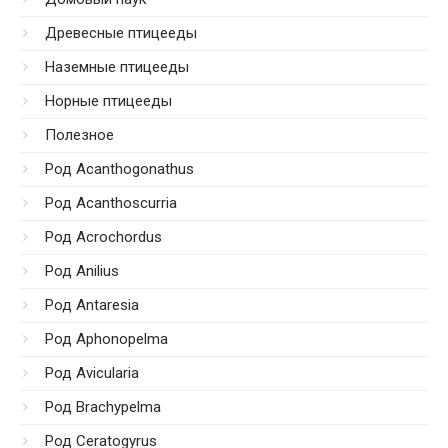
Древесные птицееды
Наземные птицееды
Норные птицееды
Полезное
Род Acanthogonathus
Род Acanthoscurria
Род Acrochordus
Род Anilius
Род Antaresia
Род Aphonopelma
Род Avicularia
Род Brachypelma
Род Ceratogyrus