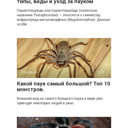
типы, виды и уход за пауком
Пауки́-птицее́ды или пауки-птицея́ды (латинское
название Theraphosidae) — относятся к семейству
инфраотряда мигаломорфных (Mygalomorphae). Данные
особи
Полезное
0
Какой паук самый большой? Топ 10
монстров.
Внешний вид не самого большого паука в мире уже
приводит некоторых людей в ужас.