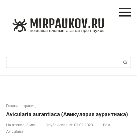
Перейти
к
контенту
Поиск:
Главная страница
Avicularia aurantiaca (Авикулярия аурантиака)
На чтение:
3 мин
Опубликовано:
03.02.2023
Род
Avicularia