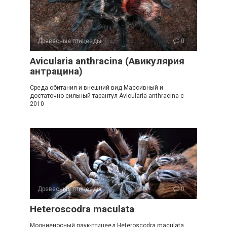
Древесные птицееды
0
Avicularia anthracina (Авикулярия
антрацина)
Среда обитания и внешний вид Массивный и
достаточно сильный тарантул Avicularia anthracina c
2010
Древесные птицееды
0
Heteroscodra maculata
Молниеносный паук-птицеед Heteroscodra maculata