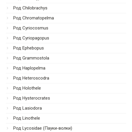
Род Chilobrachys
Род Chromatopelma
Род Cyriocosmus
Род Cyriopagopus
Род Ephebopus
Род Grammostola
Род Haplopelma
Род Heteroscodra
Род Holothele
Род Hysterocrates
Род Lasiodora
Род Linothele
Род Lycosidae (Пауки-волки)