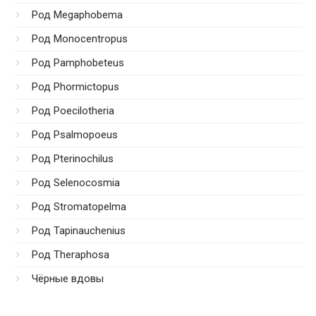
Род Megaphobema
Род Monocentropus
Род Pamphobeteus
Род Phormictopus
Род Poecilotheria
Род Psalmopoeus
Род Pterinochilus
Род Selenocosmia
Род Stromatopelma
Род Tapinauchenius
Род Theraphosa
Чёрные вдовы