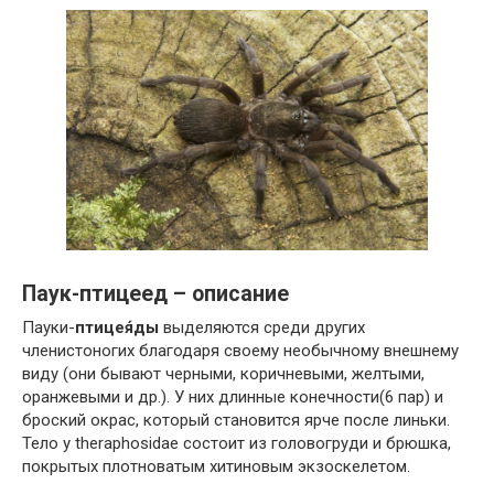
Паук-птицеед – описание
Пауки-
птицея́ды
выделяются среди других
членистоногих благодаря своему необычному внешнему
виду (они бывают черными, коричневыми, желтыми,
оранжевыми и др.). У них длинные конечности(6 пар) и
броский окрас, который становится ярче после линьки.
Тело у theraphosidae состоит из головогруди и брюшка,
покрытых плотноватым хитиновым экзоскелетом.