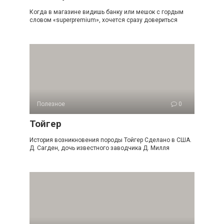
Когда в магазине видишь банку или мешок с гордым
словом «superpremium», хочется сразу довериться
Полезное
0
Тойгер
История возникновения породы Тойгер Сделано в США.
Д. Сагден, дочь известного заводчика Д. Милля