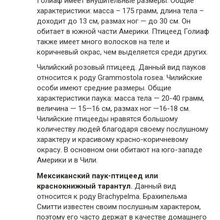
Голиаф имеет внушительные размеры. Общие
характеристики: масса – 175 грамм, длина тела –
доходит до 13 см, размах ног — до 30 см. Он
обитает в южной части Америки. Птицеед Голиаф
также имеет много волосков на теле и
коричневый окрас, чем выделяется среди других.
Чилийский розовый птицеед. Данный вид пауков
относится к роду Grammostola rosea. Чилийские
особи имеют средние размеры. Общие
характеристики паука: масса тела — 20-40 грамм,
величина — 15—16 см, размах ног —16-18 см.
Чилийские птицееды нравятся большому
количеству людей благодаря своему послушному
характеру и красивому красно-коричневому
окрасу. В основном они обитают на юго-западе
Америки и в Чили.
Мексиканский паук-птицеед
или
краснокнижный тарантул
.
Данный вид
относится к роду Brachypelma. Брахипельма
Смитти известен своим послушным характером,
поэтому его часто держат в качестве домашнего