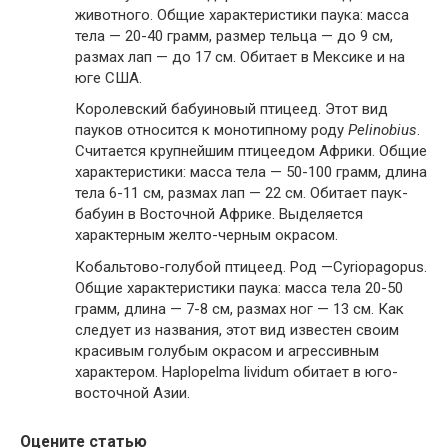
животного. Общие характеристики паука: масса
тела — 20-40 грамм, размер тельца — до 9 см,
размах лап — до 17 см. Обитает в Мексике и на
юге США.
Королевский бабуиновый птицеед. Этот вид
пауков относится к монотипному роду
Pelinobius
.
Считается крупнейшим птицеедом Африки. Общие
характеристики: масса тела — 50-100 грамм, длина
тела 6-11 см, размах лап — 22 см. Обитает паук-
бабуин в Восточной Африке. Выделяется
характерным желто-черным окрасом.
Кобальтово-голубой птицеед. Род —Cyriopagopus.
Общие характеристики паука: масса тела 20-50
грамм, длина — 7-8 см, размах ног — 13 см. Как
следует из названия, этот вид известен своим
красивым голубым окрасом и агрессивным
характером. Haplopelma lividum обитает в юго-
восточной Азии.
Оцените статью