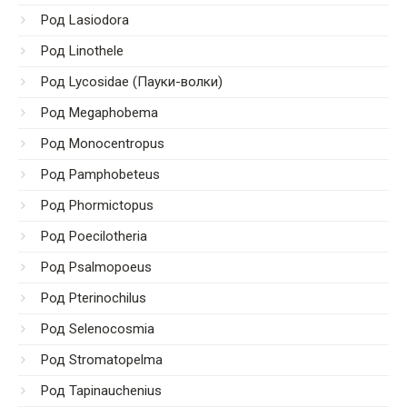
Род Lasiodora
Род Linothele
Род Lycosidae (Пауки-волки)
Род Megaphobema
Род Monocentropus
Род Pamphobeteus
Род Phormictopus
Род Poecilotheria
Род Psalmopoeus
Род Pterinochilus
Род Selenocosmia
Род Stromatopelma
Род Tapinauchenius