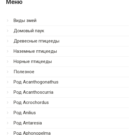
Меню
Виды змей
Домовый паук
Древесные птицееды
Наземные птицееды
Норные птицееды
Полезное
Род Acanthogonathus
Род Acanthoscurria
Род Acrochordus
Род Anilius
Род Antaresia
Род Aphonopelma