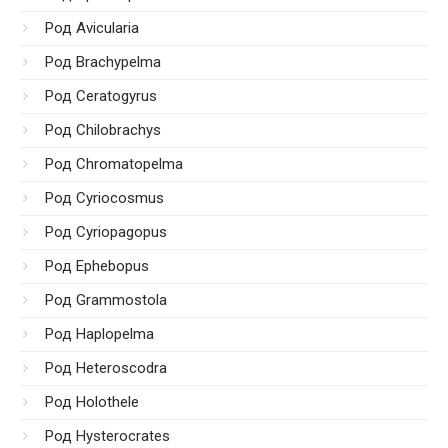
Род Avicularia
Род Brachypelma
Род Ceratogyrus
Род Chilobrachys
Род Chromatopelma
Род Cyriocosmus
Род Cyriopagopus
Род Ephebopus
Род Grammostola
Род Haplopelma
Род Heteroscodra
Род Holothele
Род Hysterocrates