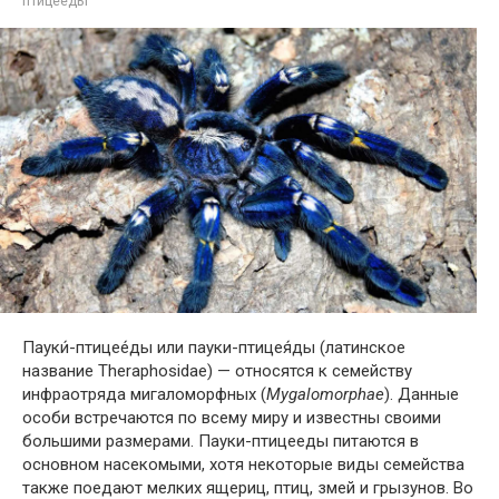
птицееды
Пауки́-птицее́ды или пауки-птицея́ды (латинское
название Theraphosidae) — относятся к семейству
инфраотряда мигаломорфных (
Mygalomorphae
). Данные
особи встречаются по всему миру и известны своими
большими размерами. Пауки-птицееды питаются в
основном насекомыми, хотя некоторые виды семейства
также поедают мелких ящериц, птиц, змей и грызунов. Во