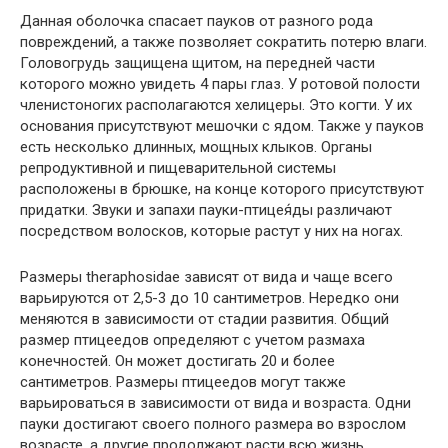
Данная оболочка спасает пауков от разного рода
повреждений, а также позволяет сократить потерю влаги.
Головогрудь защищена щитом, на передней части
которого можно увидеть 4 пары глаз. У ротовой полости
членистоногих располагаются хелицеры. Это когти. У их
основания присутствуют мешочки с ядом. Также у пауков
есть несколько длинных, мощных клыков. Органы
репродуктивной и пищеварительной системы
расположены в брюшке, на конце которого присутствуют
придатки. Звуки и запахи пауки-птицея́ды различают
посредством волосков, которые растут у них на ногах.
Размеры theraphosidae зависят от вида и чаще всего
варьируются от 2,5-3 до 10 сантиметров. Нередко они
меняются в зависимости от стадии развития. Общий
размер птицеедов определяют с учетом размаха
конечностей. Он может достигать 20 и более
сантиметров. Размеры птицеедов могут также
варьироваться в зависимости от вида и возраста. Одни
пауки достигают своего полного размера во взрослом
возрасте, а другие продолжают расти всю жизнь.