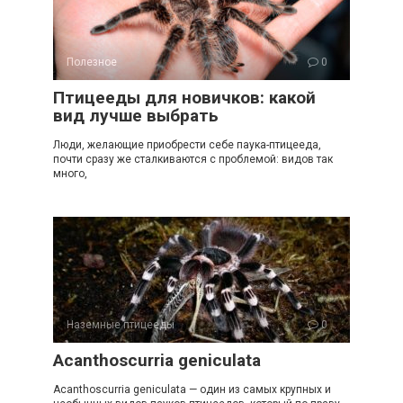
Полезное
0
Птицееды для новичков: какой
вид лучше выбрать
Люди, желающие приобрести себе паука-птицееда,
почти сразу же сталкиваются с проблемой: видов так
много,
Наземные птицееды
0
Acanthoscurria geniculata
Acanthoscurria geniculata — один из самых крупных и