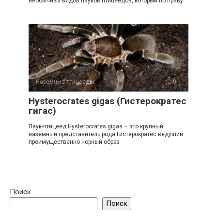
необычных видов пауков птицеедов, который по праву
Наземные птицееды
0
Hysterocrates gigas (Гистерократес
гигас)
Паук-птицеед Hysterocrates gigas – это крупный
наземный представитель рода Гистерократес ведущий
преимущественно норный образ
Поиск
Поиск