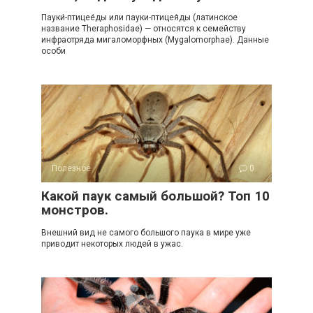
Пауки́-птицее́ды или пауки-птицея́ды (латинское
название Theraphosidae) — относятся к семейству
инфраотряда мигаломорфных (Mygalomorphae). Данные
особи
Полезное
0
Какой паук самый большой? Топ 10
монстров.
Внешний вид не самого большого паука в мире уже
приводит некоторых людей в ужас.