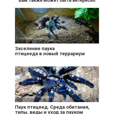
Вам также может быть интересно
Наземные птицееды
0
Заселение паука
птицееда в новый террариум
Древесные птицееды
0
Паук птицеед. Среда обитания,
типы, виды и уход за пауком