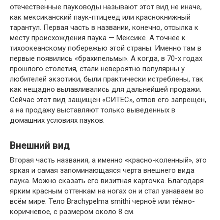
отечественные пауководы называют этот вид не иначе,
как мексиканский паук-птицеед или краснокнижный
тарантул. Первая часть в названии, конечно, отсылка к
месту происхождения паука — Мексике. А точнее к
тихоокеанскому побережью этой страны. Именно там в
первые появились «брахипельмы». А когда, в 70-х годах
прошлого столетия, стали невероятно популярны у
любителей экзотики, были практически истреблены, так
как нещадно вылавливались для дальнейшей продажи.
Сейчас этот вид защищён «СИТЕС», отлов его запрещён,
а на продажу выставляют только выведенных в
домашних условиях пауков.
Внешний вид
Вторая часть названия, а именно «красно-коленный», это
яркая и самая запоминающаяся черта внешнего вида
паука. Можно сказать его визитная карточка. Благодаря
ярким красным оттенкам на ногах он и стал узнаваем во
всём мире. Тело Brachypelma smithi черноё или тёмно-
коричневое, с размером около 8 см.