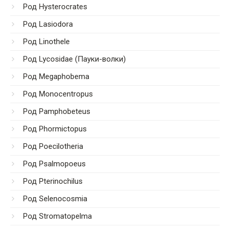
Род Hysterocrates
Род Lasiodora
Род Linothele
Род Lycosidae (Пауки-волки)
Род Megaphobema
Род Monocentropus
Род Pamphobeteus
Род Phormictopus
Род Poecilotheria
Род Psalmopoeus
Род Pterinochilus
Род Selenocosmia
Род Stromatopelma