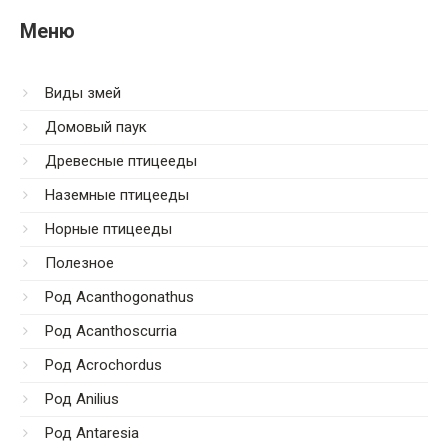
Меню
Виды змей
Домовый паук
Древесные птицееды
Наземные птицееды
Норные птицееды
Полезное
Род Acanthogonathus
Род Acanthoscurria
Род Acrochordus
Род Anilius
Род Antaresia