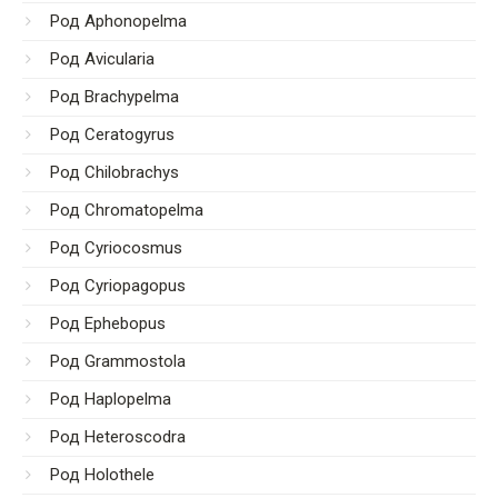
Род Aphonopelma
Род Avicularia
Род Brachypelma
Род Ceratogyrus
Род Chilobrachys
Род Chromatopelma
Род Cyriocosmus
Род Cyriopagopus
Род Ephebopus
Род Grammostola
Род Haplopelma
Род Heteroscodra
Род Holothele