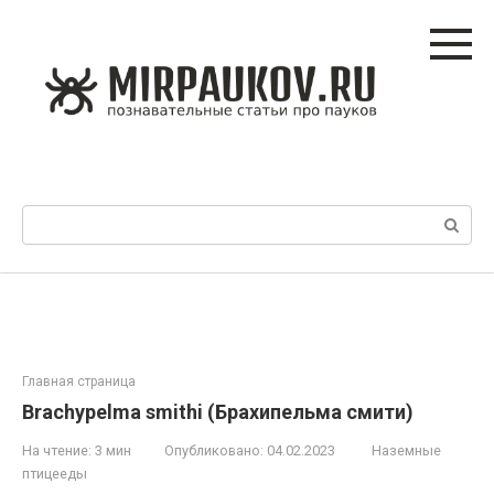
Перейти
к
контенту
Поиск:
Главная страница
Brachypelma smithi (Брахипельма смити)
На чтение:
3 мин
Опубликовано:
04.02.2023
Наземные
птицееды