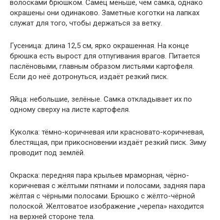
волосками брюшком. Самец меньше, чем самка, однако
окрашены они одинаково. Заметные коготки на лапках
служат для того, чтобы держаться за ветку.
Гусеница: длина 12,5 см, ярко окрашенная. На конце
брюшка есть вырост для отпугивания врагов. Питается
паслёновыми, главным образом листьями картофеля.
Если до неё дотронуться, издаёт резкий писк.
Яйца: небольшие, зелёные. Самка откладывает их по
одному сверху на листе картофеля.
Куколка: тёмно-коричневая или красновато-коричневая,
блестящая, при прикосновении издаёт резкий писк. Зиму
проводит под землёй.
Окраска: передняя пара крыльев мраморная, чёрно-
коричневая с жёлтыми пятнами и полосами, задняя пара
жёлтая с чёрными полосами. Брюшко с жёлто-чёрной
полоской. Желтоватое изображение „черепа» находится
на верхней стороне тела.