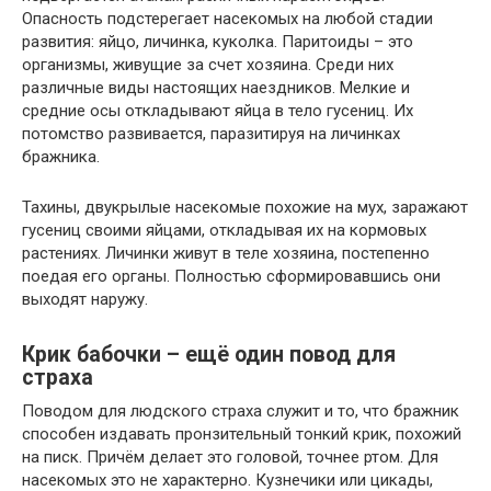
Опасность подстерегает насекомых на любой стадии
развития: яйцо, личинка, куколка. Паритоиды – это
организмы, живущие за счет хозяина. Среди них
различные виды настоящих наездников. Мелкие и
средние осы откладывают яйца в тело гусениц. Их
потомство развивается, паразитируя на личинках
бражника.
Тахины, двукрылые насекомые похожие на мух, заражают
гусениц своими яйцами, откладывая их на кормовых
растениях. Личинки живут в теле хозяина, постепенно
поедая его органы. Полностью сформировавшись они
выходят наружу.
Крик бабочки – ещё один повод для
страха
Поводом для людского страха служит и то, что бражник
способен издавать пронзительный тонкий крик, похожий
на писк. Причём делает это головой, точнее ртом. Для
насекомых это не характерно. Кузнечики или цикады,