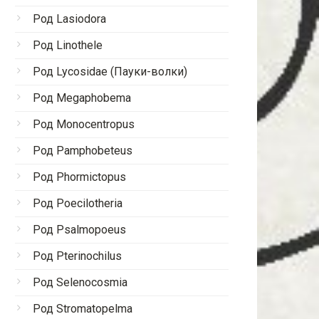
Род Lasiodora
Род Linothele
Род Lycosidae (Пауки-волки)
Род Megaphobema
Род Monocentropus
Род Pamphobeteus
Род Phormictopus
Род Poecilotheria
Род Psalmopoeus
Род Pterinochilus
Род Selenocosmia
Род Stromatopelma