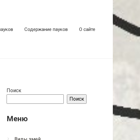
пауков
Содержание пауков
О сайте
Поиск
Поиск
Меню
Виды змей