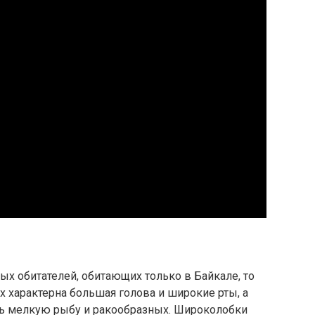
х обитателей, обитающих только в Байкале, то
 характерна большая голова и широкие рты, а
дать мелкую рыбу и ракообразных. Широколобки