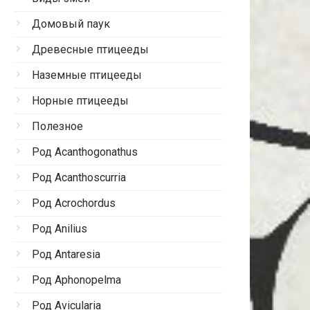
Домовый паук
Древесные птицееды
Наземные птицееды
Норные птицееды
Полезное
Род Acanthogonathus
Род Acanthoscurria
Род Acrochordus
Род Anilius
Род Antaresia
Род Aphonopelma
Род Avicularia