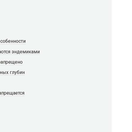
особенности
яются эндемиками
 запрещено
ных глубин
апрещается