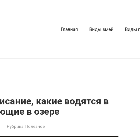
Главная
Виды змей
Виды 
исание, какие водятся в
ющие в озере
Рубрика:
Полезное