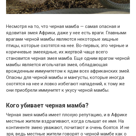
Несмотря на то, что черная мамба — самая опасная и
ядовитая змея Африки, даже у нее есть враги. Главными
врагами черной мамбы являются некоторые хищные
птицы, которые охотятся на нее. Во-первых, это черные и
коричневые змееядные, их жертвой чаще всего
становится черная змея мамба. Еще одним врагом черной
мамбы является игольчатая змея, обладающая
врожденным иммунитетом к ядам всех африканских змей.
Опасны для черной мамбы и мангусты, которые иногда
охотятся на нее и ловко избегают нападений, к тому же
они приобрели иммунитет к укусу черной мамбы.
Кого убивает черная мамба?
Черная змея мамба имеет плохую репутацию, и в Африке
местные жители вздрагивают, когда слышат ее имя. На
континенте змею уважают, почитают и очень боятся. И не
зря, ведь местные жители говорят о черной мамбе как о