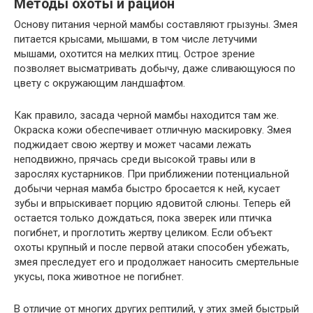
Методы охоты и рацион
Основу питания черной мамбы составляют грызуны. Змея
питается крысами, мышами, в том числе летучими
мышами, охотится на мелких птиц. Острое зрение
позволяет высматривать добычу, даже сливающуюся по
цвету с окружающим ландшафтом.
Как правило, засада черной мамбы находится там же.
Окраска кожи обеспечивает отличную маскировку. Змея
поджидает свою жертву и может часами лежать
неподвижно, прячась среди высокой травы или в
зарослях кустарников. При приближении потенциальной
добычи черная мамба быстро бросается к ней, кусает
зубы и впрыскивает порцию ядовитой слюны. Теперь ей
остается только дождаться, пока зверек или птичка
погибнет, и проглотить жертву целиком. Если объект
охоты крупный и после первой атаки способен убежать,
змея преследует его и продолжает наносить смертельные
укусы, пока животное не погибнет.
В отличие от многих других рептилий, у этих змей быстрый