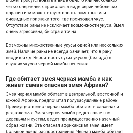
Может присутствовать в виде одного или нескольких
четко очерченных проколов, в виде серии небольших
царапин или может отсутствовать заметные или
очевидные признаки того, где произошел укус.
Отсутствие раны не исключает возможности укуса. Змея
очень агрессивна, быстра и точна.
Возможны множественные укусы одной или нескольких
змей. Наличие раны не всегда означает, что в рану
вводится яд. Вероятность сухих укусов (без яда) в
случаях укусов черной мамбы невелика.
Где обитает змея черная мамба и как
живет самая опасная змея Африки?
Змея черная мамба обитает в центральной, восточной и
южной Африке, предпочитая полузасушливые районы.
Преимущественно черная мамба обитает в саваннах и
редколесьях. Змея черная мамба редко лазает по
деревьям и кустам, ведет преимущественно наземный
образ жизни. Эта опасная африканская змея имеет
большой ареал распространения. Черная мамба обитает