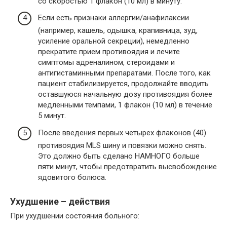
со скоростью 1 флакон (10 мл) в минуту.
Если есть признаки аллергии/анафилаксии
(например, кашель, одышка, крапивница, зуд,
усиление оральной секреции), немедленно
прекратите прием противоядия и лечите
симптомы адреналином, стероидами и
антигистаминными препаратами. После того, как
пациент стабилизируется, продолжайте вводить
оставшуюся начальную дозу противоядия более
медленными темпами, 1 флакон (10 мл) в течение
5 минут.
После введения первых четырех флаконов (40)
противоядия MLS шину и повязки можно снять.
Это должно быть сделано НАМНОГО больше
пяти минут, чтобы предотвратить высвобождение
ядовитого болюса.
Ухудшение – действия
При ухудшении состояния больного: