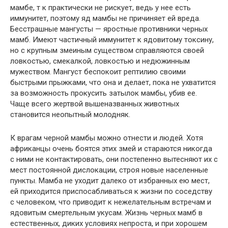
мамбе, т к практически не рискует, ведь у нее есть
иммунитет, поэтому яд мамбы не причиняет ей вреда.
Бесстрашные мангусты — яростные противники черных
мамб. Имеют частичный иммунитет к ядовитому токсину,
но с крупным змеиным существом справляются своей
ловкостью, смекалкой, ловкостью и недюжинным
мужеством. Мангуст беспокоит рептилию своими
быстрыми прыжками, что она и делает, пока не ухватится
за возможность прокусить затылок мамбы, убив ее.
Чаще всего жертвой вышеназванных животных
становится неопытный молодняк.
К врагам черной мамбы можно отнести и людей. Хотя
африканцы очень боятся этих змей и стараются никогда
с ними не контактировать, они постепенно вытесняют их с
мест постоянной дислокации, строя новые населенные
пункты. Мамба не уходит далеко от избранных ею мест,
ей приходится приспосабливаться к жизни по соседству
с человеком, что приводит к нежелательным встречам и
ядовитым смертельным укусам. Жизнь черных мамб в
естественных, диких условиях непроста, и при хорошем