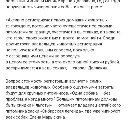
зоозащиты «Спаси меня» Карена Даллакяна, год от года
популярность чипирования собак и кошек растет.
«Активно регистрируют своих домашних животных
те граждане, которые часто путешествуют со своими
питомцами за границу, участвуют в выставках, а также те,
кто терял своих животных и долго не мог найти. Среди
других групп владельцев животных регистрация
не пользуется большим спросом, поскольку
с сегодняшними ценами на зооуслуги
в целом ее стоимость, а это около одной тысячи рублей,
воспринимается как высокая», — сказал Даллакян.
Вопрос стоимости регистрации волнует и самих
владельцев животных. Особенно ощутимыми затраты
будут для крупных питомников. «Одна собака — без
проблем, а когда много? Большим питомникам должны
быть скидки и льготы», — отмечает владелец алтайского
питомника хаски «Сибирская легенда», где уже чипируют
всех собак, Елена Марыскина.