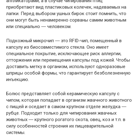
аппликаторами, а в случае чипирования птиц
приобретают вид пластиковых колечек, надеваемых на
лапки. Перед выбором ушных бирок стоит помнить, что
они могут быть ненамеренно сорваны самим животным
или специально ― человеком.
Подкожный микрочип ― это RFID-чип, помещенный в
капсулу из биосовместимого стекла. Оно имеет
специальное покрытие, исключающее риск аллергии,
отторжения или перемещения капсулы под кожей. Чтобы
доставить метку в организм, используют одноразовые
шприцы особой формы, что гарантирует безболезненную
инъекцию.
Болюс представляет собой керамическую капсулу с
чипом, которая попадает в организм жвачного животного
с пищей и оседает в самом крупном отделе желудка ―
рубце. Подходит только для чипирования жвачных
животных ― крупного рогатого скота, овец, коз и т.п. в
силу особенностей строения их пищеварительной
системы.