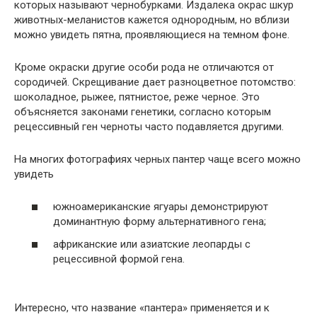
которых называют чернобурками. Издалека окрас шкур
животных-меланистов кажется однородным, но вблизи
можно увидеть пятна, проявляющиеся на темном фоне.
Кроме окраски другие особи рода не отличаются от
сородичей. Скрещивание дает разноцветное потомство:
шоколадное, рыжее, пятнистое, реже черное. Это
объясняется законами генетики, согласно которым
рецессивный ген черноты часто подавляется другими.
На многих фотографиях черных пантер чаще всего можно
увидеть
южноамериканские ягуары демонстрируют
доминантную форму альтернативного гена;
африканские или азиатские леопарды с
рецессивной формой гена.
Интересно, что название «пантера» применяется и к