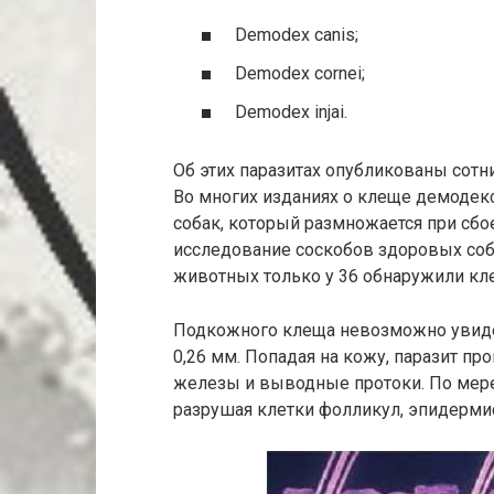
Demodex canis;
Demodex cornei;
Demodex injai.
Об этих паразитах опубликованы сотни
Во многих изданиях о клеще демодекс
собак, который размножается при сбо
исследование соскобов здоровых соб
животных только у 36 обнаружили кл
Подкожного клеща невозможно увидет
0,26 мм. Попадая на кожу, паразит п
железы и выводные протоки. По мер
разрушая клетки фолликул, эпидермис