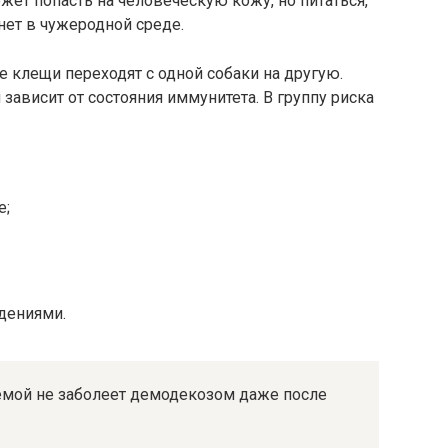
ожет попасть на человеческую кожу, но питаться,
нет в чужеродной среде.
е клещи переходят с одной собаки на другую.
зависит от состояния иммунитета. В группу риска
е;
дениями.
емой не заболеет демодекозом даже после