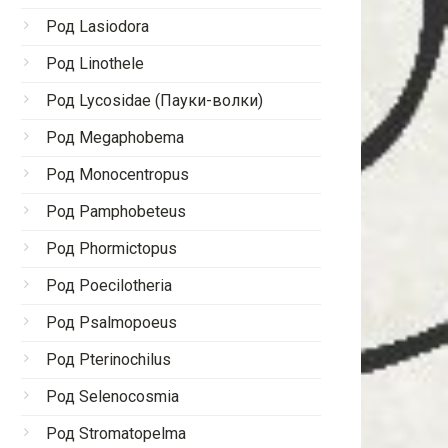
Род Lasiodora
Род Linothele
Род Lycosidae (Пауки-волки)
Род Megaphobema
Род Monocentropus
Род Pamphobeteus
Род Phormictopus
Род Poecilotheria
Род Psalmopoeus
Род Pterinochilus
Род Selenocosmia
Род Stromatopelma