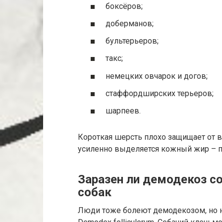
боксёров;
доберманов;
бультерьеров;
такс;
немецких овчарок и догов;
стаффордширских терьеров;
шарпеев.
Короткая шерсть плохо защищает от в
усиленно выделяется кожный жир – пи
Заразен ли демодекоз со
собак
Люди тоже болеют демодекозом, но на