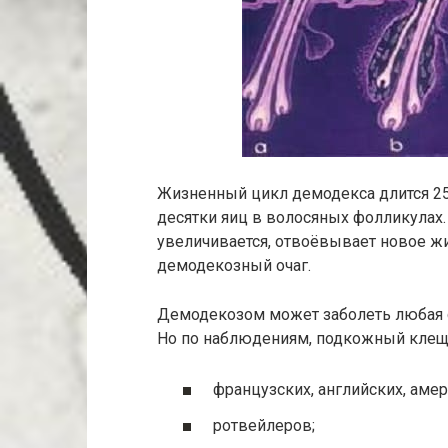
Жизненный цикл демодекса длится 25 
десятки яиц в волосяных фолликулах
увеличивается, отвоёвывает новое жи
демодекозный очаг.
Демодекозом может заболеть любая со
Но по наблюдениям, подкожный клещ
французских, английских, аме
ротвейлеров;