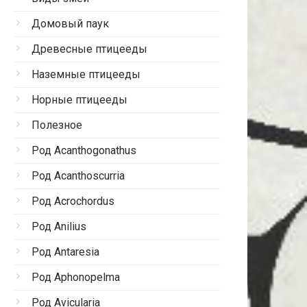
Домовый паук
Древесные птицееды
Наземные птицееды
Норные птицееды
Полезное
Род Acanthogonathus
Род Acanthoscurria
Род Acrochordus
Род Anilius
Род Antaresia
Род Aphonopelma
Род Avicularia