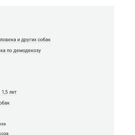
ловека и других собак
иска по демодекозу
1,5 лет
обак
оза
коза