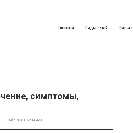
Главная
Виды змей
Виды 
ечение, симптомы,
Рубрика:
Полезное