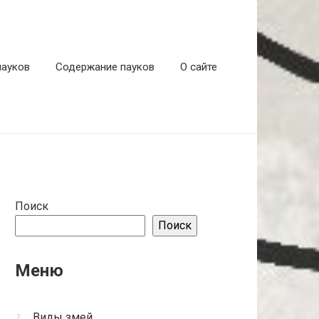
пауков
Содержание пауков
О сайте
Поиск
Поиск
Меню
Виды змей