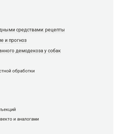
одными средствами: рецепты
е и прогноз
анного демодекоза у собак
стной обработки
нъекций
векто и аналогами