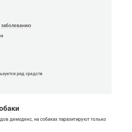
к заболеванию
за
ьзуется ряд средств
собаки
дов демодекс, на собаках паразитируют только