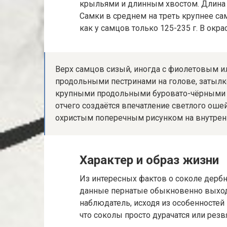
крыльями и длинным хвостом. Длина е
Самки в среднем на треть крупнее сам
как у самцов только 125-235 г. В окр
Верх самцов сизый, иногда с фиолетовым и
продольными пестринами на голове, затылке
крупными продольными буровато-чёрными 
отчего создаётся впечатление светлого оше
охристым поперечным рисунком на внутренн
Характер и образ жизни
Из интересных фактов о соколе дерб
данные пернатые обыкновенно выходя
наблюдатель, исходя из особенностей
что соколы просто дурачатся или резвя