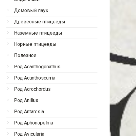
Домовый паук
Древесные птицееды
Наземные птицееды
Норные птицееды
Полезное
Род Acanthogonathus
Род Acanthoscurria
Род Acrochordus
Род Anilius
Род Antaresia
Род Aphonopelma
Род Avicularia