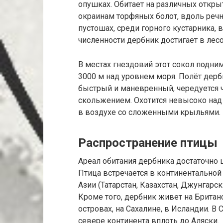
опушках. Обитает на различных откры
окраинам торфяных болот, вдоль речн
пустошах, среди горного кустарника,
численности дербник достигает в лесо
В местах гнездовий этот сокол подним
3000 м над уровнем моря. Полёт дерб
быстрый и маневренный, чередуется 
скольжением. Охотится невысоко над
в воздухе со сложенными крыльями.
Распространение птицы
Ареал обитания дербника достаточно 
Птица встречается в континентальной 
Азии (Татарстан, Казахстан, Джунгарск
Кроме того, дербник живет на Британ
островах, на Сахалине, в Исландии. 
севере континента вплоть до Аляски.