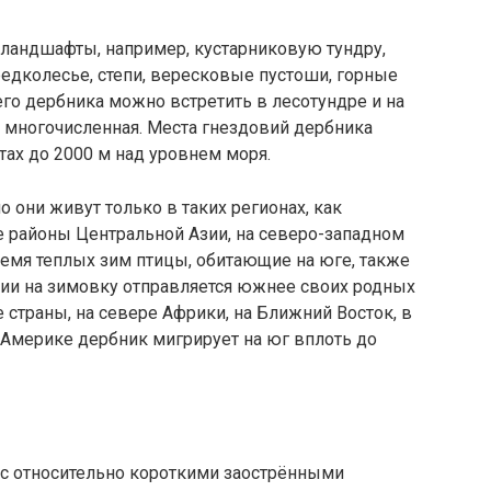
ландшафты, например, кустарниковую тундру,
редколесье, степи, вересковые пустоши, горные
го дербника можно встретить в лесотундре и на
ая многочисленная. Места гнездовий дербника
ах до 2000 м над уровнем моря.
 они живут только в таких регионах, как
е районы Центральной Азии, на северо-западном
емя теплых зим птицы, обитающие на юге, также
ции на зимовку отправляется южнее своих родных
 страны, на севере Африки, на Ближний Восток, в
В Америке дербник мигрирует на юг вплоть до
 с относительно короткими заострёнными