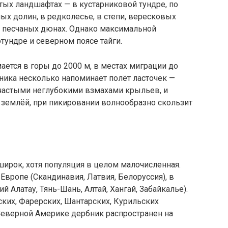
тых ландшафтах — в кустарниковой тундре, по
ых долин, в редколесье, в степи, вересковых
 в песчаных дюнах. Однако максимальной
тундре и северном поясе тайги.
ается в горы до 2000 м, в местах миграции до
ника несколько напоминает полёт ласточек —
частыми неглубокими взмахами крыльев, и
 землёй, при пикировании волнообразно скользит
широк, хотя популяция в целом малочисленная.
Европе (Скандинавия, Латвия, Белоруссия), в
ий Алатау, Тянь-Шань, Алтай, Хангай, Забайкалье).
ских, Фарерских, Шантарских, Курильских
В Северной Америке дербник распространен на