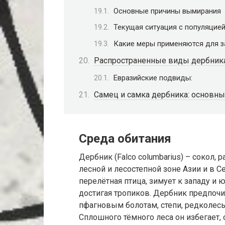
Основные причины вымирания
Текущая ситуация с популяцие
Какие меры применяются для 
Распространенные виды дербник
Евразийские подвиды:
Самец и самка дербника: основны
Среда обитания
Дербник (Falco columbarius) – сокол,
лесной и лесостепной зоне Азии и в 
перелётная птица, зимует к западу и ю
достигая тропиков. Дербник предпочи
пфагновым болотам, степи, редколес
Сплошного тёмного леса он избегает, 