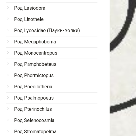
Род Lasiodora
Род Linothele
Род Lycosidae (Пауки-волки)
Род Megaphobema
Род Monocentropus
Род Pamphobeteus
Род Phormictopus
Род Poecilotheria
Род Psalmopoeus
Род Pterinochilus
Род Selenocosmia
Род Stromatopelma