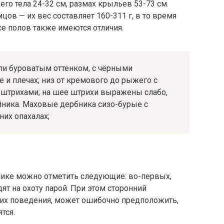
го тела 24-32 см, размах крыльев 53-73 см.
цов — их вес составляет 160-311 г, в то время
асе полов также имеются отличия.
ли буроватым оттенком, с чёрными
 и плечах; низ от кремового до рыжего с
штрихами; на шее штрихи выражены слабо,
йника. Маховые дербника сизо-бурые с
их опахалах;
нике можно отметить следующие: во-первых,
т на охоту парой. При этом сторонний
 их поведения, может ошибочно предположить,
тся.