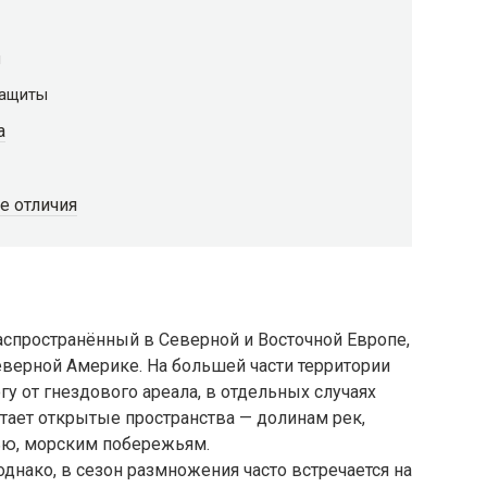
й
защиты
а
е отличия
 распространённый в Северной и Восточной Европе,
Северной Америке. На большей части территории
гу от гнездового ареала, в отдельных случаях
тает открытые пространства — долинам рек,
ью, морским побережьям.
однако, в сезон размножения часто встречается на