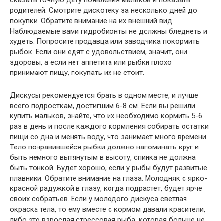
сказать точную дату появления мальков и показать
родителей. Смотрите дискотеку за несколько дней до
покупки. Обратите внимание на их внешний вид.
Наблюдаемые вами гидробионты не должны бледнеть и
худеть. Попросите продавца или заводчика покормить
рыбок. Если они едят с удовольствием, значит, они
здоровы, а если нет аппетита или рыбки плохо
принимают пищу, покупать их не стоит.
Дискусы рекомендуется брать в одном месте, и лучше
всего подросткам, достигшим 6-8 см. Если вы решили
купить мальков, знайте, что их необходимо кормить 5-6
раз в день и после каждого кормления собирать остатки
пищи со дна и менять воду, что занимает много времени.
Тело понравившейся рыбки должно напоминать круг и
быть немного вытянутым в высоту, спинка не должна
быть тонкой. Будет хорошо, если у рыбы будут развитые
плавники. Обратите внимание на глаза. Молодняк с ярко-
красной радужкой в ​​глазу, когда подрастет, будет ярче
своих собратьев. Если у молодого дискуса светлая
окраска тела, то ему вместе с кормом давали красители,
либо это взрослая стрессовая рыба, которая больше не