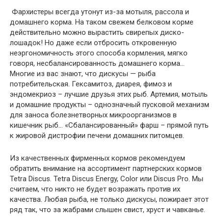
Фархистеры всегда утонут из-за мотыля, рассола и
домашнего корма. На таком свежем белковом корме
действительно можно вырастить свирепых диско-
лошадок! Но даже если отбросить откровенную
неэргономичность этого способа кормления, мягко
говоря, несбалансированность домашнего корма…
Многие из вас знают, что дискусы — рыба
потребительская. Гексамитоз, диарея, фимоз и
эндомекриоз – лучшие друзья этих рыб. Артемия, мотыль
и домашние продукты – однозначный пусковой механизм
для заноса болезнетворных микроорганизмов в
кишечник рыб… «Сбалансированный» фарш – прямой путь
к жировой дистрофии печени домашних питомцев.
Из качественных фирменных кормов рекомендуем
обратить внимание на ассортимент партнерских кормов
Tetra Discus. Tetra Discus Energy, Color или Discus Pro. Мы
считаем, что никто не будет возражать против их
качества. Любая рыба, не только дискусы, пожирает этот
ряд так, что за жабрами слышен свист, хруст и чавканье.