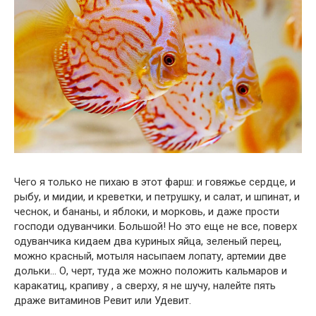
Чего я только не пихаю в этот фарш: и говяжье сердце, и
рыбу, и мидии, и креветки, и петрушку, и салат, и шпинат, и
чеснок, и бананы, и яблоки, и морковь, и даже прости
господи одуванчики. Большой! Но это еще не все, поверх
одуванчика кидаем два куриных яйца, зеленый перец,
можно красный, мотыля насыпаем лопату, артемии две
дольки… О, черт, туда же можно положить кальмаров и
каракатиц, крапиву , а сверху, я не шучу, налейте пять
драже витаминов Ревит или Удевит.