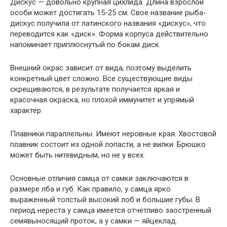
Дискус — довольно крупная цихлида. Длина взрослой
особи может достигать 15-25 см. Свое название рыба-
дискус получила от латинского названия «дискус», что
переводится как «диск». Форма корпуса действительно
напоминает приплюснутый по бокам диск.
Внешний окрас зависит от вида, поэтому выделить
конкретный цвет сложно. Все существующие виды
скрещиваются, в результате получается яркая и
красочная окраска, но плохой иммунитет и упрямый
характер.
Плавники параллельны. Имеют неровные края. Хвостовой
плавник состоит из одной лопасти, а не вилки. Брюшко
может быть нитевидным, но не у всех.
Основные отличия самца от самки заключаются в
размере лба и губ. Как правило, у самца ярко
выраженный толстый высокий лоб и большие губы. В
период нереста у самца имеется отчетливо заостренный
семявыносящий проток, а у самки — яйцеклад.