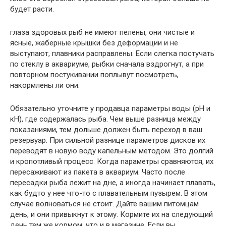
будет расти.
глаза здоровых рыб не имеют пелены, они чистые и
ясные, жаберные крышки без деформации и не
выступают, плавники расправлены. Если слегка постучать
по стеклу в аквариуме, рыбки сначала вздрогнут, а при
повторном постукивании поплывут посмотреть,
накормлены ли они.
Обязательно уточните у продавца параметры воды (рН и
кН), где содержалась рыба. Чем выше разница между
показаниями, тем дольше должен быть переход в ваш
резервуар. При сильной разнице параметров дисков их
переводят в новую воду капельным методом. Это долгий
и кропотливый процесс. Когда параметры сравняются, их
пересаживают из пакета в аквариум. Часто после
пересадки рыба лежит на дне, а иногда начинает плавать,
как будто у нее что-то с плавательным пузырем. В этом
случае волноваться не стоит. Дайте вашим питомцам
день, и они привыкнут к этому. Кормите их на следующий
день тем же кормом, что и в магазине. Если вы