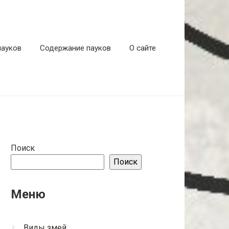
пауков
Содержание пауков
О сайте
Поиск
Поиск
Меню
Виды змей