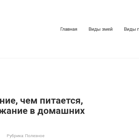
Главная
Виды змей
Виды 
ие, чем питается,
ржание в домашних
Рубрика:
Полезное