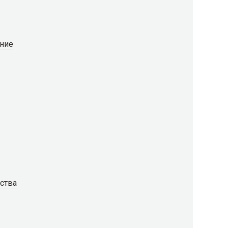
ение
ства