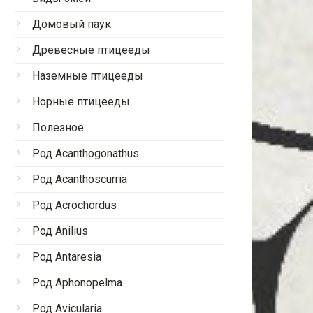
Домовый паук
Древесные птицееды
Наземные птицееды
Норные птицееды
Полезное
Род Acanthogonathus
Род Acanthoscurria
Род Acrochordus
Род Anilius
Род Antaresia
Род Aphonopelma
Род Avicularia