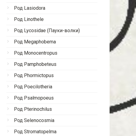
Род Lasiodora
Род Linothele
Род Lycosidae (Пауки-волки)
Род Megaphobema
Род Monocentropus
Род Pamphobeteus
Род Phormictopus
Род Poecilotheria
Род Psalmopoeus
Род Pterinochilus
Род Selenocosmia
Род Stromatopelma