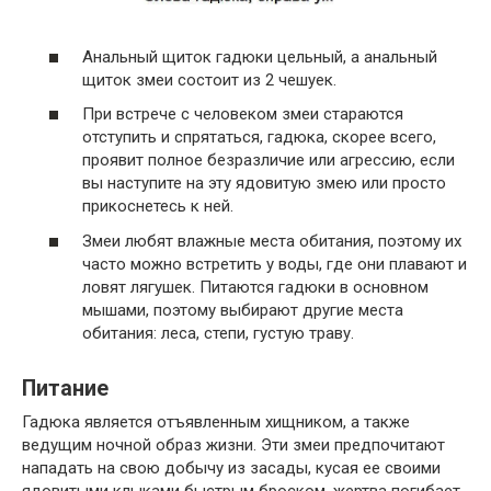
Анальный щиток гадюки цельный, а анальный
щиток змеи состоит из 2 чешуек.
При встрече с человеком змеи стараются
отступить и спрятаться, гадюка, скорее всего,
проявит полное безразличие или агрессию, если
вы наступите на эту ядовитую змею или просто
прикоснетесь к ней.
Змеи любят влажные места обитания, поэтому их
часто можно встретить у воды, где они плавают и
ловят лягушек. Питаются гадюки в основном
мышами, поэтому выбирают другие места
обитания: леса, степи, густую траву.
Питание
Гадюка является отъявленным хищником, а также
ведущим ночной образ жизни. Эти змеи предпочитают
нападать на свою добычу из засады, кусая ее своими
ядовитыми клыками быстрым броском, жертва погибает