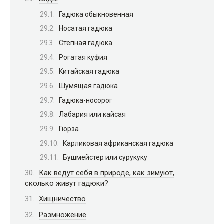
Гадюка обыкновенная
Носатая гадюка
Степная гадюка
Рогатая куфия
Китайская гадюка
Шумящая гадюка
Гадюка-носорог
Лабария или кайсая
Гюрза
Карликовая африканская гадюка
Бушмейстер или сурукуку
Как ведут себя в природе, как зимуют,
сколько живут гадюки?
Хищничество
Размножение