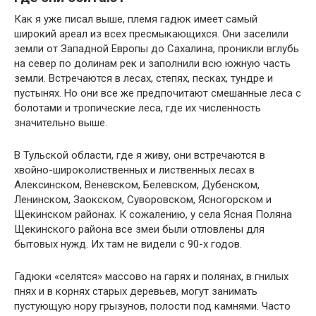
Как я уже писал выше, племя гадюк имеет самый
широкий ареал из всех пресмыкающихся. Они заселили
земли от Западной Европы до Сахалина, проникли вглубь
на север по долинам рек и заполнили всю южную часть
земли. Встречаются в лесах, степях, песках, тундре и
пустынях. Но они все же предпочитают смешанные леса с
болотами и тропические леса, где их численность
значительно выше.
В Тульской области, где я живу, они встречаются в
хвойно-широколиственных и лиственных лесах в
Алексинском, Веневском, Белевском, Дубенском,
Ленинском, Заокском, Суворовском, Ясногорском и
Щекинском районах. К сожалению, у села Ясная Поляна
Щекинского района все змеи были отловлены для
бытовых нужд. Их там не видели с 90-х годов.
Гадюки «селятся» массово на гарях и полянах, в гнилых
пнях и в корнях старых деревьев, могут занимать
пустующую нору грызунов, полости под камнями. Часто