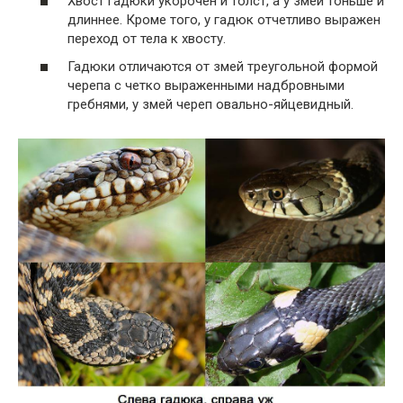
Хвост гадюки укорочен и толст, а у змей тоньше и
длиннее. Кроме того, у гадюк отчетливо выражен
переход от тела к хвосту.
Гадюки отличаются от змей треугольной формой
черепа с четко выраженными надбровными
гребнями, у змей череп овально-яйцевидный.