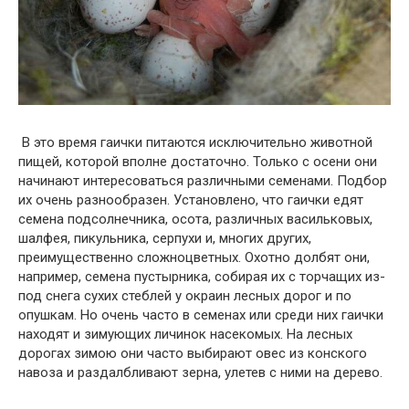
В это время гаички питаются исключительно животной
пищей, которой вполне достаточно. Только с осени они
начинают интересоваться различными семенами. Подбор
их очень разнообразен. Установлено, что гаички едят
семена подсолнечника, осота, различных васильковых,
шалфея, пикульника, серпухи и, многих других,
преимущественно сложноцветных. Охотно долбят они,
например, семена пустырника, собирая их с торчащих из-
под снега сухих стеблей у окраин лесных дорог и по
опушкам. Но очень часто в семенах или среди них гаички
находят и зимующих личинок насекомых. На лесных
дорогах зимою они часто выбирают овес из конского
навоза и раздалбливают зерна, улетев с ними на дерево.