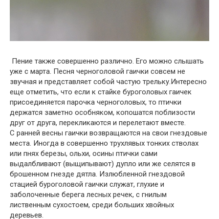
Пение также совершенно различно. Его можно слышать
уже с марта. Песня черноголовой гаички совсем не
звучная и представляет собой частую трельку.Интересно
еще отметить, что если к стайке буроголовых гаичек
присоединяется парочка черноголовых, то птички
держатся заметно особняком, копошатся поблизости
друг от друга, перекликаются и перелетают вместе.
С ранней весны гаички возвращаются на свои гнездовые
места. Иногда в совершенно трухлявых тонких стволах
или пнях березы, ольхи, осины птички сами
выдалбливают (выщипывают) дупло или же селятся в
брошенном гнезде дятла. Излюбленной гнездовой
стацией буроголовой гаички служат, глухие и
заболоченные берега лесных речек, с гнилым
лиственным сухостоем, среди больших хвойных
деревьев.