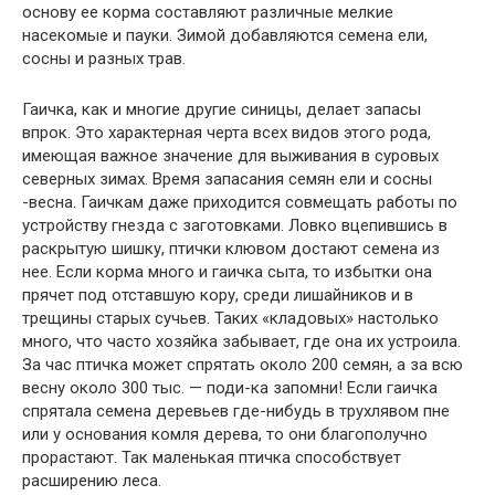
основу ее корма составляют различные мелкие
насекомые и пауки. Зимой добавляются семена ели,
сосны и разных трав.
Гаичка, как и многие другие синицы, делает запасы
впрок. Это характерная черта всех видов этого рода,
имеющая важное значение для выживания в суровых
северных зимах. Время запасания семян ели и сосны
-весна. Гаичкам даже приходится совмещать работы по
устройству гнезда с заготовками. Ловко вцепившись в
раскрытую шишку, птички клювом достают семена из
нее. Если корма много и гаичка сыта, то избытки она
прячет под отставшую кору, среди лишайников и в
трещины старых сучьев. Таких «кладовых» настолько
много, что часто хозяйка забывает, где она их устроила.
За час птичка может спрятать около 200 семян, а за всю
весну около 300 тыс. — поди-ка запомни! Если гаичка
спрятала семена деревьев где-нибудь в трухлявом пне
или у основания комля дерева, то они благополучно
прорастают. Так маленькая птичка способствует
расширению леса.