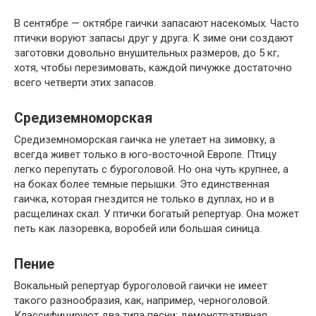
В сентябре — октябре гаички запасают насекомых. Часто
птички воруют запасы друг у друга. К зиме они создают
заготовки довольно внушительных размеров, до 5 кг,
хотя, чтобы перезимовать, каждой пичужке достаточно
всего четверти этих запасов.
Средиземноморская
Средиземноморская гаичка не улетает на зимовку, а
всегда живет только в юго-восточной Европе. Птицу
легко перепутать с буроголовой. Но она чуть крупнее, а
на боках более темные перышки. Это единственная
гаичка, которая гнездится не только в дуплах, но и в
расщелинах скал. У птички богатый репертуар. Она может
петь как лазоревка, воробей или большая синица.
Пение
Вокальный репертуар буроголовой гаички не имеет
такого разнообразия, как, например, черноголовой.
Классифицируют два типа песни: демонстративная