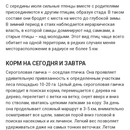
С середины июля сильные птенцы вместе с родителями
присоединяются к другим птицам, образуя стада. В таком
составе они бродят с места на место до глубокой зимы.
В зимний период в стаях наблюдается иерархическая
власть, в которой самцы доминируют над самками, а
старые птицы – над молодыми. Этот вид птиц чаще всего
обитает на одной территории, в редких случаях меняя
месторасположение в радиусе не более 5 км.
КОРМ НА СЕГОДНЯ И ЗАВТРА
Сероголовая гаичка — оседлая птичка. Она проявляет
удивительную привязанность к определенным участкам
леса площадью 10-20 га. Целый день сероголовая гаичка
проводит в поисках корма, перемещается с дерева на
дерево, перелетает с ветки на ветку, снует вверх и вниз
по стволам, хватаясь цепкими лапками за кору. За день
она проделывает сложный маршрут в 3-5 км, внимательно
осматривает все щели, зависая порой вниз головой в
поисках насекомых и их личинок. Легкий вес позволяет
удерживаться даже на самых тонких веточках. Летом