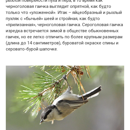
рыхлой поверхности пуха и пера, в то время как
черноголовая гаичка выглядит опрятной, как будто
только что «уложенной». Итак – яйцеобразный и рыхлый
пухляк с «бычьей» шеей и стройная, как будто
«прилизанная», черноголовая гаичка. Сероголовая гаичка
изредка встречается зимой в обществе обыкновенных
гаичек, но ее легко отличить по более крупным размерам
(длина до 14 сантиметров), буроватой окраске спины и
серовато-бурой шапочке.