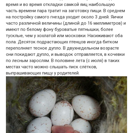
время и во время откладки самкой яиц наибольшую
часть времени пара тратит на заготовку пищи. В среднем
на постройку самого гнезда уходит около 3 дней. Яички
часто различной величины (длиной до 16 миллиметров) и
имеют по белому фону буроватые пятнышки, более
тусклые, чем у хохлатой или московки. Насиживают оба
пола. Десяток подрастающих птенцов иногда битком
переполняет тесное дупло. В двухнедельном возрасте
они покидают дупло, и выводок отправляется, в кочевки
по лесным зарослям. В половине лета (с июля) в таких
местах часто можно слышать писк слётков,
выпрашивающих пищу у родителей.