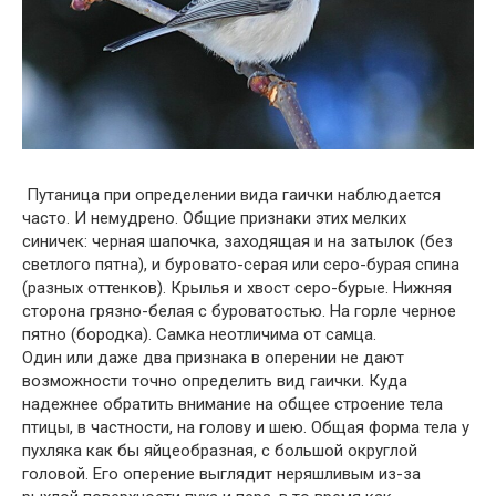
Путаница при определении вида гаички наблюдается
часто. И немудрено. Общие признаки этих мелких
синичек: черная шапочка, заходящая и на затылок (без
светлого пятна), и буровато-серая или серо-бурая спина
(разных оттенков). Крылья и хвост серо-бурые. Нижняя
сторона грязно-белая с буроватостью. На горле черное
пятно (бородка). Самка неотличима от самца.
Один или даже два признака в оперении не дают
возможности точно определить вид гаички. Куда
надежнее обратить внимание на общее строение тела
птицы, в частности, на голову и шею. Общая форма тела у
пухляка как бы яйцеобразная, с большой округлой
головой. Его оперение выглядит неряшливым из-за