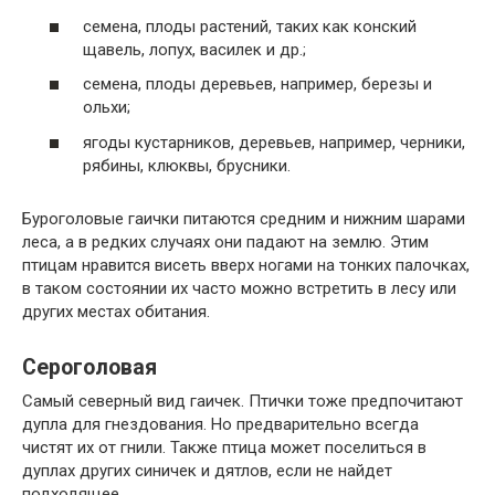
семена, плоды растений, таких как конский
щавель, лопух, василек и др.;
семена, плоды деревьев, например, березы ​​и
ольхи;
ягоды кустарников, деревьев, например, черники,
рябины, клюквы, брусники.
Буроголовые гаички питаются средним и нижним шарами
леса, а в редких случаях они падают на землю. Этим
птицам нравится висеть вверх ногами на тонких палочках,
в таком состоянии их часто можно встретить в лесу или
других местах обитания.
Сероголовая
Самый северный вид гаичек. Птички тоже предпочитают
дупла для гнездования. Но предварительно всегда
чистят их от гнили. Также птица может поселиться в
дуплах других синичек и дятлов, если не найдет
подходящее.