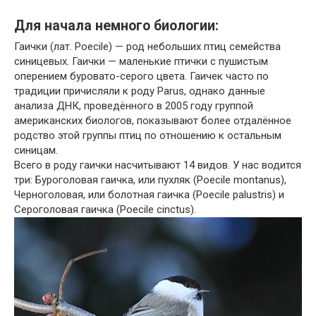
Для начала немного биологии:
Гаички (лат. Poecile) — род небольших птиц семейства
синицевых. Гаички — маленькие птички с пушистым
оперением буровато-серого цвета. Гаичек часто по
традиции причисляли к роду Parus, однако данные
анализа ДНК, проведённого в 2005 году группой
американских биологов, показывают более отдалённое
родство этой группы птиц по отношению к остальным
синицам.
Всего в роду гаички насчитывают 14 видов. У нас водится
три: Буроголовая гаичка, или пухляк (Poecile montanus),
Черноголовая, или болотная гаичка (Poecile palustris) и
Сероголовая гаичка (Poecile cinctus).