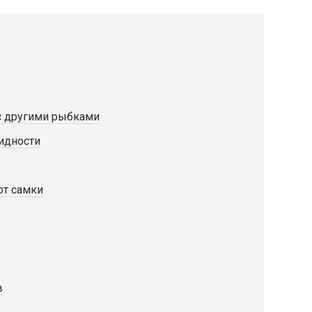
с другими рыбками
идности
от самки
в