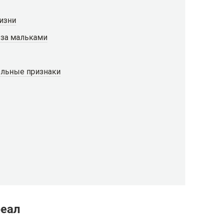
изни
 за мальками
ельные признаки
реал