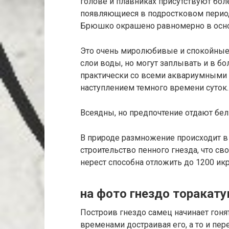
голове и плавниках присутствуют бол
появляющиеся в подростковом период
Брюшко окрашено равномерно в осно
Это очень миролюбивые и спокойны
слои воды, но могут заплывать и в б
практически со всеми аквариумными 
наступлением темного времени суток.
Всеядны, но предпочтение отдают бе
В природе размножение происходит в 
строительство пенного гнезда, что св
нерест способна отложить до 1200 ик
на фото гнездо торака
Построив гнездо самец начинает гонят
временами достраивая его, а то и пер