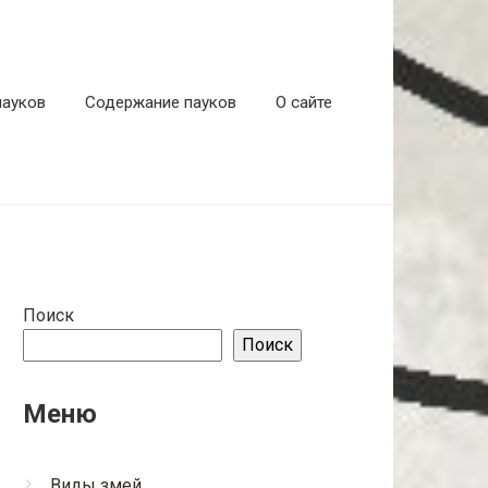
пауков
Содержание пауков
О сайте
Поиск
Поиск
Меню
Виды змей