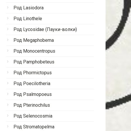
Род Lasiodora
Род Linothele
Род Lycosidae (Пауки-волки)
Род Megaphobema
Род Monocentropus
Род Pamphobeteus
Род Phormictopus
Род Poecilotheria
Род Psalmopoeus
Род Pterinochilus
Род Selenocosmia
Род Stromatopelma