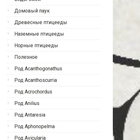
Домовый паук
Древесные птицееды
Наземные птицееды
Норные птицееды
Полезное
Род Acanthogonathus
Род Acanthoscurria
Род Acrochordus
Род Anilius
Род Antaresia
Род Aphonopelma
Род Avicularia