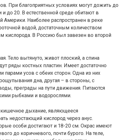
ов. При благоприятных условиях могут дожить до
 и до 20. В естественной среде обитают в
й Америки. Наиболее распространен в реке
роточной водой, достаточным количеством
 кислорода. В Россию был завезен во второй
я. Тело вытянуто, живот плоский, а спина
дут ряды костных пластин. Имеет достаточно
парами усов с обеих сторон. Одна из них
рощупывания дна, другая – в стороны, с
оды, преграды на пути движения. Питаются
кими рыбками и водорослями.
– кишечное дыхание, являющееся
ать недостающий кислород через анус.
торые особи достигают и 18-20 см. Окрас имеют
вого до коричневого, почти бурого. На теле,