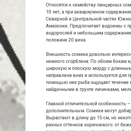
Относятся к семейству панцирных сом
10 лет, а при аквариумном содержании
Северной и Центральной частях Южно
Амазонке. Предпочитает водоемы с п
водорослей и небольшим содержанием
половине 20 века.
Внешность сомика довольно интересна
немного сгорблена. По обоим бокам и
широкую и плоскую морду с длинными 
направлена вниз и используется для п
помощью нее рыба ощущает течение в
найденными в грунте личинками, мел
Главной отличительной особенность 
дополнительным. Сомики могут добир
Вырастают в длину до 15 см, но неко
разных оттенков коричневого: от беже