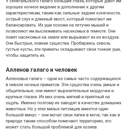
У сенегальского галаго большие глаза, которые дают им
хорошее ночное видение в дополнение к другим
характеристикам, таким как сильные задние конечности,
острый слух и длинный хвост, который помогают им
балансировать. Их уши похожи на летучих мышей и
позволяют им выслеживать насекомых в темноте. Они
ловят насекомых на земле или вырывают их из воздуха.
Они быстрые, ловкие существа. Пробираясь сквозь
густые кусты, эти приматы складывают свои тонкие уши,
чтобы защитить их.
Алленов галаго и человек
Алленовые галаго – одни из самых часто содержащихся
в неволе ночных приматов. Эти существа очень умные и
общительные, они имеют выразительные мордочки и
крупные глазки. Их мех очень мягкий и приятный на
ощупь. Именно поэтому их заводят в качестве домашних
животных. Но у этих милых питомцев имеется один
большой минус – они мочат свои лапки в моче, так как в
природе таким способом помечают территорию, это
может стать большой проблемой для хозяев.