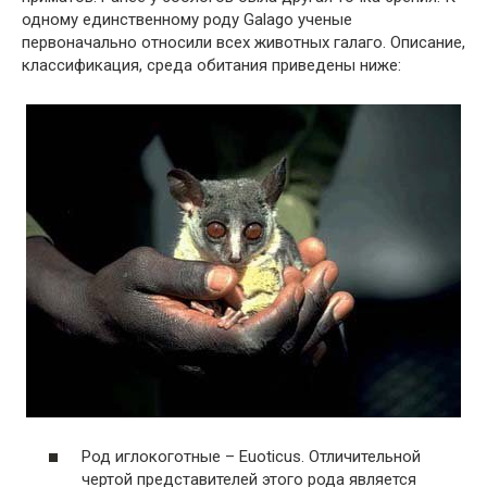
одному единственному роду Galago ученые
первоначально относили всех животных галаго. Описание,
классификация, среда обитания приведены ниже:
Род иглокоготные – Euoticus. Отличительной
чертой представителей этого рода является