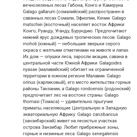
вечнозеленых лесах Габона, Конго и Камеруна.
Galago gallarum (сомалийский) распространен в
саванных лесах Сомали, Эфиопии, Кении. Galago
matschiei (восточный) населяет восток Африки:
Конго, Руанду, Уганду, Бурундию. Предпочитают
нижний ярус дождевых тропических лесов. Galago
moholi (южный) — небольшие зверьки серого
окраса с желтыми отметинами на животе и лапах.
Их дом — опушки леса, заросли акации, савана в
центральной части Южной Африки. Galagoides
nyasae (малавийский) обитает на ограниченной
территории в южном регионе Малавии. Galago
orinus (карликовый), его место жительства горные
районы Танзании, а Galago rondoensis (родонский)
предпочитает лес на востоке страны. Galago
thomasi (Томаса) — удивительно прыгучие
приматы, населяющие Центральную и Западную
экваториальную Африку. Galago zanzibaricus
(занзибарский) живет на лесистых участках
острова Занзибар. Любит прибрежные зоны,
горные и низинные леса. Galago senegalensis