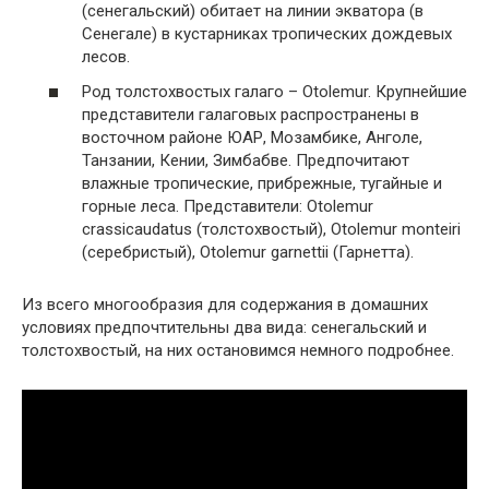
(сенегальский) обитает на линии экватора (в
Сенегале) в кустарниках тропических дождевых
лесов.
Род толстохвостых галаго – Otolemur. Крупнейшие
представители галаговых распространены в
восточном районе ЮАР, Мозамбике, Анголе,
Танзании, Кении, Зимбабве. Предпочитают
влажные тропические, прибрежные, тугайные и
горные леса. Представители: Otolemur
crassicaudatus (толстохвостый), Otolemur monteiri
(серебристый), Otolemur garnettii (Гарнетта).
Из всего многообразия для содержания в домашних
условиях предпочтительны два вида: сенегальский и
толстохвостый, на них остановимся немного подробнее.