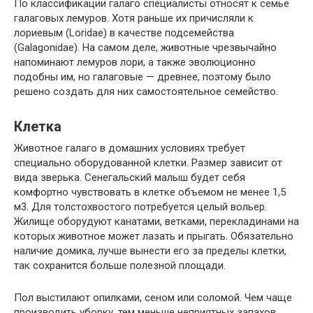
По классификации галаго специалисты относят к семье
галаговых лемуров. Хотя раньше их причисляли к
лориевым (Loridae) в качестве подсемейства
(Galagonidae). На самом деле, животные чрезвычайно
напоминают лемуров лори, а также эволюционно
подобны им, но галаговые — древнее, поэтому было
решено создать для них самостоятельное семейство.
Клетка
Животное галаго в домашних условиях требует
специально оборудованной клетки. Размер зависит от
вида зверька. Сенегальский малыш будет себя
комфортно чувствовать в клетке объемом не менее 1,5
м3. Для толстохвостого потребуется целый вольер.
Жилище оборудуют канатами, ветками, перекладинами на
которых животное может лазать и прыгать. Обязательно
наличие домика, лучше вынести его за пределы клетки,
так сохранится больше полезной площади.
Пол выстилают опилками, сеном или соломой. Чем чаще
производить уборку, тем меньше неприятных запахов