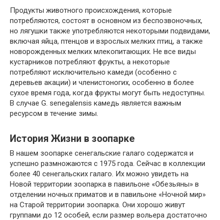
Продукты животного происхождения, которые
потребляются, состоят в основном из беспозвоночных,
но лягушки также употребляются некоторыми подвидами,
включая яйца, птенцов и взрослых мелких птиц, а также
новорожденных мелких млекопитающих. Не все виды
кустарников потребляют фрукты, а некоторые
потребляют исключительно камеди (особенно с
деревьев акации) и членистоногих, особенно в более
сухое время года, когда фрукты могут быть недоступны.
В случае G. senegalensis камедь является важным
ресурсом в течение зимы.
История Жизни в зоопарке
В нашем зоопарке сенегальские галаго содержатся и
успешно размножаются с 1975 года. Сейчас в коллекции
более 40 сенегальских галаго. Их можно увидеть на
Новой территории зоопарка в павильоне «Обезьяны» в
отделении ночных приматов и в павильоне «Ночной мир»
на Старой территории зоопарка. Они хорошо живут
группами до 12 особей, если размер вольера достаточно