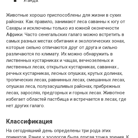
Уганда.
Животные хорошо приспособлены для жизни в сухих
районах. Как правило, занимают леса саванны к югу от
Сахары и исключены только из южной оконечности
Африки. Часто сенегальских галаго можно встретить в
самых разных местах обитания и экологических зонах,
которые сильно отличаются друг от друга и сильно
различаются по климату. Их можно обнаружить в
лиственных кустарниках и чащах, вечнозеленых и
лиственных лесах, открытых кустарниках, саваннах ,
речных кустарниках, лесных опушках, крутых долинах,
тропических лесах, равнинных лесах, смешанных лесах,
опушках леса, полузасушливых районах, прибрежных
лесах, зарослях, предгорных и горных лесах. Животное
избегает областей пастбища и встречается в лесах, где
нет других галаго.
Классификация
На сегодняшний день определены три рода этих
приматов. Ранее у зоологов была другая точка зрения. К