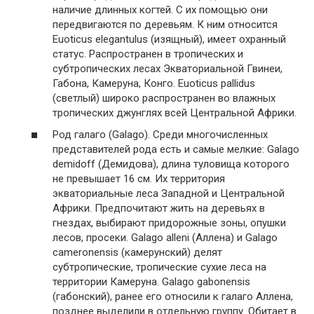
наличие длинных когтей. С их помощью они
передвигаются по деревьям. К ним относится
Euoticus elegantulus (изящный), имеет охранный
статус. Распространен в тропических и
субтропических лесах Экваториальной Гвинеи,
Габона, Камеруна, Конго. Euoticus pallidus
(светлый) широко распространен во влажных
тропических джунглях всей Центральной Африки.
Род галаго (Galago). Среди многочисленных
представителей рода есть и самые мелкие: Galago
demidoff (Демидова), длина туловища которого
не превышает 16 см. Их территория
экваториальные леса Западной и Центральной
Африки. Предпочитают жить на деревьях в
гнездах, выбирают придорожные зоны, опушки
лесов, просеки. Galago alleni (Аллена) и Galago
cameronensis (камерунский) делят
субтропические, тропические сухие леса на
территории Камеруна. Galago gabonensis
(габонский), ранее его относили к галаго Аллена,
позднее выделили в отдельную группу. Обитает в