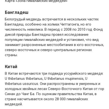
Карта «Зона гималайских медведей»
Бангладеш
Белогрудый медведь встречается в нескольких частях
Бангладеш, особенно на холмах Читтагонга, но его
численность невелика. В период с 2008 по 2010 год Фонд
дикой природы Бангладеш провел исследование
популяции гималайских медведей и установил, что вид
занимает разрозненные местообитания в юго-восточных,
северо-восточных и северо-центральных регионах
страны.
Китай
В Китае встречаются три подвида уссурийского медведя:
U thibetanus thibetanus, U thibetanus mupinensis, U
thibetanus ussuricus. Они распространены в умеренных и
холодных хвойных лесах Северо-Восточного Китая от гор
Синан до Чанг Ба. По оценкам правительства Китая, в
стране насчитывается около 28 000 гималайских
медведей.