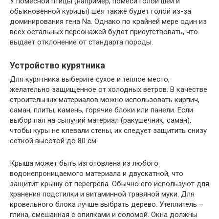
У помесной птицы (например, помеси голой шеи и
обыкновенной курицы) шея также будет голой из-за
доминирования гена Na. Однако по крайней мере один из
всех остальных персонажей будет присутствовать, что
выдает отклонение от стандарта породы.
Устройство курятника
Для курятника выберите сухое и теплое место,
желательно защищенное от холодных ветров. В качестве
строительных материалов можно использовать кирпич,
саман, плиты, камень, горячие блоки или панели. Если
выбор пал на сыпучий материал (ракушечник, саман),
чтобы куры не клевали стены, их следует защитить снизу
сеткой высотой до 80 см.
Крыша может быть изготовлена ​​из любого
водонепроницаемого материала и двускатной, что
защитит крышу от перегрева. Обычно его используют для
хранения подстилки и витаминной травяной муки. Для
кровельного блока лучше выбрать дерево. Утеплитель –
глина, смешанная с опилками и соломой. Окна должны